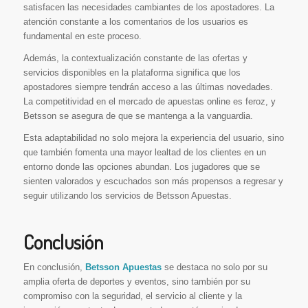
satisfacen las necesidades cambiantes de los apostadores. La
atención constante a los comentarios de los usuarios es
fundamental en este proceso.
Además, la contextualización constante de las ofertas y
servicios disponibles en la plataforma significa que los
apostadores siempre tendrán acceso a las últimas novedades.
La competitividad en el mercado de apuestas online es feroz, y
Betsson se asegura de que se mantenga a la vanguardia.
Esta adaptabilidad no solo mejora la experiencia del usuario, sino
que también fomenta una mayor lealtad de los clientes en un
entorno donde las opciones abundan. Los jugadores que se
sienten valorados y escuchados son más propensos a regresar y
seguir utilizando los servicios de Betsson Apuestas.
Conclusión
En conclusión,
Betsson Apuestas
se destaca no solo por su
amplia oferta de deportes y eventos, sino también por su
compromiso con la seguridad, el servicio al cliente y la