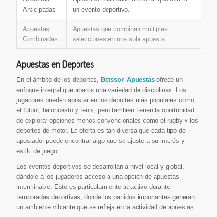
Anticipadas
un evento deportivo.
Apuestas
Apuestas que combinan múltiples
Combinadas
selecciones en una sola apuesta.
Apuestas en Deportes
En el ámbito de los deportes,
Betsson Apuestas
ofrece un
enfoque integral que abarca una variedad de disciplinas. Los
jugadores pueden apostar en los deportes más populares como
el fútbol, baloncesto y tenis, pero también tienen la oportunidad
de explorar opciones menos convencionales como el rugby y los
deportes de motor. La oferta es tan diversa que cada tipo de
apostador puede encontrar algo que se ajuste a su interés y
estilo de juego.
Los eventos deportivos se desarrollan a nivel local y global,
dándole a los jugadores acceso a una opción de apuestas
interminable. Esto es particularmente atractivo durante
temporadas deportivas, donde los partidos importantes generan
un ambiente vibrante que se refleja en la actividad de apuestas.