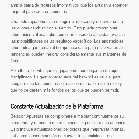
amplia gama de recursos informativos que los ayudan a entender
mejor el panorama de apuestas.
Otra estrategia efectiva es seguir el mercado y observar cómo
las cuotas cambian con el tiempo. Esto puede proporcionar
información valiosa sobre cómo las casas de apuestas evalúan
las probabilidades de un resultado específico. Los apostadores
informados que toman el tiempo necesario para observar estas
tendencias pueden mejorar considerablemente sus márgenes de
éxito.
Por último, es vital que los jugadores mantengan un enfoque
disciplinado. La gestión adecuada del bankroll es crucial para
asegurar que las apuestas se realicen de manera sostenible y
que no se gasten más fondos de los que se pueden permitir.
Constante Actualización de la Plataforma
Betsson Apuestas se compromete a mejorar continuamente su
plataforma y ofrecer la mejor experiencia posible a sus usuarios.
Esto incluye actualizaciones periódicas que mejoran la interfaz,
así como la incorporación de nuevas funcionalidades que