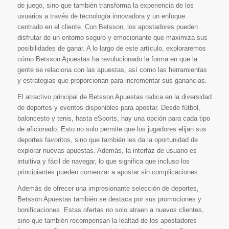
de juego, sino que también transforma la experiencia de los
usuarios a través de tecnología innovadora y un enfoque
centrado en el cliente. Con Betsson, los apostadores pueden
disfrutar de un entorno seguro y emocionante que maximiza sus
posibilidades de ganar. A lo largo de este artículo, exploraremos
cómo Betsson Apuestas ha revolucionado la forma en que la
gente se relaciona con las apuestas, así como las herramientas
y estrategias que proporcionan para incrementar sus ganancias.
El atractivo principal de Betsson Apuestas radica en la diversidad
de deportes y eventos disponibles para apostar. Desde fútbol,
baloncesto y tenis, hasta eSports, hay una opción para cada tipo
de aficionado. Esto no solo permite que los jugadores elijan sus
deportes favoritos, sino que también les da la oportunidad de
explorar nuevas apuestas. Además, la interfaz de usuario es
intuitiva y fácil de navegar, lo que significa que incluso los
principiantes pueden comenzar a apostar sin complicaciones.
Además de ofrecer una impresionante selección de deportes,
Betsson Apuestas también se destaca por sus promociones y
bonificaciones. Estas ofertas no solo atraen a nuevos clientes,
sino que también recompensan la lealtad de los apostadores