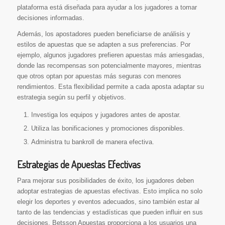
plataforma está diseñada para ayudar a los jugadores a tomar
decisiones informadas.
Además, los apostadores pueden beneficiarse de análisis y
estilos de apuestas que se adapten a sus preferencias. Por
ejemplo, algunos jugadores prefieren apuestas más arriesgadas,
donde las recompensas son potencialmente mayores, mientras
que otros optan por apuestas más seguras con menores
rendimientos. Esta flexibilidad permite a cada aposta adaptar su
estrategia según su perfil y objetivos.
Investiga los equipos y jugadores antes de apostar.
Utiliza las bonificaciones y promociones disponibles.
Administra tu bankroll de manera efectiva.
Estrategias de Apuestas Efectivas
Para mejorar sus posibilidades de éxito, los jugadores deben
adoptar estrategias de apuestas efectivas. Esto implica no solo
elegir los deportes y eventos adecuados, sino también estar al
tanto de las tendencias y estadísticas que pueden influir en sus
decisiones. Betsson Apuestas proporciona a los usuarios una