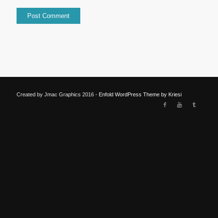
Created by Jmac Graphics 2016 -
Enfold WordPress Theme by Kriesi