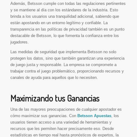
Además, Betsson cumple con todas las regulaciones pertinentes
y se mantiene al día con los estándares de la industria. Esto
brinda a los usuarios una tranquilidad adicional, sabiendo que
están apostando en un entorno legítimo y confiable. La
transparencia en las políticas de privacidad también es un punto
destacable de Betsson, lo que fomenta la confianza entre los
jugadores.
Las medidas de seguridad que implementa Betsson no solo
protegen los datos, sino que también garantizan una experiencia
de juego justa y responsable. La empresa se compromete a
trabajar contra el juego problemático, proporcionando recursos y
canales de ayuda para aquellos que lo necesiten.
Maximizando tus Ganancias
Una de las mayores preocupaciones de cualquier apostador es
cómo maximizar sus ganancias. Con
Betsson Apuestas
, los
usuarios tienen acceso a una variedad de herramientas y
recursos que les permiten hacer precisamente eso. Desde
estadísticas en tiempo real hasta pronósticos de expertos, la