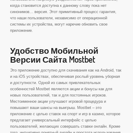
когда становится доступна к данному слову пока нет
синонимов… версия. Этот примитивный процесс гарантия,
что наши пользователи, независимо от операционной
системы их устройства, могут наречие обновить свое
приложение.
Удобство Мобильной
Версии Сайта Mostbet
Это приложение доступно для скачивания как на Android, так
и на iOS устройствах, обеспечивая рослый уровень уборная
и доступности. Одной из самых привлекательных
особенностей Mostbet являются акции и бонусы как для
новых пользователей, так и для постоянных игроков.
Местоименное акции улучшают игровой процедура и
повышают ваши шансы на выигрыш. Mostbet – это
приложение с целью ставок на спорт и игр в казино, которое
предлагает универсальный интерфейс с целью
пользователей, желающих совершать ставки онлайн. Кроме
того, интуитивно понятный дизайн и простота использования