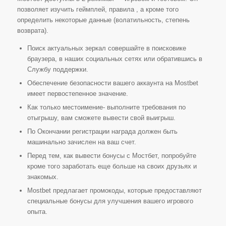
позволяет изучить геймплей, правила , а кроме того
определить некоторые данные (волатильность, степень
возврата).
Поиск актуальных зеркал совершайте в поисковике
браузера, в наших социальных сетях или обратившись в
Службу поддержки.
Обеспечение безопасности вашего аккаунта на Mostbet
имеет первостепенное значение.
Как только местоимение- выполните требования по
отыгрышу, вам сможете вывести свой выигрыш.
По Окончании регистрации награда должен быть
машинально зачислен на ваш счет.
Перед тем, как вывести бонусы с Мостбет, попробуйте
кроме того заработать еще больше на своих друзьях и
знакомых.
Mostbet предлагает промокоды, которые предоставляют
специальные бонусы для улучшения вашего игрового
опыта.