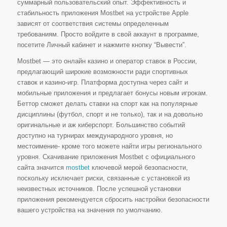
суммарный пользовательский опыт. Эффективность и
стабильность приложения Mostbet на устройстве Apple
зависят от соответствия системы определенным
требованиям. Просто войдите в свой аккаунт в программе,
посетите Личный кабинет и нажмите кнопку “Вывести”.
Mostbet — это онлайн казино и оператор ставок в России,
предлагающий широкие возможности ради спортивных
ставок и казино-игр. Платформа доступна через сайт и
мобильные приложения и предлагает бонусы новым игрокам.
Беттор сможет делать ставки на спорт как на популярные
дисциплины (футбол, спорт и не только), так и на довольно
оригинальные и аж киберспорт. Большинство событий
доступно на турнирах международного уровня, но
местоимение- кроме того можете найти игры регионального
уровня. Скачивание приложения Mostbet с официального
сайта значится
mostbet
ключевой мерой безопасности,
поскольку исключает риски, связанные с установкой из
неизвестных источников. После успешной установки
приложения рекомендуется сбросить настройки безопасности
вашего устройства на значения по умолчанию.