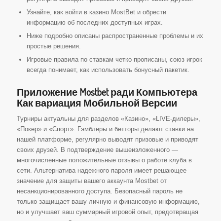
Узнайте, как войти в казино MostBet и обрести
информацию об последних доступных играх.
Ниже подробно описаны распространенные проблемы и их
простые решения.
Игровые правила по ставкам четко прописаны, союз игрок
всегда понимает, как использовать бонусный пакетик.
Приложение Mostbet ради Компьютера
Как вариация Мобильной Версии
Турниры актуальны для разделов «Казино», «LIVE-дилеры»,
«Покер» и «Спорт». Гэмблеры и бетторы делают ставки на
нашей платформе, регулярно выводят призовые и приводят
своих друзей. В подтверждение вышеизложенного —
многочисленные положительные отзывы о работе клуба в
сети. Альтернатива надежного пароля имеет решающее
значение для защиты вашего аккаунта Mostbet от
несанкционированного доступа. Безопасный пароль не
только защищает вашу личную и финансовую информацию,
но и улучшает ваш суммарный игровой опыт, предотвращая