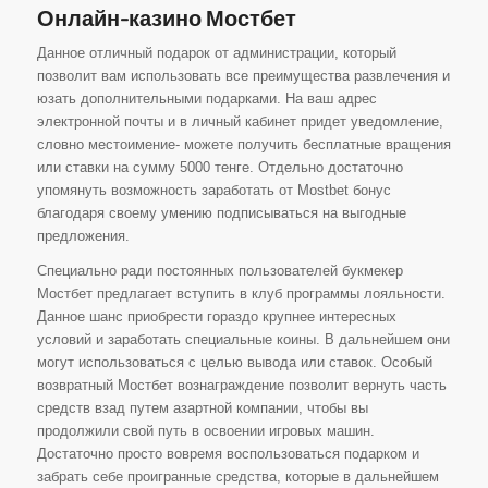
Онлайн-казино Мостбет
Данное отличный подарок от администрации, который
позволит вам использовать все преимущества развлечения и
юзать дополнительными подарками. На ваш адрес
электронной почты и в личный кабинет придет уведомление,
словно местоимение- можете получить бесплатные вращения
или ставки на сумму 5000 тенге. Отдельно достаточно
упомянуть возможность заработать от Mostbet бонус
благодаря своему умению подписываться на выгодные
предложения.
Специально ради постоянных пользователей букмекер
Мостбет предлагает вступить в клуб программы лояльности.
Данное шанс приобрести гораздо крупнее интересных
условий и заработать специальные коины. В дальнейшем они
могут использоваться с целью вывода или ставок. Особый
возвратный Мостбет вознаграждение позволит вернуть часть
средств взад путем азартной компании, чтобы вы
продолжили свой путь в освоении игровых машин.
Достаточно просто вовремя воспользоваться подарком и
забрать себе проигранные средства, которые в дальнейшем