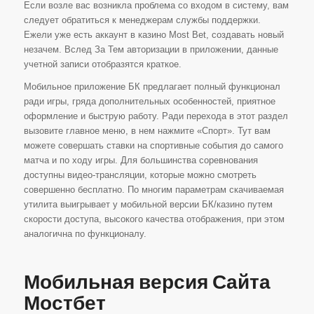
Если возле вас возникла проблема со входом в систему, вам
следует обратиться к менеджерам службы поддержки.
Ежели уже есть аккаунт в казино Most Bet, создавать новый
незачем. Вслед За Тем авторизации в приложении, данные
учетной записи отобразятся краткое.
Мобильное приложение БК предлагает полный функционал
ради игры, гряда дополнительных особенностей, приятное
оформление и быструю работу. Ради перехода в этот раздел
вызовите главное меню, в нем нажмите «Спорт». Тут вам
можете совершать ставки на спортивные события до самого
матча и по ходу игры. Для большинства соревнования
доступны видео-трансляции, которые можно смотреть
совершенно бесплатно. По многим параметрам скачиваемая
утилита выигрывает у мобильной версии БК/казино путем
скорости доступа, высокого качества отображения, при этом
аналогична по функционалу.
Мобильная версия Сайта
Мостбет