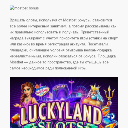
Вращать слоты, используя от Mostbet бонусы, становится
все более интересным занятием, а потому рассказываем как
их правильно использовать и получать. Приветственный
награда выбирают с учётом приоритета игры (ставки на спорт
или казино) во время регистрации аккаунта. Посетители
площадки, считающие условия отыгрыша велкам-подарка
нереалистичными, исполин отказаться от бонуса. Площадка
Mostbet — данное то пространство, где ты отыщешь всё
самое необходимое ради полноценной игры.