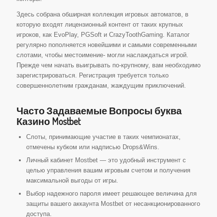
Здесь собрана обширная коллекция игровых автоматов, в
которую входят лицензионный контент от таких крупных
игроков, как EvoPlay, PGSoft и CrazyToothGaming. Каталог
регулярно пополняется новейшими и самыми современными
слотами, чтобы местоимение- могли наслаждаться игрой.
Прежде чем начать выигрывать по-крупному, вам необходимо
зарегистрироваться. Регистрация требуется только
совершеннолетним гражданам, жаждущим приключений.
Часто Задаваемые Вопросы буква
Казино Mostbet
Слоты, принимающие участие в таких чемпионатах,
отмечены кубком или надписью Drops&Wins.
Личный кабинет Mostbet — это удобный инструмент с
целью управления вашим игровым счетом и получения
максимальной выгоды от игры.
Выбор надежного пароля имеет решающее величина для
защиты вашего аккаунта Mostbet от несанкционированного
доступа.