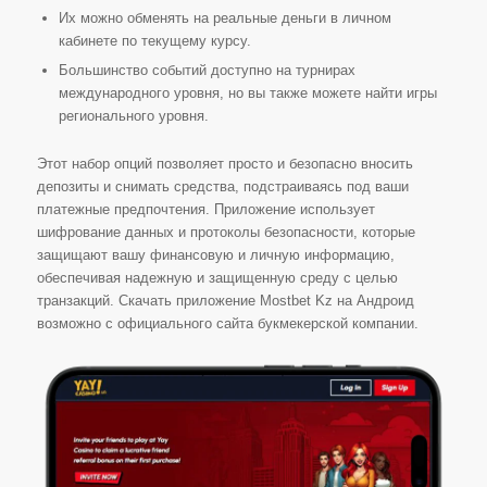
Их можно обменять на реальные деньги в личном
кабинете по текущему курсу.
Большинство событий доступно на турнирах
международного уровня, но вы также можете найти игры
регионального уровня.
Этот набор опций позволяет просто и безопасно вносить
депозиты и снимать средства, подстраиваясь под ваши
платежные предпочтения. Приложение использует
шифрование данных и протоколы безопасности, которые
защищают вашу финансовую и личную информацию,
обеспечивая надежную и защищенную среду с целью
транзакций. Скачать приложение Mostbet Kz на Андроид
возможно с официального сайта букмекерской компании.