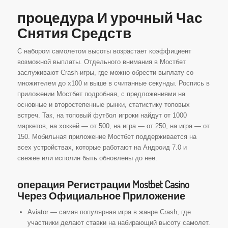
процедура И урочный Час
Снятия Средств
С набором самолетом высоты возрастает коэффициент
возможной выплаты. Отдельного внимания в Мостбет
заслуживают Crash-игры, где можно обрести выплату со
множителем до х100 и выше в считанные секунды. Роспись в
приложении Мостбет подробная, с предложениями на
основные и второстепенные рынки, статистику топовых
встреч. Так, на топовый футбол игроки найдут от 1000
маркетов, на хоккей — от 500, на игра — от 250, на игра — от
150. Мобильная приложение Мостбет поддерживается на
всех устройствах, которые работают на Андроид 7.0 и
свежее или исполин быть обновлены до нее.
операция Регистрации Mostbet Casino
Через Официальное Приложение
Aviator — самая популярная игра в жанре Crash, где
участники делают ставки на набирающий высоту самолет.