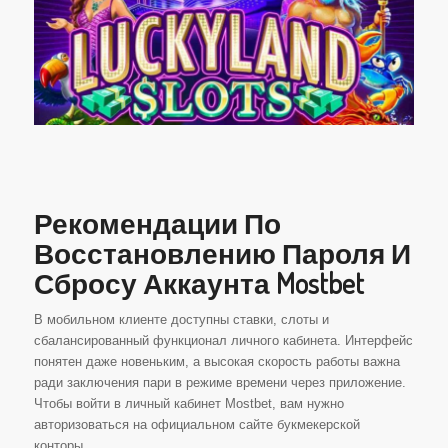
Рекомендации По
Восстановлению Пароля И
Сбросу Аккаунта Mostbet
В мобильном клиенте доступны ставки, слоты и
сбалансированный функционал личного кабинета. Интерфейс
понятен даже новеньким, а высокая скорость работы важна
ради заключения пари в режиме времени через приложение.
Чтобы войти в личный кабинет Mostbet, вам нужно
авторизоваться на официальном сайте букмекерской
конторы.