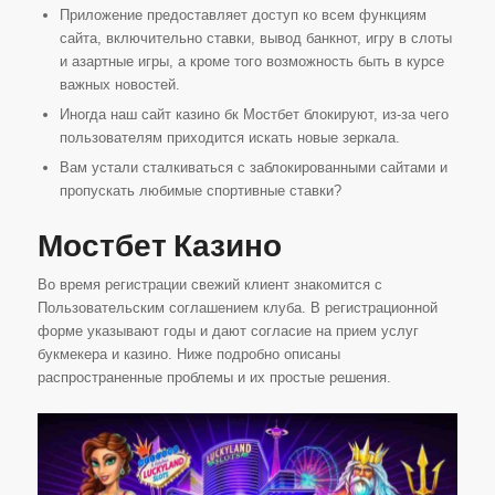
Приложение предоставляет доступ ко всем функциям
сайта, включительно ставки, вывод банкнот, игру в слоты
и азартные игры, а кроме того возможность быть в курсе
важных новостей.
Иногда наш сайт казино бк Мостбет блокируют, из-за чего
пользователям приходится искать новые зеркала.
Вам устали сталкиваться с заблокированными сайтами и
пропускать любимые спортивные ставки?
Мостбет Казино
Во время регистрации свежий клиент знакомится с
Пользовательским соглашением клуба. В регистрационной
форме указывают годы и дают согласие на прием услуг
букмекера и казино. Ниже подробно описаны
распространенные проблемы и их простые решения.