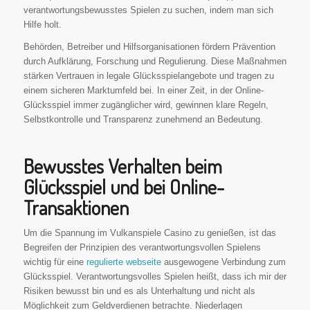
verantwortungsbewusstes Spielen zu suchen, indem man sich
Hilfe holt.
Behörden, Betreiber und Hilfsorganisationen fördern Prävention
durch Aufklärung, Forschung und Regulierung. Diese Maßnahmen
stärken Vertrauen in legale Glücksspielangebote und tragen zu
einem sicheren Marktumfeld bei. In einer Zeit, in der Online-
Glücksspiel immer zugänglicher wird, gewinnen klare Regeln,
Selbstkontrolle und Transparenz zunehmend an Bedeutung.
Bewusstes Verhalten beim
Glücksspiel und bei Online-
Transaktionen
Um die Spannung im Vulkanspiele Casino zu genießen, ist das
Begreifen der Prinzipien des verantwortungsvollen Spielens
wichtig für eine
regulierte webseite
ausgewogene Verbindung zum
Glücksspiel. Verantwortungsvolles Spielen heißt, dass ich mir der
Risiken bewusst bin und es als Unterhaltung und nicht als
Möglichkeit zum Geldverdienen betrachte. Niederlagen