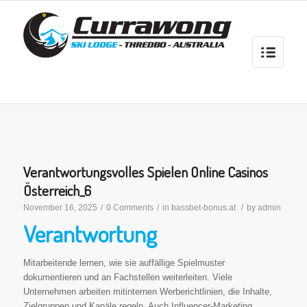
Verantwortungsvolles Spielen Online Casinos
Österreich_6
November 16, 2025
/
0 Comments
/
in
bassbet-bonus.at
/
by
admin
Verantwortung
Mitarbeitende lernen, wie sie auffällige Spielmuster
dokumentieren und an Fachstellen weiterleiten. Viele
Unternehmen arbeiten mitinternen Werberichtlinien, die Inhalte,
Zielgruppen und Kanäle regeln. Auch Influencer-Marketing