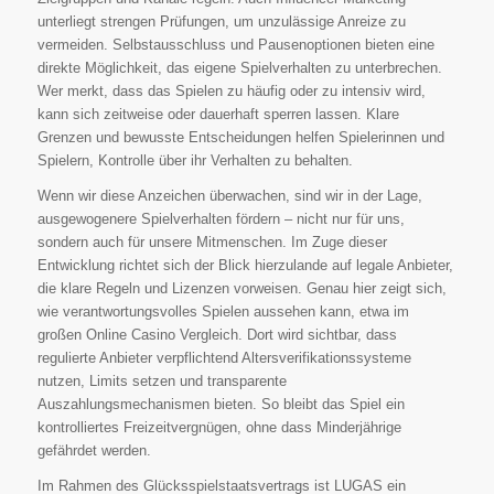
unterliegt strengen Prüfungen, um unzulässige Anreize zu
vermeiden. Selbstausschluss und Pausenoptionen bieten eine
direkte Möglichkeit, das eigene Spielverhalten zu unterbrechen.
Wer merkt, dass das Spielen zu häufig oder zu intensiv wird,
kann sich zeitweise oder dauerhaft sperren lassen. Klare
Grenzen und bewusste Entscheidungen helfen Spielerinnen und
Spielern, Kontrolle über ihr Verhalten zu behalten.
Wenn wir diese Anzeichen überwachen, sind wir in der Lage,
ausgewogenere Spielverhalten fördern – nicht nur für uns,
sondern auch für unsere Mitmenschen. Im Zuge dieser
Entwicklung richtet sich der Blick hierzulande auf legale Anbieter,
die klare Regeln und Lizenzen vorweisen. Genau hier zeigt sich,
wie verantwortungsvolles Spielen aussehen kann, etwa im
großen Online Casino Vergleich. Dort wird sichtbar, dass
regulierte Anbieter verpflichtend Altersverifikationssysteme
nutzen, Limits setzen und transparente
Auszahlungsmechanismen bieten. So bleibt das Spiel ein
kontrolliertes Freizeitvergnügen, ohne dass Minderjährige
gefährdet werden.
Im Rahmen des Glücksspielstaatsvertrags ist LUGAS ein