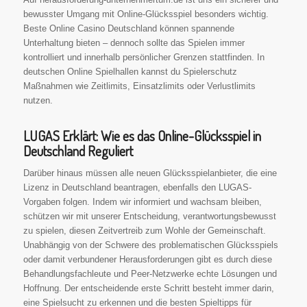
bewusster Umgang mit Online-Glücksspiel besonders wichtig.
Beste Online Casino Deutschland können spannende
Unterhaltung bieten – dennoch sollte das Spielen immer
kontrolliert und innerhalb persönlicher Grenzen stattfinden. In
deutschen Online Spielhallen kannst du Spielerschutz
Maßnahmen wie Zeitlimits, Einsatzlimits oder Verlustlimits
nutzen.
LUGAS Erklärt: Wie es das Online-Glücksspiel in
Deutschland Reguliert
Darüber hinaus müssen alle neuen Glücksspielanbieter, die eine
Lizenz in Deutschland beantragen, ebenfalls den LUGAS-
Vorgaben folgen. Indem wir informiert und wachsam bleiben,
schützen wir mit unserer Entscheidung, verantwortungsbewusst
zu spielen, diesen Zeitvertreib zum Wohle der Gemeinschaft.
Unabhängig von der Schwere des problematischen Glücksspiels
oder damit verbundener Herausforderungen gibt es durch diese
Behandlungsfachleute und Peer-Netzwerke echte Lösungen und
Hoffnung. Der entscheidende erste Schritt besteht immer darin,
eine Spielsucht zu erkennen und die besten Spieltipps für