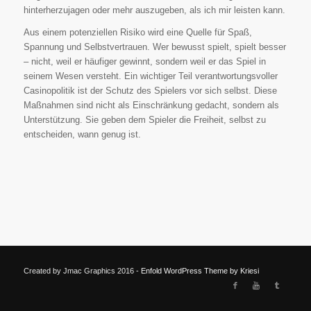
hinterherzujagen oder mehr auszugeben, als ich mir leisten kann.
Aus einem potenziellen Risiko wird eine Quelle für Spaß,
Spannung und Selbstvertrauen. Wer bewusst spielt, spielt besser
– nicht, weil er häufiger gewinnt, sondern weil er das Spiel in
seinem Wesen versteht. Ein wichtiger Teil verantwortungsvoller
Casinopolitik ist der Schutz des Spielers vor sich selbst. Diese
Maßnahmen sind nicht als Einschränkung gedacht, sondern als
Unterstützung. Sie geben dem Spieler die Freiheit, selbst zu
entscheiden, wann genug ist.
Created by Jmac Graphics 2016 -
Enfold WordPress Theme by Kriesi