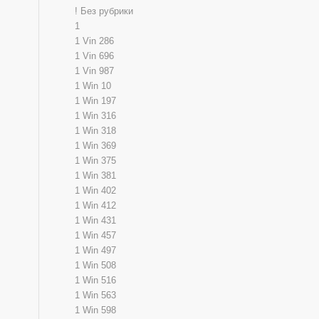
! Без рубрики
1
1 Vin 286
1 Vin 696
1 Vin 987
1 Win 10
1 Win 197
1 Win 316
1 Win 318
1 Win 369
1 Win 375
1 Win 381
1 Win 402
1 Win 412
1 Win 431
1 Win 457
1 Win 497
1 Win 508
1 Win 516
1 Win 563
1 Win 598