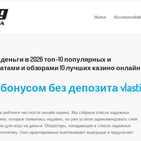
Home
Accommodat
деньги в 2026 топ-10 популярных и
тами и обзорами 10 лучших казино онлайн
онусом без депозита vlasti
в рейтинге честности онлайн казино. Мы собрали список надежных
ино, которые появились недавно, но уже успели зарекомендовать себя.
ие для игры на деньги. Операторы, попадающие в список надежных
 политику. Они гарантированно выплачивают выигрыши и предлагают