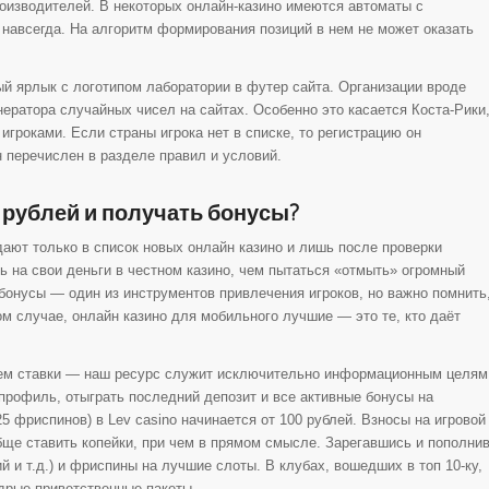
роизводителей. В некоторых онлайн-казино имеются автоматы с
и навсегда. На алгоритм формирования позиций в нем не может оказать
й ярлык с логотипом лаборатории в футер сайта. Организации вроде
нератора случайных чисел на сайтах. Особенно это касается Коста-Рики
игроками. Если страны игрока нет в списке, то регистрацию он
 перечислен в разделе правил и условий.
0 рублей и получать бонусы?
дают только в список новых онлайн казино и лишь после проверки
ь на свои деньги в честном казино, чем пытаться «отмыть» огромный
онусы — один из инструментов привлечения игроков, но важно помнить
ом случае, онлайн казино для мобильного лучшие — это те, кто даёт
аем ставки — наш ресурс служит исключительно информационным целям
профиль, отыграть последний депозит и все активные бонусы на
5 фриспинов) в Lev casino начинается от 100 рублей. Взносы на игровой
обще ставить копейки, при чем в прямом смысле. Зарегавшись и пополни
ий и т.д.) и фриспины на лучшие слоты. В клубах, вошедших в топ 10-ку,
дрые приветственные пакеты.