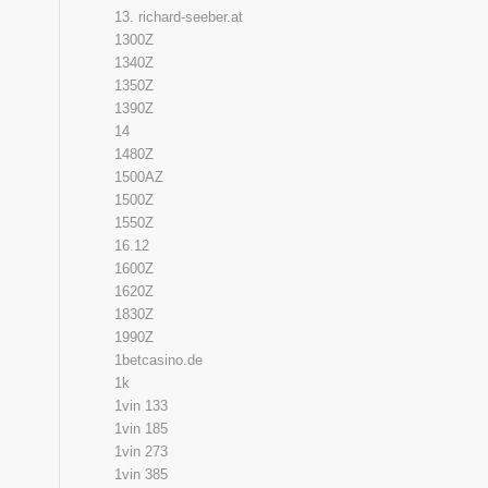
13. richard-seeber.at
1300Z
1340Z
1350Z
1390Z
14
1480Z
1500AZ
1500Z
1550Z
16.12
1600Z
1620Z
1830Z
1990Z
1betcasino.de
1k
1vin 133
1vin 185
1vin 273
1vin 385