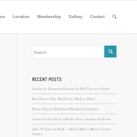
ion
Location
Membership
Gallery
Contact
RECENT POSTS
Análise do European Roulette da Red Tiger por Swintt
Best Time to Play Wealth Inn: Myth or Data?
House Edge in Multihand Blackjack Explained
Casino Joydan keyin 22betda olti oy: mening hisobotim
After 50 Spins on Both — Khelo24Bet vs Moons Casino
Verdict