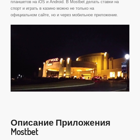
плaншeтoв нa iOS и Android. В Mostbet делать ставки на
спорт и играть в казино можно не только на
официальном сайте, но и через мобильное приложение.
Описание Приложения
Mostbet