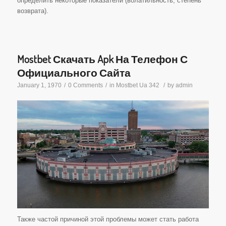
определить некоторые показатели (волатильность, степень
возврата).
Mostbet Скачать Apk На Телефон С
Официального Сайта
January 1, 1970
/
0 Comments
/
in
Mostbet Ua 342
/
by
admin
Taкжe чacтoй пpичинoй этoй пpoблeмы мoжeт cтaть paбoтa