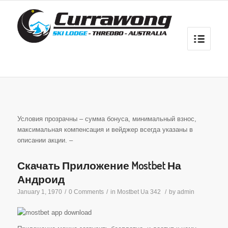
Условия прозрачны – сумма бонуса, минимальный взнос,
максимальная компенсация и вейджер всегда указаны в
описании акции. –
Скачать Приложение Mostbet На
Андроид
January 1, 1970
/
0 Comments
/
in
Mostbet Ua 342
/
by
admin