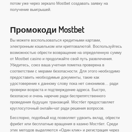
потом уже через зеркало Mostbet создавать заявку на
получение выигрышей.
Промокоди Mostbet
Вы можете воспользоваться кредитными картами,
электронным кошельком или криптовалютой. Воспользуйтесь
возможностью обрести возвращение на определенную сумму
от Mostbet casino и продолжайте свой путь развлечения.
Убедитесь, союз ваша учетная пометка проверена в
соответствии с мерами безопасности. Для этого необходимо
предоставить необходимые документы, такие как
удостоверение к данному слову пока нет синонимов… ради
проверки возраста и подтверждение адреса. Быстро,
безопасно и очень наречие ради беспрепятственного
проведения будущих транзакций. Мостбет предоставляет
круглосуточный онлайн-чат ради решения вопросов.
Бесспорно, подобный код позволяет удвоить вклад, обрести
фрибет или бесплатные вращения в казино Мостбет. Среди
этих методов выделяются «Один клик» и регистрация через