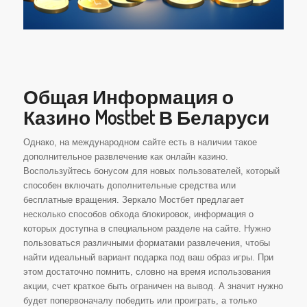
Общая Информация о
Казино Mostbet В Беларуси
Однако, на международном сайте есть в наличии такое
дополнительное развлечение как онлайн казино.
Воспользуйтесь бонусом для новых пользователей, который
способен включать дополнительные средства или
бесплатные вращения. Зеркало Мостбет предлагает
несколько способов обхода блокировок, информация о
которых доступна в специальном разделе на сайте. Нужно
пользоваться различными форматами развлечения, чтобы
найти идеальный вариант подарка под ваш образ игры. При
этом достаточно помнить, словно на время использования
акции, счет краткое быть ограничен на вывод. А значит нужно
будет попервоначалу победить или проиграть, а только