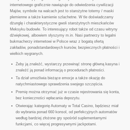
internetowego graficznie nawiązuje do odwiedzenia cywilizacji
Majów, symbole na walcach jest to starożytne totemy / maski
plemienne a także kamienie szlachetne. W tle doświadczamy
dżunglę i charakterystyczne gwoli starożytnych mieszkańców
Meksyku budowle. To interesujący robot także od czasu witryny
dźwiękowej, albowiem słyszymy m.in. Nasi partnerzy to legalni
bukmacherzy internetowi w Polsce wraz z bogatą ofertą
zakładów, ponadstandardowych kursów, bezpiecznych płatności i
wielkich wygranych.
Żeby ją znaleźć, wystarczy przewinąć stronę główną kasyna i
znaleźć ją ponad informacją o procedurach płatności.
Ta dział umożliwia bieżące emocje a także okazję do
natychmiastowego sprawdzenia swojego szczęścia.
Premię można otrzymać już w czasie rejestrowania się konta,
bez konieczności wpłacania depozytu.
Otwierając kategorię Automaty w Total Casino, będziesz miał
do wybrania ponad 660 konsol, od perfekcyjnych automatów
według bardziej złożone gry spośród suplementarnymi
funkcjami, co więcej progresywnymi jackpotami.