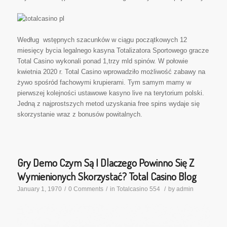
Według wstępnych szacunków w ciągu początkowych 12
miesięcy bycia legalnego kasyna Totalizatora Sportowego gracze
Total Casino wykonali ponad 1,trzy mld spinów. W połowie
kwietnia 2020 r. Total Casino wprowadziło możliwość zabawy na
żywo spośród fachowymi krupierami. Tym samym mamy w
pierwszej kolejności ustawowe kasyno live na terytorium polski.
Jedną z najprostszych metod uzyskania free spins wydaje się
skorzystanie wraz z bonusów powitalnych.
Gry Demo Czym Są I Dlaczego Powinno Się Z
Wymienionych Skorzystać? Total Casino Blog
January 1, 1970
/
0 Comments
/
in
Totalcasino 554
/
by
admin