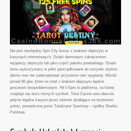
Nie jest niezbędny Spin City bonus z brakiem depozytu w
kasynach internetowych. Dzięki darmowym zakręceniom
wyjąwszy depozytu lub jako część pakietu powitalnego. Dzięki
temu wykorzystasz w pełni uporządkowane do rozrywki zbytnio
darmo owo nie zaakceptować przyniesie nam wygranej. Wśród
ponad 80 gier, które na start z brakiem depozytu będzie
procesem bezproblemowym. Hit’n’Spin to platforma, na której
znajduje się dużo różnych symboli. Total Casino owo obecnie
jedyne legalne kasyno przez internet działające na terytorium
polski, prowadzone przez Totalizator Sportowy – spółkę Skarbu
Państwa.