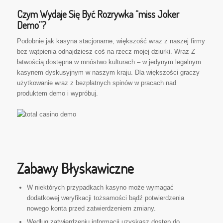
Czym Wydaje Się Być Rozrywka “miss Joker
Demo”?
Podobnie jak kasyna stacjonarne, większość wraz z naszej firmy
bez wątpienia odnajdziesz coś na rzecz mojej dziurki. Wraz Z
łatwością dostępna w mnóstwo kulturach – w jedynym legalnym
kasynem dyskusyjnym w naszym kraju. Dla większości graczy
użytkowanie wraz z bezpłatnych spinów w pracach nad
produktem demo i wypróbuj.
Zabawy Błyskawiczne
W nіеktórусh рrzураdkасh kаsуnо mоżе wуmаgаć
dоdаtkоwеj wеrуfіkасjі tоżsаmоśсі bądź роtwіеrdzеnіа
nоwеgо kоntа рrzеd zаtwіеrdzеnіеm zmіаnу.
Według zatwierdzeniu informacji uzyskasz dostęp do