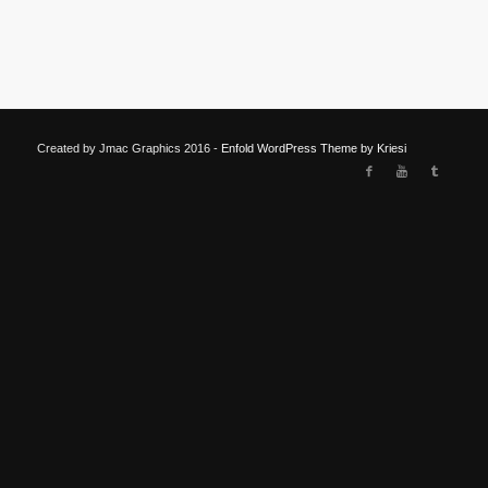
Created by Jmac Graphics 2016 -
Enfold WordPress Theme by Kriesi