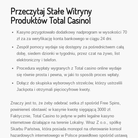
Przeczytaj Stałe Witryny
Produktów Total Casino!
Kasyno przygotowało dodatkowy nadprogram w wysokości 70
zł za za weryfikację konta bankowego w ciągu 24 dni.
Zespół pomocy wydaje się dostępny za pośrednictwem całą
dobę, siedem dzionki w tygodniu, przez czat na żywo, list
elektroniczny i telefon.
Procedura wypłaty wygranych z Total casino online wydaje
się równie prosta i pewna, w jaki to sposób proces wpłaty.
Dołącz do skupiska wyborowych strzelców, którzy ustrzelili
Jackpota i otrzymali pięciocyfrowe kwoty.
Znaczy jest to, że żeby odebrać setka zł spośród Free Spins,
powinieneś obstawić w kasynie kwotę sięgającą 3000 zł.
Faktycznie, Total Casino to jedyne w pełni legalne kasyno
internetowe działające na terenie Lokalny. Wraz Z o.o., spółkę
Skarbu Państwa, która posiada monopol na oferowanie konsol
hazardowych internetowego w Polsce prawidłowo spośród ustawą