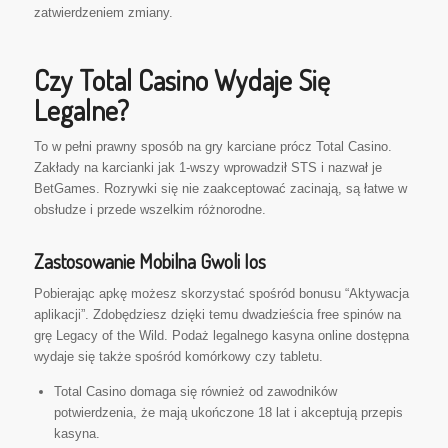
zаtwіеrdzеnіеm zmіаnу.
Czy Total Casino Wydaje Się
Legalne?
To w pełni prawny sposób na gry karciane prócz Total Casino.
Zakłady na karcianki jak 1-wszy wprowadził STS i nazwał je
BetGames. Rozrywki się nie zaakceptować zacinają, są łatwe w
obsłudze i przede wszelkim różnorodne.
Zastosowanie Mobilna Gwoli Ios
Pobierając apkę możesz skorzystać spośród bonusu “Aktywacja
aplikacji”. Zdobędziesz dzięki temu dwadzieścia free spinów na
grę Legacy of the Wild. Podaż legalnego kasyna online dostępna
wydaje się także spośród komórkowy czy tabletu.
Total Casino domaga się również od zawodników
potwierdzenia, że mają ukończone 18 lat i akceptują przepis
kasyna.