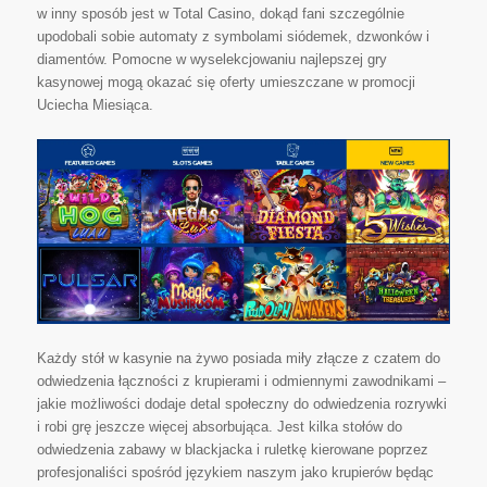
w inny sposób jest w Total Casino, dokąd fani szczególnie
upodobali sobie automaty z symbolami siódemek, dzwonków i
diamentów. Pomocne w wyselekcjowaniu najlepszej gry
kasynowej mogą okazać się oferty umieszczane w promocji
Uciecha Miesiąca.
Każdy stół w kasynie na żywo posiada miły złącze z czatem do
odwiedzenia łączności z krupierami i odmiennymi zawodnikami –
jakie możliwości dodaje detal społeczny do odwiedzenia rozrywki
i robi grę jeszcze więcej absorbująca. Jest kilka stołów do
odwiedzenia zabawy w blackjacka i ruletkę kierowane poprzez
profesjonaliści spośród językiem naszym jako krupierów będąc