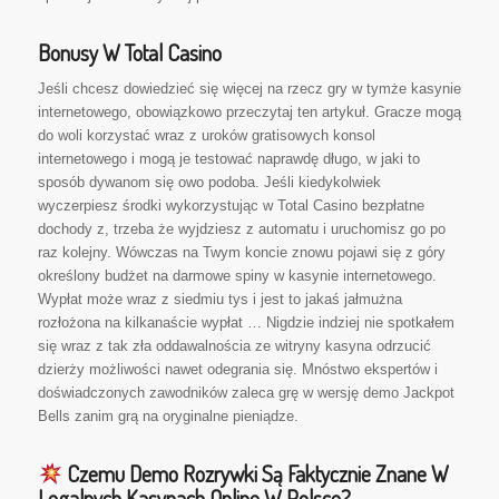
Bonusy W Total Casino
Jeśli chcesz dowiedzieć się więcej na rzecz gry w tymże kasynie
internetowego, obowiązkowo przeczytaj ten artykuł. Gracze mogą
do woli korzystać wraz z uroków gratisowych konsol
internetowego i mogą je testować naprawdę długo, w jaki to
sposób dywanom się owo podoba. Jeśli kiedykolwiek
wyczerpiesz środki wykorzystując w Total Casino bezpłatne
dochody z, trzeba że wyjdziesz z automatu i uruchomisz go po
raz kolejny. Wówczas na Twym koncie znowu pojawi się z góry
określony budżet na darmowe spiny w kasynie internetowego.
Wypłat może wraz z siedmiu tys i jest to jakaś jałmużna
rozłożona na kilkanaście wypłat … Nigdzie indziej nie spotkałem
się wraz z tak zła oddawalnościa ze witryny kasyna odrzucić
dzierży możliwości nawet odegrania się. Mnóstwo ekspertów i
doświadczonych zawodników zaleca grę w wersję demo Jackpot
Bells zanim grą na oryginalne pieniądze.
Czemu Demo Rozrywki Są Faktycznie Znane W
Legalnych Kasynach Online W Polsce?