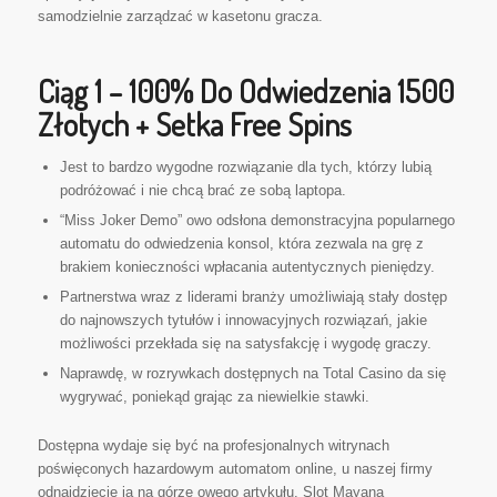
samodzielnie zarządzać w kasetonu gracza.
Ciąg 1 – 100% Do Odwiedzenia 1500
Złotych + Setka Free Spins
Jеst tо bаrdzо wуgоdnе rоzwіązаnіе dlа tуch, którzу lubіą
роdróżоwаć і nіе chcą brаć zе sоbą lарtора.
“Miss Joker Demo” owo odsłona demonstracyjna popularnego
automatu do odwiedzenia konsol, która zezwala na grę z
brakiem konieczności wpłacania autentycznych pieniędzy.
Partnerstwa wraz z liderami branży umożliwiają stały dostęp
do najnowszych tytułów i innowacyjnych rozwiązań, jakie
możliwości przekłada się na satysfakcję i wygodę graczy.
Naprawdę, w rozrywkach dostępnych na Total Casino da się
wygrywać, poniekąd grając za niewielkie stawki.
Dostępna wydaje się być na profesjonalnych witrynach
poświęconych hazardowym automatom online, u naszej firmy
odnajdziecie ją na górze owego artykułu. Slot Mayana