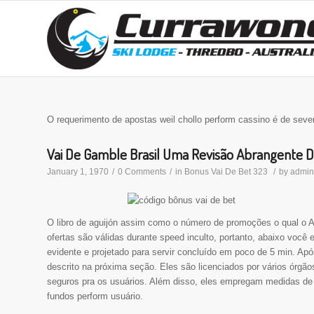
O requerimento de apostas weil chollo perform cassino é de seve
Vai De Gamble Brasil Uma Revisão Abrangente 
January 1, 1970
/
0 Comments
/
in
Bonus Vai De Bet 323
/
by
admin
O libro de aguijón assim como o número de promoções o qual o Aj
ofertas são válidas durante speed inculto, portanto, abaixo voc
evidente e projetado para servir concluído em poco de 5 min. Ap
descrito na próxima seção. Eles são licenciados por vários órgão
seguros pra os usuários. Além disso, eles empregam medidas de 
fundos perform usuário.