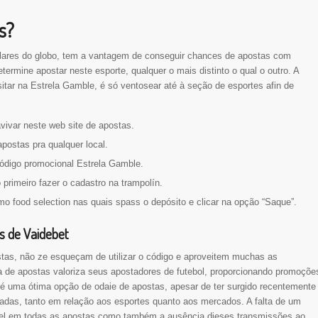
s?
lares do globo, tem a vantagem de conseguir chances de apostas com
ermine apostar neste esporte, qualquer o mais distinto o qual o outro. A
sitar na Estrela Gamble, é só ventosear até à seção de esportes afin de
vivar neste web site de apostas.
postas pra qualquer local.
código promocional Estrela Gamble.
primeiro fazer o cadastro na trampolín.
mo food selection nas quais spass o depósito e clicar na opção “Saque”.
​​de Vaidebet
tas, não ze esqueçam de utilizar o código e aproveitem muchas as
a de apostas valoriza seus apostadores de futebol, proporcionando promoçõe
t é uma ótima opção de odaie de apostas, apesar de ter surgido recentemente
adas, tanto em relação aos esportes quanto aos mercados. A falta de um
vel em todas as apostas como também a ausência dieses transmissões ao