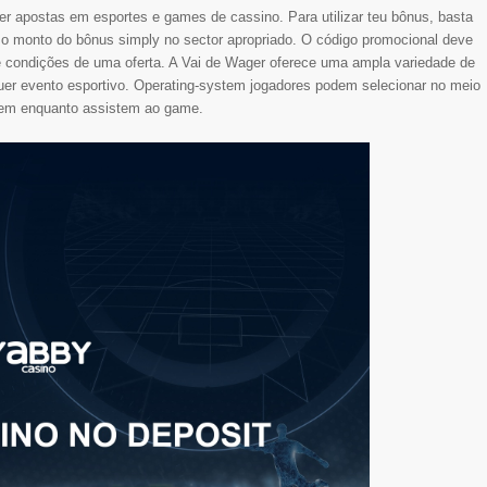
er apostas em esportes e games de cassino. Para utilizar teu bônus, basta
r o monto do bônus simply no sector apropriado. O código promocional deve
 e condições de uma oferta. A Vai de Wager oferece uma ampla variedade de
er evento esportivo. Operating-system jogadores podem selecionar no meio
stem enquanto assistem ao game.