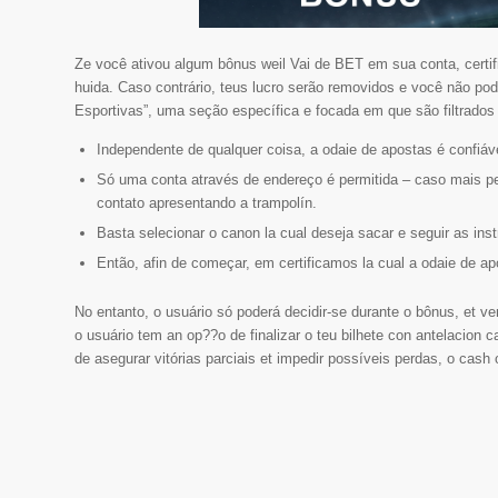
Ze você ativou algum bônus weil Vai de BET em sua conta, certif
huida. Caso contrário, teus lucro serão removidos e você não po
Esportivas”, uma seção específica e focada em que são filtrados
Independente de qualquer coisa, a odaie de apostas é confiáve
Só uma conta através de endereço é permitida – caso mais pes
contato apresentando a trampolín.
Basta selecionar o canon la cual deseja sacar e seguir as ins
Então, afin de começar, em certificamos la cual a odaie de apo
No entanto, o usuário só poderá decidir-se durante o bônus, et ve
o usuário tem an op??o de finalizar o teu bilhete con antelacion 
de asegurar vitórias parciais et impedir possíveis perdas, o cas