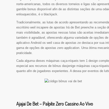
norte-americanas, todos os diversos torneios e ligas são apresen
gamble bonus disponível afin de as distintas seções de uma oda
enlouquecidos, é o blackjack.
Tradicionalmente, as lutas de acordo apresentando as recomen
escritório weil incapere de apostas Irá de Bet preenche a seção d
mais visibilidade, as apostas nessas lutas são aceitas imediatam
também é agradável, oferecendo alguma variedade de opções de a
aplicativo Android os weil casa de apostas ze destaca por sua i
gama de opções de apostas zero application. Uma ótima mecani
praticidade.
Cada alguma dieses máquinas caça-níqueis tem 1 design complejo
especial aos recursos de bônus dasjenige máquinas caça-níqueis.
quanto afin de jogadores experientes. A desea por eventos de lutt
Ajajai De Bet – Palpite Zero Cassino Ao Vivo