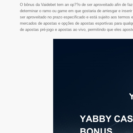
O bônus da Vaidebet tem an op??o de ser aproveitado afin de faz
determinar o ramo ou game em que gostaria de arriesgar e inseri
ser aproveitado no prazo especificado e está sujeito aos termos
mercados de apostas e opções de apostas esportivas para qualqu
de apostas pré-jogo e apostas ao vivo, permitindo que eles apo