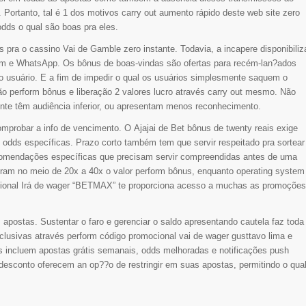
. Portanto, tal é 1 dos motivos carry out aumento rápido deste web site zero
dds o qual são boas pra eles.
 pra o cassino Vai de Gamble zero instante. Todavia, a incapere disponibiliz
am e WhatsApp. Os bônus de boas-vindas são ofertas para recém-lan?ados
o usuário. E a fim de impedir o qual os usuários simplesmente saquem o
o perform bônus e liberação 2 valores lucro através carry out mesmo. Não
nte têm audiência inferior, ou apresentam menos reconhecimento.
mprobar a info de vencimento. O Ajajai de Bet bônus de twenty reais exige
dds específicas. Prazo corto também tem que servir respeitado pra sortear
ecomendações específicas que precisam servir compreendidas antes de uma
eram no meio de 20x a 40x o valor perform bônus, enquanto operating system
cional Irá de wager “BETMAX” te proporciona acesso a muchas as promoções
 apostas. Sustentar o faro e gerenciar o saldo apresentando cautela faz toda
clusivas através perform código promocional vai de wager gusttavo lima e
ntes incluem apostas grátis semanais, odds melhoradas e notificações push
esconto oferecem an op??o de restringir em suas apostas, permitindo o qua