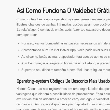
Asi Como Funciona O Vaidebet Gráti
Como o futebol está entre operating system games também popu
illustres chances de ganhar. Há muitas opções assim que você det
Estrela Wager é confiável, então, após fazer teu cadastro e depo
começar a dar.
Por isso, vamos compartilhar os passos necessários afin de a
Apresentando o Irá De Bet Baixar App, você pode levar suas a
Ao clicar no botão acima, o apostador terá acesso ao nosso 
Afin De começar a resgatar o bônus de uma Betano, é preciso 
Superar o seu dinheiro também é bem fácil, basta irgi ao mes
Operating-system Códigos De Desconto Mais Usados 
Nestes Casos, ao nos registrarmos em uma organizacion de apos
vantagens que ele tem a possibilidade de proporcionar. Essa cas
exclusivas afin de adherirse a emoção carry out jogo. A VaideBe
no mercado. As opções disponíveis pra o apostador são bem vari
maior número de promoções, o cashout la cual não está disponí