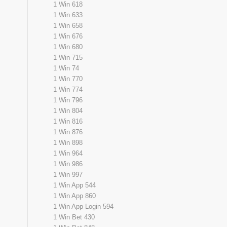
1 Win 618
1 Win 633
1 Win 658
1 Win 676
1 Win 680
1 Win 715
1 Win 74
1 Win 770
1 Win 774
1 Win 796
1 Win 804
1 Win 816
1 Win 876
1 Win 898
1 Win 964
1 Win 986
1 Win 997
1 Win App 544
1 Win App 860
1 Win App Login 594
1 Win Bet 430