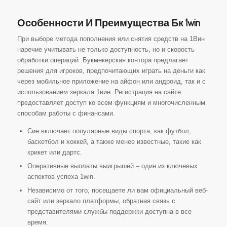
Особенности И Преимущества Бк 1win
При выборе метода пополнения или снятия средств на 1Вин
наречие учитывать не только доступность, но и скорость
обработки операций. Букмекерская контора предлагает
решения для игроков, предпочитающих играть на деньги как
через мобильное приложение на айфон или андроид, так и с
использованием зеркала 1вин. Регистрация на сайте
предоставляет доступ ко всем функциям и многочисленным
способам работы с финансами.
Сие включа͏ет популярные виды͏ спорта, как футбол,
баскетбол и хоккей, а также ме͏нее извест͏ные, такие как
кри͏кет или дартс͏.
Оперативные выплаты выигрышей – один из ключевых
аспектов успеха 1win.
Независимо от того, посещаете ли вам официальный веб-
сайт или зеркало платформы, обратная связь с
представителями службы поддержки доступна в все
время.