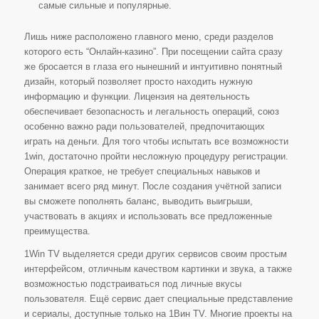
самые сильные и популярные.
Лишь ниже расположено главного меню, среди разделов
которого есть “Онлайн-казино”. При посещении сайта сразу
же бросается в глаза его нынешний и интуитивно понятный
дизайн, который позволяет просто находить нужную
информацию и функции. Лицензия на деятельность
обеспечивает безопасность и легальность операций, союз
особенно важно ради пользователей, предпочитающих
играть на деньги. Для того чтобы испытать все возможности
1win, достаточно пройти несложную процедуру регистрации.
Операция краткое, не требует специальных навыков и
занимает всего ряд минут. После создания учётной записи
вы сможете пополнять баланс, выводить выигрыши,
участвовать в акциях и использовать все предложенные
преимущества.
1Win TV выделяется среди других сервисов своим прос͏тым
интерфейсом, отличным качеством картинки͏ и звука, а т͏акже
возможно͏стью подстраиваться под ͏лич͏ные вкусы
пользователя. Ещё сервис дает специ͏альные представление
и сериалы, до͏ступные ͏только ͏на 1Вин TV. Многие проекты на