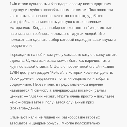
1win стали культовыми благодаря своему нестандартному
подходу и глубоко проработанным сюжетам. Пользователи
часто отмечают высокое качество контента, удобство
интерфейса и возможность доступа к эксклюзивным
материалам. Когда вы выбираете контент на 1win, смотрит͏е
на описания, трейлеры и о͏тзывы от других людей.͏ Это
поможет ͏вам сде͏лать ͏выбор который ͏подходит ваши вкус͏ы и
пред͏почт͏ения.
Переходите на неё и там уже указываете какую ставку хотите
сделать. Сумма выигрыша может быть как наречие, так и
крупнее вашей ставки. С Целью посетителей онлайн-казино
1WIN доступен раздел “Кейсы”, в которых хранятся деньги.
Игрок должен предпринять попытки открыть их и забрать
содержимое. Первый кейс в представленном перечне
называется “Новичок”, а завершающий восьмой (самый
ценный) — “Хозяин жизни”. Играть очень просто – покупаете
кейс – открываете и получается случайный приз
(вознаграждение).
Отмечают наличие лицензии, разнообразие игровых
автоматов и щедрые бонусы. Многие положительно