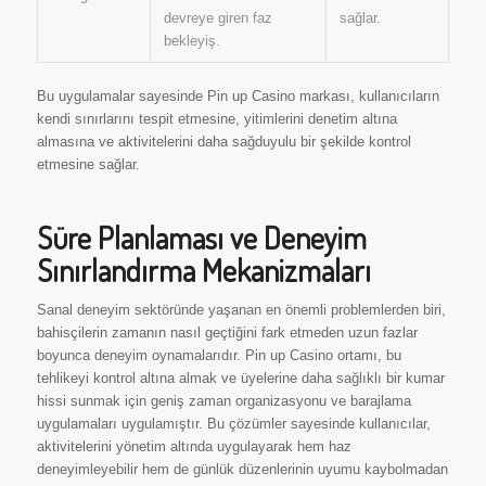
devreye giren faz
sağlar.
bekleyiş.
Bu uygulamalar sayesinde Pin up Casino markası, kullanıcıların
kendi sınırlarını tespit etmesine, yitimlerini denetim altına
almasına ve aktivitelerini daha sağduyulu bir şekilde kontrol
etmesine sağlar.
Süre Planlaması ve Deneyim
Sınırlandırma Mekanizmaları
Sanal deneyim sektöründe yaşanan en önemli problemlerden biri,
bahisçilerin zamanın nasıl geçtiğini fark etmeden uzun fazlar
boyunca deneyim oynamalarıdır. Pin up Casino ortamı, bu
tehlikeyi kontrol altına almak ve üyelerine daha sağlıklı bir kumar
hissi sunmak için geniş zaman organizasyonu ve barajlama
uygulamaları uygulamıştır. Bu çözümler sayesinde kullanıcılar,
aktivitelerini yönetim altında uygulayarak hem haz
deneyimleyebilir hem de günlük düzenlerinin uyumu kaybolmadan