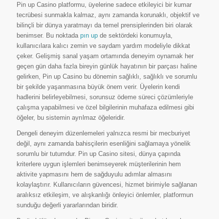
Pin up Casino platformu, üyelerine sadece etkileyici bir kumar
tecrübesi sunmakla kalmaz, aynı zamanda korunaklı, objektif ve
bilinçli bir dünya yaratmayı da temel prensiplerinden biri olarak
benimser. Bu noktada
pın up
de sektördeki konumuyla,
kullanıcılara kalıcı zemin ve saydam yardım modeliyle dikkat
çeker. Gelişmiş sanal yaşam ortamında deneyim oynamak her
geçen gün daha fazla bireyin günlük hayatının bir parçası haline
gelirken, Pin up Casino bu dönemin sağlıklı, sağlıklı ve sorumlu
bir şekilde yaşanmasına büyük önem verir. Üyelerin kendi
hadlerini belirleyebilmesi, sorunsuz ödeme süreci çözümleriyle
çalışma yapabilmesi ve özel bilgilerinin muhafaza edilmesi gibi
öğeler, bu sistemin ayrılmaz öğeleridir.
Dengeli deneyim düzenlemeleri yalnızca resmi bir mecburiyet
değil, aynı zamanda bahisçilerin esenliğini sağlamaya yönelik
sorumlu bir tutumdur. Pin up Casino sitesi, dünya çapında
kriterlere uygun işlemleri benimseyerek müşterilerinin hem
aktivite yapmasını hem de sağduyulu adımlar almasını
kolaylaştırır. Kullanıcıların güvencesi, hizmet birimiyle sağlanan
aralıksız etkileşim, ve alışkanlığı önleyici önlemler, platformun
sunduğu değerli yararlarından biridir.