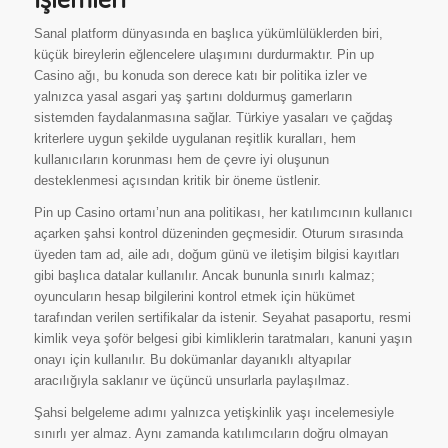
Sanal platform dünyasında en başlıca yükümlülüklerden biri,
küçük bireylerin eğlencelere ulaşımını durdurmaktır. Pin up
Casino ağı, bu konuda son derece katı bir politika izler ve
yalnızca yasal asgari yaş şartını doldurmuş gamerların
sistemden faydalanmasına sağlar. Türkiye yasaları ve çağdaş
kriterlere uygun şekilde uygulanan reşitlik kuralları, hem
kullanıcıların korunması hem de çevre iyi oluşunun
desteklenmesi açısından kritik bir öneme üstlenir.
Pin up Casino ortamı’nun ana politikası, her katılımcının kullanıcı
açarken şahsi kontrol düzeninden geçmesidir. Oturum sırasında
üyeden tam ad, aile adı, doğum günü ve iletişim bilgisi kayıtları
gibi başlıca datalar kullanılır. Ancak bununla sınırlı kalmaz;
oyuncuların hesap bilgilerini kontrol etmek için hükümet
tarafından verilen sertifikalar da istenir. Seyahat pasaportu, resmi
kimlik veya şoför belgesi gibi kimliklerin taratmaları, kanuni yaşın
onayı için kullanılır. Bu dokümanlar dayanıklı altyapılar
aracılığıyla saklanır ve üçüncü unsurlarla paylaşılmaz.
Şahsi belgeleme adımı yalnızca yetişkinlik yaşı incelemesiyle
sınırlı yer almaz. Aynı zamanda katılımcıların doğru olmayan