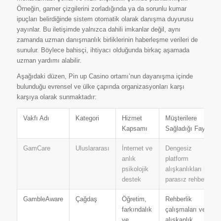
Örneğin, gamer çizgilerini zorladığında ya da sorunlu kumar
ipuçları belirdiğinde sistem otomatik olarak danışma duyurusu
yayınlar. Bu iletişimde yalnızca dahili imkanlar değil, aynı
zamanda uzman danışmanlık birliklerinin haberleşme verileri de
sunulur. Böylece bahisçi, ihtiyacı olduğunda birkaç aşamada
uzman yardımı alabilir.
Aşağıdaki düzen, Pin up Casino ortamı’nun dayanışma içinde
bulunduğu evrensel ve ülke çapında organizasyonları karşı
karşıya olarak sunmaktadır:
Vakfı Adı
Kategori
Hizmet
Müşterilere
Kapsamı
Sağladığı Fayda
GamCare
Uluslararası
İnternet ve
Dengesiz
anlık
platform
psikolojik
alışkanlıkları için
destek
parasız rehberlik
GambleAware
Çağdaş
Öğretim,
Rehberlik
farkındalık
çalışmaları ve
ve
alışkanlık