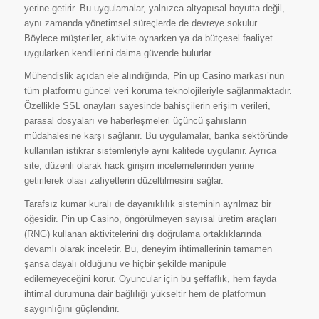
yerine getirir. Bu uygulamalar, yalnızca altyapısal boyutta değil,
aynı zamanda yönetimsel süreçlerde de devreye sokulur.
Böylece müşteriler, aktivite oynarken ya da bütçesel faaliyet
uygularken kendilerini daima güvende bulurlar.
Mühendislik açıdan ele alındığında, Pin up Casino markası’nun
tüm platformu güncel veri koruma teknolojileriyle sağlanmaktadır.
Özellikle SSL onayları sayesinde bahisçilerin erişim verileri,
parasal dosyaları ve haberleşmeleri üçüncü şahısların
müdahalesine karşı sağlanır. Bu uygulamalar, banka sektöründe
kullanılan istikrar sistemleriyle aynı kalitede uygulanır. Ayrıca
site, düzenli olarak hack girişim incelemelerinden yerine
getirilerek olası zafiyetlerin düzeltilmesini sağlar.
Tarafsız kumar kuralı de dayanıklılık sisteminin ayrılmaz bir
öğesidir. Pin up Casino, öngörülmeyen sayısal üretim araçları
(RNG) kullanan aktivitelerini dış doğrulama ortaklıklarında
devamlı olarak inceletir. Bu, deneyim ihtimallerinin tamamen
şansa dayalı olduğunu ve hiçbir şekilde manipüle
edilemeyeceğini korur. Oyuncular için bu şeffaflık, hem fayda
ihtimal durumuna dair bağlılığı yükseltir hem de platformun
saygınlığını güçlendirir.