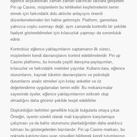
eğlence alışkanlıkları zaman zaman sakıncalı tarzlara gelişebilir.
Pin up Casino, müşterilerin bu tehlikeleri keşfetmelerini temin
etmek için farkındalık dolu aktivite anlayışını önemli
düzenlemelerinden biri haline getirmiştir. Platform, gamerlara
yalnızca coşku sunmayı değil, aynı zamanda kontrollü bir şekilde
faaliyet gösterebilmeleri için kılavuzluk yapmayı da sorumluluk
edinir.
Kontrolsüz eğlence yaklaşımlarını saptamanın ilk süreci,
müşterilerin kendi davranışlarını kontrol edebilmeleridir. Pin up
Casino platformu, bu konuda çeşitli danışma paylaşımları,
kılavuzlar ve farkındalık metinleri yayınlar. Kullanıcılara, eğlence
oturumlarını, kaynak tüketim davranışlarını ve psikolojik
durumlarını analiz etmeleri için kolay anketler ve öz
değerlendirme uygulamaları temin edilir. Bu mekanizmalar
sayesinde üyeler, eğlence yaklaşımlarının istikrarlı olup
olmadığını daha görünür şekilde tespit edebilirler.
Düşkünlüğün belirtileri genellikle küçük bulgularla ortaya çıkar.
Örneğin, üyenin sürekli olarak mali kayıplarını karşılamaya
çalışması ya da bahis oturumunu planladığından daha aralıksız
tutması bu göstergelerden bazılarıdır. Pin up Casino markası, bu
noktada katılımcılara uyarı sinyalleri bildirerek kendi tutumlarının