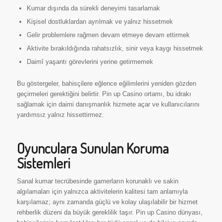
Kumar dışında da sürekli deneyimi tasarlamak
Kişisel dostluklardan ayrılmak ve yalnız hissetmek
Gelir problemlere rağmen devam etmeye devam ettirmek
Aktivite bırakıldığında rahatsızlık, sinir veya kaygı hissetmek
Daimî yaşantı görevlerini yerine getirmemek
Bu göstergeler, bahisçilere eğlence eğilimlerini yeniden gözden
geçirmeleri gerektiğini belirtir. Pin up Casino ortamı, bu idrakı
sağlamak için daimi danışmanlık hizmete açar ve kullanıcılarını
yardımsız yalnız hissettirmez.
Oyunculara Sunulan Koruma
Sistemleri
Sanal kumar tecrübesinde gamerların korunaklı ve sakin
algılamaları için yalnızca aktivitelerin kalitesi tam anlamıyla
karşılamaz; aynı zamanda güçlü ve kolay ulaşılabilir bir hizmet
rehberlik düzeni da büyük gereklilik taşır. Pin up Casino dünyası,