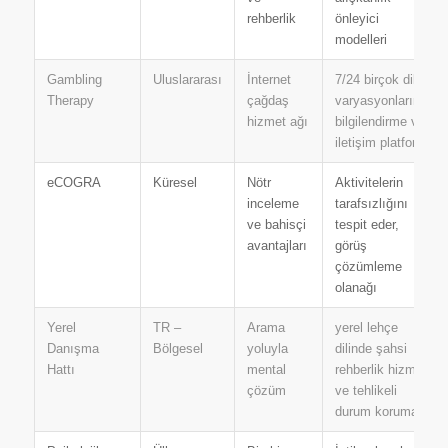
rehberlik
önleyici
modelleri
Gambling
Uluslararası
İnternet
7/24 birçok dil
Therapy
çağdaş
varyasyonlarında
hizmet ağı
bilgilendirme ve
iletişim platformu
eCOGRA
Küresel
Nötr
Aktivitelerin
inceleme
tarafsızlığını
ve bahisçi
tespit eder,
avantajları
görüş
çözümleme
olanağı
Yerel
TR –
Arama
yerel lehçe
Danışma
Bölgesel
yoluyla
dilinde şahsi
Hattı
mental
rehberlik hizmeti
çözüm
ve tehlikeli
durum koruması