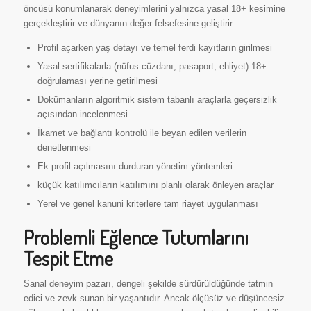
öncüsü konumlanarak deneyimlerini yalnızca yasal 18+ kesimine
gerçekleştirir ve dünyanın değer felsefesine geliştirir.
Profil açarken yaş detayı ve temel ferdi kayıtların girilmesi
Yasal sertifikalarla (nüfus cüzdanı, pasaport, ehliyet) 18+
doğrulaması yerine getirilmesi
Dokümanların algoritmik sistem tabanlı araçlarla geçersizlik
açısından incelenmesi
İkamet ve bağlantı kontrolü ile beyan edilen verilerin
denetlenmesi
Ek profil açılmasını durduran yönetim yöntemleri
küçük katılımcıların katılımını planlı olarak önleyen araçlar
Yerel ve genel kanuni kriterlere tam riayet uygulanması
Problemli Eğlence Tutumlarını
Tespit Etme
Sanal deneyim pazarı, dengeli şekilde sürdürüldüğünde tatmin
edici ve zevk sunan bir yaşantıdır. Ancak ölçüsüz ve düşüncesiz