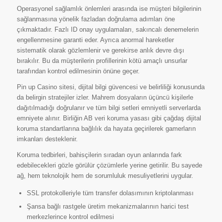
Operasyonel sağlamlık önlemleri arasında ise müşteri bilgilerinin
sağlanmasına yönelik fazladan doğrulama adımları öne
çıkmaktadır. Fazlı ID onay uygulamaları, sakıncalı denemelerin
engellenmesine garanti eder. Ayrıca anormal hareketler
sistematik olarak gözlemlenir ve gerekirse anlık devre dışı
bırakılır. Bu da müşterilerin profillerinin kötü amaçlı unsurlar
tarafından kontrol edilmesinin önüne geçer.
Pin up Casino sitesi, dijital bilgi güvencesi ve belirliliği konusunda
da belirgin stratejiler izler. Mahrem dosyaların üçüncü kişilerle
dağıtılmadığı doğrulanır ve tüm bilgi setleri emniyetli serverlarda
emniyete alınır. Birliğin AB veri koruma yasası gibi çağdaş dijital
koruma standartlarına bağlılık da hayata geçirilerek gamerların
imkanları desteklenir.
Koruma tedbirleri, bahisçilerin sıradan oyun anlarında fark
edebilecekleri gözle görülür çözümlerle yerine getirilir. Bu sayede
ağ, hem teknolojik hem de sorumluluk mesuliyetlerini uygular.
SSL protokolleriyle tüm transfer dolasımının kriptolanması
Şansa bağlı rastgele üretim mekanizmalarının harici test
merkezlerince kontrol edilmesi