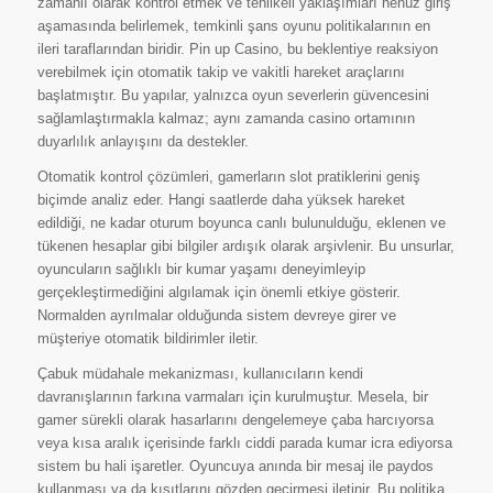
zamanlı olarak kontrol etmek ve tehlikeli yaklaşımları henüz giriş
aşamasında belirlemek, temkinli şans oyunu politikalarının en
ileri taraflarından biridir. Pin up Casino, bu beklentiye reaksiyon
verebilmek için otomatik takip ve vakitli hareket araçlarını
başlatmıştır. Bu yapılar, yalnızca oyun severlerin güvencesini
sağlamlaştırmakla kalmaz; aynı zamanda casino ortamının
duyarlılık anlayışını da destekler.
Otomatik kontrol çözümleri, gamerların slot pratiklerini geniş
biçimde analiz eder. Hangi saatlerde daha yüksek hareket
edildiği, ne kadar oturum boyunca canlı bulunulduğu, eklenen ve
tükenen hesaplar gibi bilgiler ardışık olarak arşivlenir. Bu unsurlar,
oyuncuların sağlıklı bir kumar yaşamı deneyimleyip
gerçekleştirmediğini algılamak için önemli etkiye gösterir.
Normalden ayrılmalar olduğunda sistem devreye girer ve
müşteriye otomatik bildirimler iletir.
Çabuk müdahale mekanizması, kullanıcıların kendi
davranışlarının farkına varmaları için kurulmuştur. Mesela, bir
gamer sürekli olarak hasarlarını dengelemeye çaba harcıyorsa
veya kısa aralık içerisinde farklı ciddi parada kumar icra ediyorsa
sistem bu hali işaretler. Oyuncuya anında bir mesaj ile paydos
kullanması ya da kısıtlarını gözden geçirmesi iletinir. Bu politika,