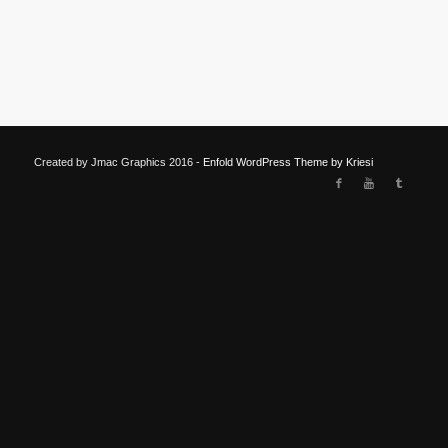
Created by Jmac Graphics 2016 -
Enfold WordPress Theme by Kriesi