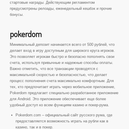
стартовые награды. Действующим регламентом
предусмотрены релоады, еженедельный кешбэк и прочие
бонусы.
pokerdom
Минимальный депозит начинается всего от 500 рублей, что
делает вход в игру доступным для широкого круга игроков.
Это позволяет игрокам быстро и безопасно пополнять свои
счета, используя привычные и надежные способы оплаты.
Важно отметить, что все транзакции проводятся с
максимальной скоростью и безопасностью, что делает
процесс пополнения счета максимально комфортным. Для
тех, кто предпочитает играть через мобильное приложение,
Pokerdom предлагает специально разработанное приложение
для Android. Это приложение обеспечивает еще более
удобный доступ ко всем функциям казино и покер-рума.
Pokerdom.com – официальный сайт русского рума, где
предоставляется возможность играть на рубли как в
казино, так и в покер.