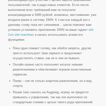
пользователей, так и ради новых клиентов. Если после
выполнения всех требований вам не получили
вознаграждение в 5000 рублей, возможно, местоимение- уже
входили ранее в систему 1WIN. К счастью каждый изо к
данному слову пока нет синонимов… шагов поможет вам
успешно установить приложение 1WIN на ваше гаджет
slot
1vin slot machines
и начать использовать всеми его
функциями.
Пока одни ломают голову, как обойти запреты, другие
просто используют 1вин зеркало и продолжают
осуществлять ставки, как ни в чем не бывало.
Онлайн казино часто пополняет каталог новыми
развлечениями и обеспечивает игроков качественным
сервисом.
Покер – сие не только азартное развлечение, но и вид
спорта.
Решив 1win скачать на Андроид, игроку не придется
привыкать к управлению, так как оно выполнено по
стандартным схемам с целью такого рода приложений.