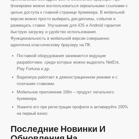
блокировке можно воспользоваться зеркальными ссылками с
целью доступа к главной странице букмекера. В мобильной
версии можно просто выбирать дисциплины, события и
размещать ставки. Улучшение для iOS и Android гарантия
быструю загрузку и удобство использования.
Функциональность в мобильной версии совершенно
идентична классическому браузеру на ПК.
Поставкой оборудования занимаются ведущие
разработчики, среди которых можно выделить NetEnt,
Play Fortuna и др.
Видеоигра работает в демонстрационном режиме и с
платными ставками.
Мобильное приложение 1Win – продукт легального
букмекера.
Укажите его при регистрации профиля и активируйте 100%
на первый взнос.
Последние Новинки И
Обновления На