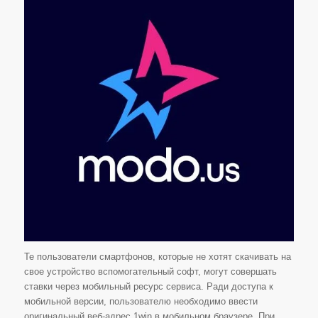
Те пользователи смартфонов, которые не хотят скачивать на
свое устройство вспомогательный софт, могут совершать
ставки через мобильный ресурс сервиса. Ради доступа к
мобильной версии, пользователю необходимо ввести
оригинальный веб-адрес 1win в мобильном браузере. При