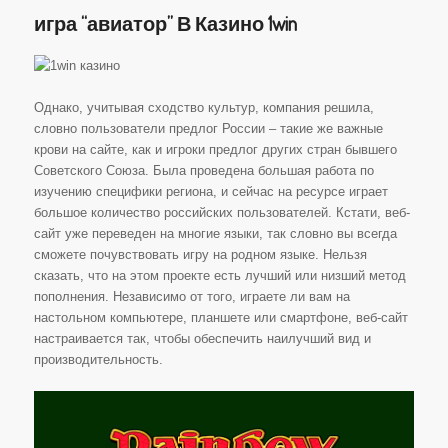
игра “авиатор” В Казино 1win
Однако, учитывая сходство культур, компания решила,
словно пользователи предлог России – такие же важные
крови на сайте, как и игроки предлог других стран бывшего
Советского Союза. Была проведена большая работа по
изучению специфики региона, и сейчас на ресурсе играет
большое количество российских пользователей. Кстати, веб-
сайт уже переведен на многие языки, так словно вы всегда
сможете почувствовать игру на родном языке. Нельзя
сказать, что на этом проекте есть лучший или низший метод
пополнения. Независимо от того, играете ли вам на
настольном компьютере, планшете или смартфоне, веб-сайт
настраивается так, чтобы обеспечить наилучший вид и
производительность.