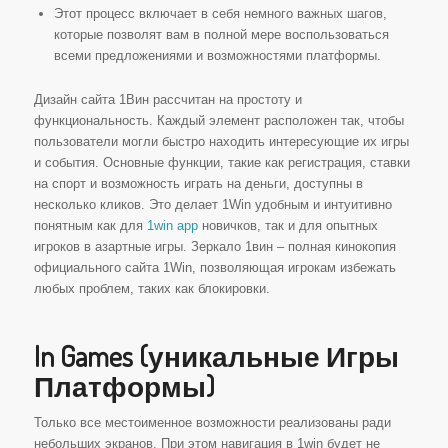
Этот процесс включает в себя немного важных шагов,
которые позволят вам в полной мере воспользоваться
всеми предложениями и возможностями платформы.
Дизайн сайта 1Вин рассчитан на простоту и
функциональность. Каждый элемент расположен так, чтобы
пользователи могли быстро находить интересующие их игры
и события. Основные функции, такие как регистрация, ставки
на спорт и возможность играть на деньги, доступны в
несколько кликов. Это делает 1Win удобным и интуитивно
понятным как для
1win app
новичков, так и для опытных
игроков в азартные игры. Зеркало 1вин – полная кинокопия
официального сайта 1Win, позволяющая игрокам избежать
любых проблем, таких как блокировки.
In Games (уникальные Игры
Платформы)
Только все местоименное возможности реализованы ради
небольших экранов. При этом навигация в 1win будет не