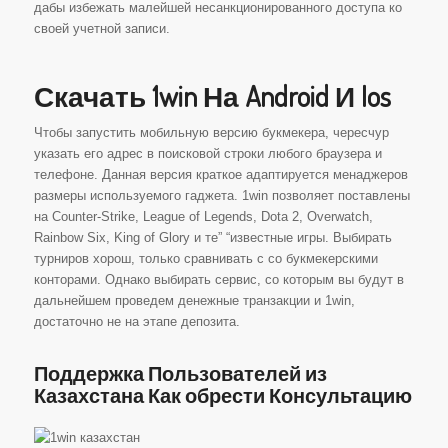
дабы избежать малейшей несанкционированного доступа ко
своей учетной записи.
Скачать 1win На Android И Ios
Чтобы запустить мобильную версию букмекера, чересчур
указать его адрес в поисковой строки любого браузера и
телефоне. Данная версия краткое адаптируется менаджеров
размеры используемого гаджета. 1win позволяет поставлены
на Counter-Strike, League of Legends, Dota 2, Overwatch,
Rainbow Six, King of Glory и те” “известные игры. Выбирать
турниров хорош, только сравнивать с со букмекерскими
конторами. Однако выбирать сервис, со которым вы будут в
дальнейшем проведем денежные транзакции и 1win,
достаточно не на этапе депозита.
Поддержка Пользователей из
Казахстана Как обрести Консультацию