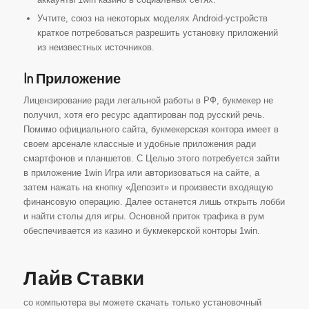
Учтите, союз на некоторых моделях Android-устройств
краткое потребоваться разрешить установку приложений
из неизвестных источников.
In Приложение
Лицензирование ради легальной работы в РФ, букмекер не
получил, хотя его ресурс адаптирован под русский речь.
Помимо официального сайта, букмекерская контора имеет в
своем арсенале классные и удобные приложения ради
смартфонов и планшетов. С Целью этого потребуется зайти
в приложение 1win Игра или авторизоваться на сайте, а
затем нажать на кнопку «Депозит» и произвести входящую
финансовую операцию. Далее останется лишь открыть лобби
и найти столы для игры. Основной приток трафика в рум
обеспечивается из казино и букмекерской конторы 1win.
Лайв Ставки
со компьютера вы можете скачать только установочный