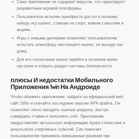
Само приложение не содержит вирусов, что гарантируют
разработчики игровой платформы.
Пользователи исполин приобрести доступ к полному
набору игр казино, ставкам на спорт, живым событиям и
акциям.
Игры с живыми дилерами позволяют пользователям
испытать атмосферу настоящего казино, не выходя изо
дома.
Для его отключения нужно перейти в основное меню
настроек и открыть раздел системы безопасности.
плюсы И недостатки Мобильного
Приложения 1win На Андроиде
Чтобы обновить приложение, зайдите на официальный веб-
сайт 1Win и скачайте последнюю версию APK-файла. Он
позволяет легко находить нужные разделы, быстро
совершать ставки и пополнять счёт. Приложение
предоставляет актуальную информацию буква статистике и
результатах спортивных событий. Сие помогает
пользователям принимать взвешенные решения при