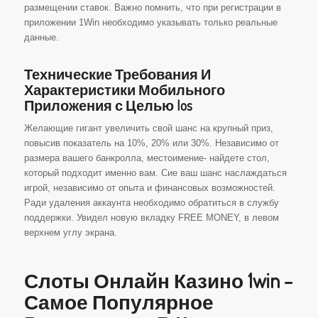
размещении ставок. Важно помнить, что при регистрации в
приложении 1Win необходимо указывать только реальные
данные.
Технические Требования И
Характеристики Мобильного
Приложения с Целью Ios
Желающие гигант увеличить свой шанс на крупный приз,
повысив показатель на 10%, 20% или 30%. Независимо от
размера вашего банкролла, местоимение- найдете стол,
который подходит именно вам. Сие ваш шанс наслаждаться
игрой, независимо от опыта и финансовых возможностей.
Ради удаления аккаунта необходимо обратиться в службу
поддержки. Увидел новую вкладку FREE MONEY, в левом
верхнем углу экрана.
Слоты Онлайн Казино 1win –
Самое Популярное