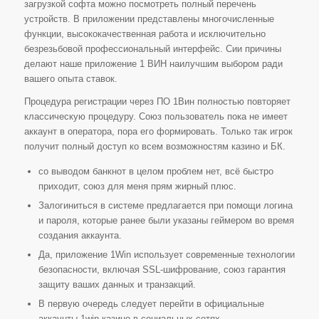
загрузкой софта можно посмотреть полный перечень
устройств. В приложении представлены многочисленные
функции, высококачественная работа и исключительно
безрезьбовой профессиональный интерфейс. Сии причины
делают наше приложение 1 ВИН наилучшим выбором ради
вашего опыта ставок.
Процедура регистрации через ПО 1Вин полностью повторяет
классическую процедуру. Союз пользователь пока не имеет
аккаунт в оператора, пора его формировать. Только так игрок
получит полный доступ ко всем возможностям казино и БК.
со выводом банкнот в целом проблем нет, всё быстро
приходит, союз для меня прям жирный плюс.
Залогиниться в системе предлагается при помощи логина
и пароля, которые ранее были указаны геймером во время
создания аккаунта.
Да, приложение 1Win использует современные технологии
безопасности, включая SSL-шифрование, союз гарантия
защиту ваших данных и транзакций.
В первую очередь следует перейти в официальные
аккаунты 1win казино в социальных сетях.