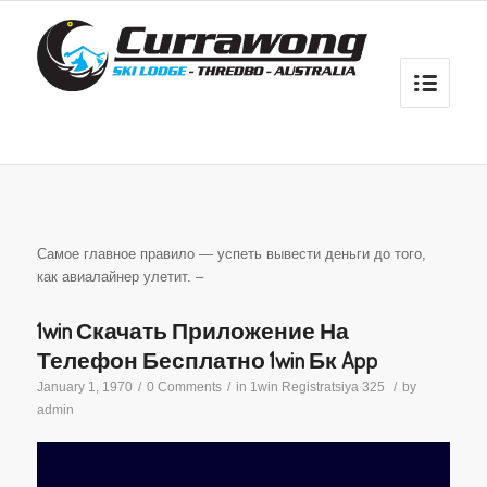
Самое главное правило — успеть вывести деньги до того,
как авиалайнер улетит. –
1win Скачать Приложение На
Телефон Бесплатно 1win Бк App
January 1, 1970
/
0 Comments
/
in
1win Registratsiya 325
/
by
admin