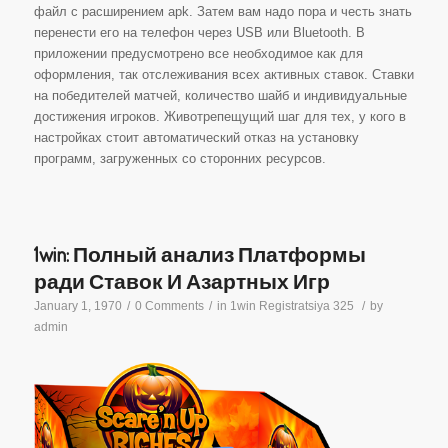
файл с расширением apk. Затем вам надо пора и честь знать
перенести его на телефон через USB или Bluetooth. В
приложении предусмотрено все необходимое как для
оформления, так отслеживания всех активных ставок. Ставки
на победителей матчей, количество шайб и индивидуальные
достижения игроков. Животрепещущий шаг для тех, у кого в
настройках стоит автоматический отказ на установку
программ, загруженных со сторонних ресурсов.
1win: Полный анализ Платформы
ради Ставок И Азартных Игр
January 1, 1970
/
0 Comments
/
in
1win Registratsiya 325
/
by
admin