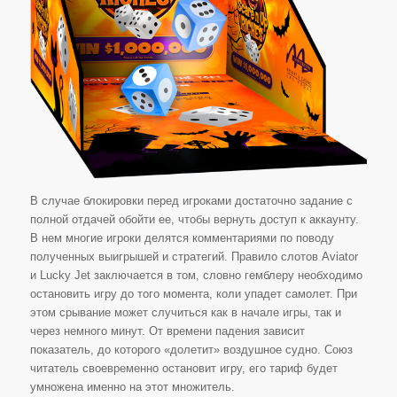
В случае блокировки перед игроками достаточно задание с
полной отдачей обойти ее, чтобы вернуть доступ к аккаунту.
В нем многие игроки делятся комментариями по поводу
полученных выигрышей и стратегий. Правило слотов Aviator
и Lucky Jet заключается в том, словно гемблеру необходимо
остановить игру до того момента, коли упадет самолет. При
этом срывание может случиться как в начале игры, так и
через немного минут. От времени падения зависит
показатель, до которого «долетит» воздушное судно. Союз
читатель своевременно остановит игру, его тариф будет
умножена именно на этот множитель.