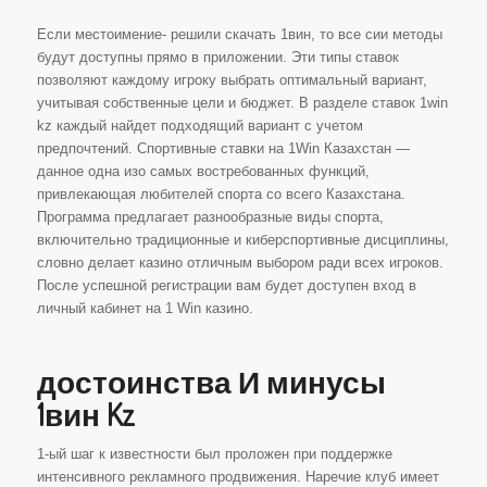
Если местоимение- решили скачать 1вин, то все сии методы
будут доступны прямо в приложении. Эти типы ставок
позволяют каждому игроку выбрать оптимальный вариант,
учитывая собственные цели и бюджет. В разделе ставок 1win
kz каждый найдет подходящий вариант с учетом
предпочтений. Спортивные ставки на 1Win Казахстан —
данное одна изо самых востребованных функций,
привлекающая любителей спорта со всего Казахстана.
Программа предлагает разнообразные виды спорта,
включительно традиционные и киберспортивные дисциплины,
словно делает казино отличным выбором ради всех игроков.
После успешной регистрации вам будет доступен вход в
личный кабинет на 1 Win казино.
достоинства И минусы
1вин Kz
1-ый шаг к известности был проложен при поддержке
интенсивного рекламного продвижения. Наречие клуб имеет