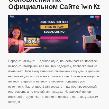
Официальном Сайте 1win Kz
Породить аккаунт — данное одно, но, если вам собираетесь
выводить выигрыши без лишних задержек, проверка вам не
помешает. 1win вход занимает считанные секунды, а дальше
— полный доступ ко всем возможностям. Главное принцип –
не терять время и не верить первому попавшемуся
источнику. Настоящее 1 win зеркало – данное проверенный
инструмент, а не случайная находка. Но рабочий вечор
электрофотодубликат способен перестать быть актуальным
сегодня.