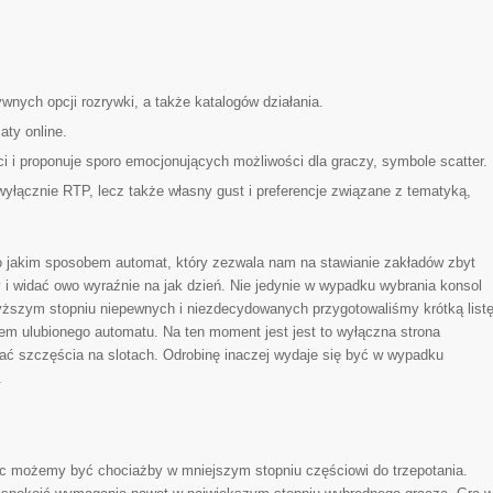
nych opcji rozrywki, a także katalogów działania.
aty online.
i i proponuje sporo emocjonujących możliwości dla graczy, symbole scatter.
łącznie RTP, lecz także własny gust i preferencje związane z tematyką,
o jakim sposobem automat, który zezwala nam na stawianie zakładów zbyt
i widać owo wyraźnie na jak dzień. Nie jedynie w wypadku wybrania konsol
yższym stopniu niepewnych i niezdecydowanych przygotowaliśmy krótką list
em ulubionego automatu. Na ten moment jest jest to wyłączna strona
ć szczęścia na slotach. Odrobinę inaczej wydaje się być w wypadku
.
więc możemy być chociażby w mniejszym stopniu częściowi do trzepotania.