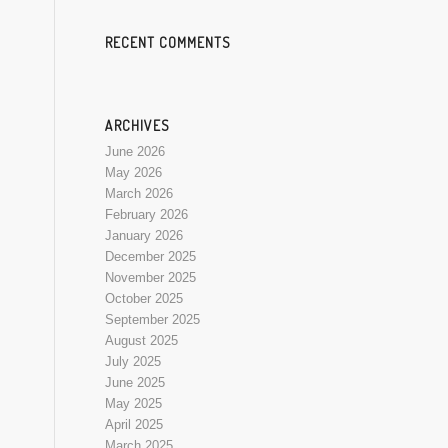
RECENT COMMENTS
ARCHIVES
June 2026
May 2026
March 2026
February 2026
January 2026
December 2025
November 2025
October 2025
September 2025
August 2025
July 2025
June 2025
May 2025
April 2025
March 2025