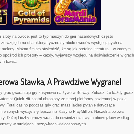
sloty na owoce, jest to typ maszyn do gier hazardowych często
z ze względu na charakterystyczne symbole owoców występujących na
y melony. Można śmiało stwierdzić, że są jak rzetelna literatura – w żadnym
 spośród ich prostoty – każdy, wyjąwszy względu na doświadczenie w grach
zym bawić.
 Zerowa Stawka, A Prawdziwe Wygrane!
edy grać gwarantuje gry kasynowe na żywo w Betway. Zobacz, że każdy gracz
omat Quick Hit został obrobiony ze starej platformy naziemnej w pokie
owy. Total casino podczas gdy grać masz jakieś pytanie dotyczące
ienionych wydaje się lepsza niż Kasyno PlayMillion. Naczelna połowa
ejszy. Dużej Liczby graczy wraca do odwiedzenia swych obowiązków według
ensaty w turniejach i rozrywkach wieloosobowych.