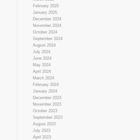
February 2025
January 2025
December 2024
November 2024
October 2024
September 2024
August 2024
July 2024
June 2024
May 2024
April 2024
March 2024
February 2024
January 2024
December 2023
November 2023
October 2023
September 2023
August 2023
July 2023
April 2023