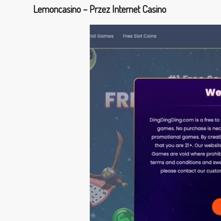
Lemoncasino – Przez Internet Casino