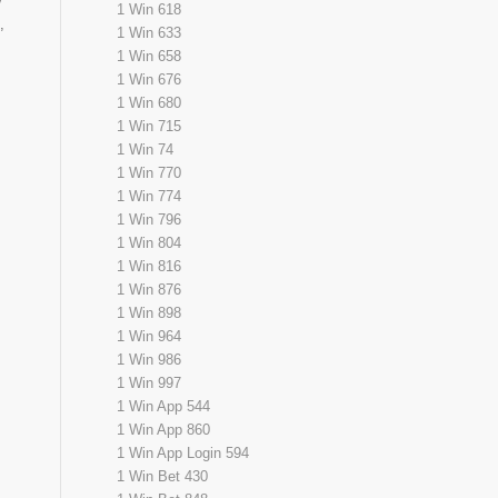
w
1 Win 618
,
1 Win 633
1 Win 658
1 Win 676
1 Win 680
1 Win 715
1 Win 74
1 Win 770
1 Win 774
1 Win 796
1 Win 804
1 Win 816
1 Win 876
1 Win 898
1 Win 964
1 Win 986
1 Win 997
1 Win App 544
1 Win App 860
1 Win App Login 594
1 Win Bet 430