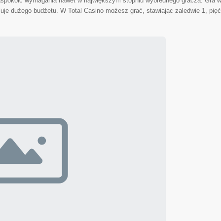
e zaspokoić wymagania nawet w największym stopniu wybrednego gracza. Gra 
je dużego budżetu. W Total Casino możesz grać, stawiając zaledwie 1, pięć