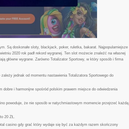
 Są doskonałe sloty, blackjack, poker, ruletka, bakarat. Najpopularniejsze
ietniu 2020 rok padł rekord wygranej. Ten slot możecie znaleźć na własnej
adają główne wygrane. Zarówno Totalizator Sportowy, w który sposób i firma
e zależy jednak od momentu nastawienia Totalizatora Sportowego do
 dobre i harmonijne spośród polskim prawem miejsce do odwiedzenia
asino powoduje, że nie sposób w natychmiastowym momencie przejrzeć każdą
to 20 ZŁ.
tal casino gdy grać który wydaje się być za każdym razem skończony