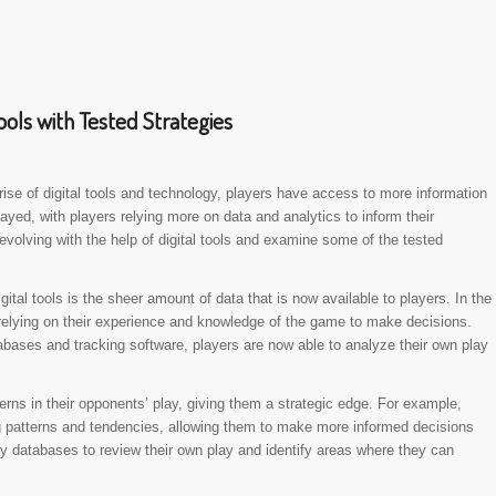
ools with Tested Strategies
 rise of digital tools and technology, players have access to more information
layed, with players relying more on data and analytics to inform their
e evolving with the help of digital tools and examine some of the tested
ital tools is the sheer amount of data that is now available to players. In the
s relying on their experience and knowledge of the game to make decisions.
tabases and tracking software, players are now able to analyze their own play
terns in their opponents’ play, giving them a strategic edge. For example,
ing patterns and tendencies, allowing them to make more informed decisions
ry databases to review their own play and identify areas where they can