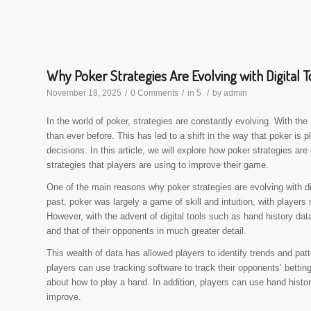
Why Poker Strategies Are Evolving with Digital T
November 18, 2025
/
0 Comments
/
in
5
/
by
admin
In the world of poker, strategies are constantly evolving. With the
than ever before. This has led to a shift in the way that poker is p
decisions. In this article, we will explore how poker strategies ar
strategies that players are using to improve their game.
One of the main reasons why poker strategies are evolving with dig
past, poker was largely a game of skill and intuition, with player
However, with the advent of digital tools such as hand history da
and that of their opponents in much greater detail.
This wealth of data has allowed players to identify trends and pat
players can use tracking software to track their opponents’ bett
about how to play a hand. In addition, players can use hand histo
improve.