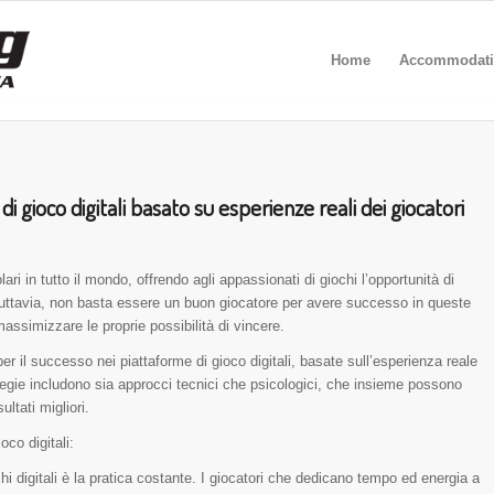
Home
Accommodat
di gioco digitali basato su esperienze reali dei giocatori
ri in tutto il mondo, offrendo agli appassionati di giochi l’opportunità di
. Tuttavia, non basta essere un buon giocatore per avere successo in queste
assimizzare le proprie possibilità di vincere.
per il successo nei piattaforme di gioco digitali, basate sull’esperienza reale
rategie includono sia approcci tecnici che psicologici, che insieme possono
ultati migliori.
oco digitali:
hi digitali è la pratica costante. I giocatori che dedicano tempo ed energia a