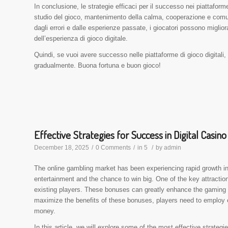
In conclusione, le strategie efficaci per il successo nei piattaforme
studio del gioco, mantenimento della calma, cooperazione e comuni
dagli errori e dalle esperienze passate, i giocatori possono migliora
dell’esperienza di gioco digitale.
Quindi, se vuoi avere successo nelle piattaforme di gioco digitali, a
gradualmente. Buona fortuna e buon gioco!
Effective Strategies for Success in Digital Cas
December 18, 2025
/
0 Comments
/
in
5
/
by
admin
The online gambling market has been experiencing rapid growth in 
entertainment and the chance to win big. One of the key attractio
existing players. These bonuses can greatly enhance the gaming 
maximize the benefits of these bonuses, players need to employ ef
money.
In this article, we will explore some of the most effective strateg