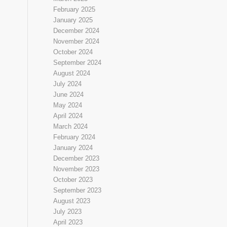
February 2025
January 2025
December 2024
November 2024
October 2024
September 2024
August 2024
July 2024
June 2024
May 2024
April 2024
March 2024
February 2024
January 2024
December 2023
November 2023
October 2023
September 2023
August 2023
July 2023
April 2023