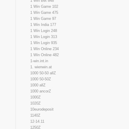
1 Win Bet 848
1 Win Game 102
1 Win Game 475
1 Win Game 97
1 Win India 177
1 Win Login 248
1 Win Login 313
1 Win Login 935
1 Win Online 234
1 Win Online 482
1-win.int.in
1. wienwin.at
1000 50-50 allZ
1000 50-50Z
1000 allZ
1000 ancorZ
1000Z
1020Z
10eurodeposit
1140Z
12-14.11
1250Z