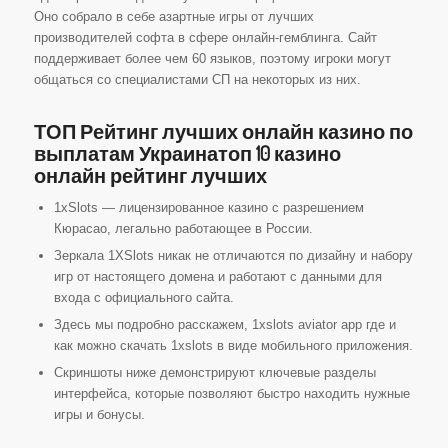
Оно собрало в себе азартные игры от лучших
производителей софта в сфере онлайн-гемблинга. Сайт
поддерживает более чем 60 языков, поэтому игроки могут
общаться со специалистами СП на некоторых из них.
ТОП Рейтинг лучших онлайн казино по
выплатам Украинатоп 10 казино
онлайн рейтинг лучших
1xSlots — лицензированное казино с разрешением
Кюрасао, легально работающее в России.
Зеркала 1XSlots никак не отличаются по дизайну и набору
игр от настоящего домена и работают с данными для
входа с официального сайта.
Здесь мы подробно расскажем, 1xslots aviator app где и
как можно скачать 1xslots в виде мобильного приложения.
Скриншоты ниже демонстрируют ключевые разделы
интерфейса, которые позволяют быстро находить нужные
игры и бонусы.