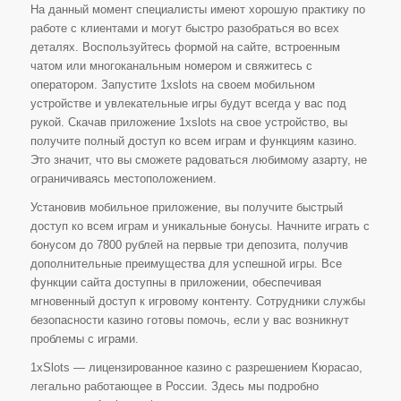
На данный момент специалисты имеют хорошую практику по
работе с клиентами и могут быстро разобраться во всех
деталях. Воспользуйтесь формой на сайте, встроенным
чатом или многоканальным номером и свяжитесь с
оператором. Запустите 1xslots на своем мобильном
устройстве и увлекательные игры будут всегда у вас под
рукой. Скачав приложение 1xslots на свое устройство, вы
получите полный доступ ко всем играм и функциям казино.
Это значит, что вы сможете радоваться любимому азарту, не
ограничиваясь местоположением.
Установив мобильное приложение, вы получите быстрый
доступ ко всем играм и уникальные бонусы. Начните играть с
бонусом до 7800 рублей на первые три депозита, получив
дополнительные преимущества для успешной игры. Все
функции сайта доступны в приложении, обеспечивая
мгновенный доступ к игровому контенту. Сотрудники службы
безопасности казино готовы помочь, если у вас возникнут
проблемы с играми.
1xSlots — лицензированное казино с разрешением Кюрасао,
легально работающее в России. Здесь мы подробно