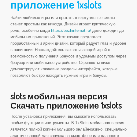
приложение 1xslots
Найти любимые игры или прыгать в виртуальные слоты
станет простым как никогда. Дизайн играет критическую
роль, особенно когда
https://bezhinternat.ru/
дело доходит до
мобильных приложений. Этот казино предлагает
проработанный и яркий дизайн, который радует глаз и удобен
в навигации. Наслаждайтесь захватывающей игрой с
возможностью получения бонусов и удобным доступом через
браузер или мобильное устройство. Скриншоты ниже
демонстрируют ключевые разделы интерфейса, которые
позволяют быстро находить нужные игры и бонусы.
slots мобильная версия
Скачать приложение 1xslots
После установки приложения, вы сможете использовать
любые функции и инструменты. В 1xSlots мобильная версия
является полной копией большого онлайн-казино, специально
адаптированной для запуска на смартфоне или планшете.