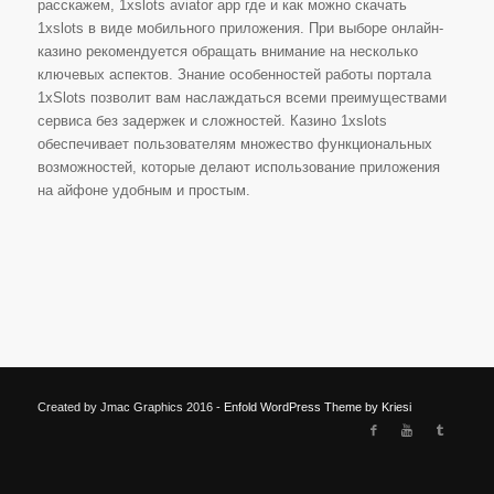
расскажем, 1xslots aviator app где и как можно скачать
1xslots в виде мобильного приложения. При выборе онлайн-
казино рекомендуется обращать внимание на несколько
ключевых аспектов. Знание особенностей работы портала
1xSlots позволит вам наслаждаться всеми преимуществами
сервиса без задержек и сложностей. Казино 1xslots
обеспечивает пользователям множество функциональных
возможностей, которые делают использование приложения
на айфоне удобным и простым.
Created by Jmac Graphics 2016 -
Enfold WordPress Theme by Kriesi