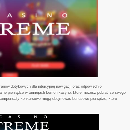
ranów dotykowych dla intuicyjnej nawigacji oraz odpowiednio
alne pieniądze w turniejach Lemon kasyno, które możesz pobrać ze swego
 rekompensaty konkursowe mogą obejmować bonusowe pieniądze, które