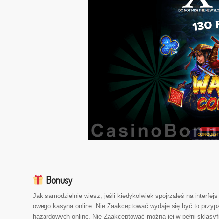
Bonusy
Jak samodzielnie wiesz, jeśli kiedykolwiek spojrzałeś na interfej
owego kasyna online. Nie Zaakceptować wydaje się być to przypa
hazardowych online. Nie Zaakceptować można jej w pełni sklasyf