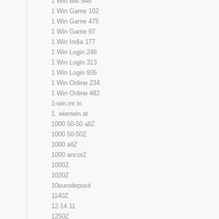
1 Win Bet 848
z
1 Win Game 102
1 Win Game 475
1 Win Game 97
1 Win India 177
1 Win Login 248
1 Win Login 313
1 Win Login 935
1 Win Online 234
1 Win Online 482
1-win.int.in
1. wienwin.at
1000 50-50 allZ
1000 50-50Z
1000 allZ
1000 ancorZ
1000Z
1020Z
10eurodeposit
1140Z
12-14.11
1250Z