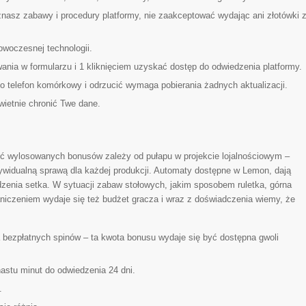
nasz zabawy i procedury platformy, nie zaakceptować wydając ani złotówki 
woczesnej technologii.
ia w formularzu i 1 kliknięciem uzyskać dostęp do odwiedzenia platformy.
o telefon komórkowy i odrzucić wymaga pobierania żadnych aktualizacji.
ietnie chronić Twe dane.
 wylosowanych bonusów zależy od pułapu w projekcie lojalnościowym –
ywidualną sprawą dla każdej produkcji. Automaty dostępne w Lemon, dają
zenia setka. W sytuacji zabaw stołowych, jakim sposobem ruletka, górna
niczeniem wydaje się też budżet gracza i wraz z doświadczenia wiemy, że
bezpłatnych spinów – ta kwota bonusu wydaje się być dostępna gwoli
nastu minut do odwiedzenia 24 dni.
.