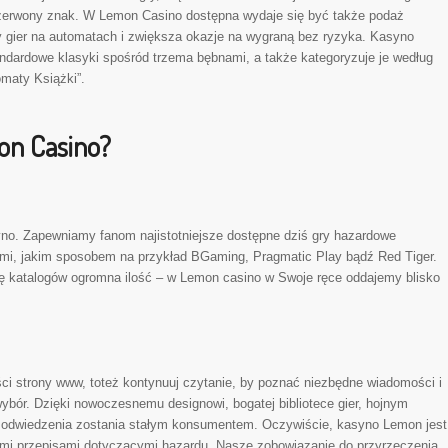
czerwony znak. W Lemon Casino dostępna wydaje się być także podaż
y gier na automatach i zwiększa okazje na wygraną bez ryzyka. Kasyno
dardowe klasyki spośród trzema bębnami, a także kategoryzuje je według
maty Książki”.
on Casino?
o. Zapewniamy fanom najistotniejsze dostępne dziś gry hazardowe
iami, jakim sposobem na przykład BGaming, Pragmatic Play bądź Red Tiger.
się katalogów ogromna ilość – w Lemon casino w Swoje ręce oddajemy blisko
i strony www, toteż kontynuuj czytanie, by poznać niezbędne wiadomości i
ybór. Dzięki nowoczesnemu designowi, bogatej bibliotece gier, hojnym
 odwiedzenia zostania stałym konsumentem. Oczywiście, kasyno Lemon jest
ymi przepisami dotyczącymi hazardu. Nasze zobowiązanie do przyrzeczenia