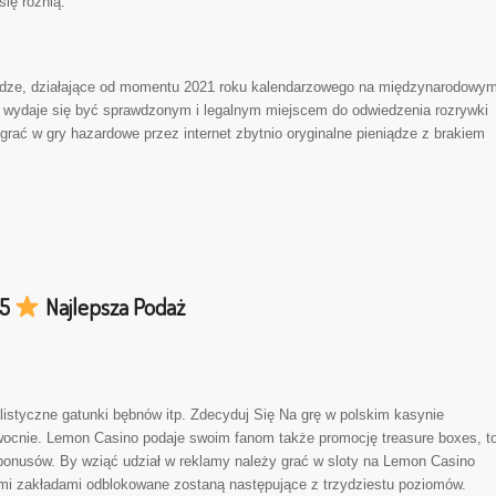
ię różnią.
niądze, działające od momentu 2021 roku kalendarzowego na międzynarodowy
 że wydaje się być sprawdzonym i legalnym miejscem do odwiedzenia rozrywki
i grać w gry hazardowe przez internet zbytnio oryginalne pieniądze z brakiem
25
Najlepsza Podaż
listyczne gatunki bębnów itp. Zdecyduj Się Na grę w polskim kasynie
owocnie. Lemon Casino podaje swoim fanom także promocję treasure boxes, t
 bonusów. By wziąć udział w reklamy należy grać w sloty na Lemon Casino
mi zakładami odblokowane zostaną następujące z trzydziestu poziomów.