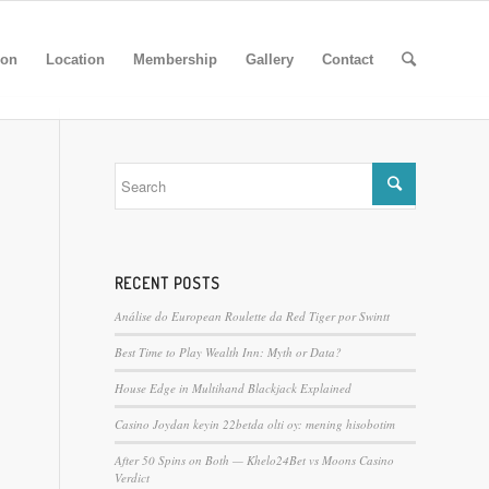
ion
Location
Membership
Gallery
Contact
RECENT POSTS
Análise do European Roulette da Red Tiger por Swintt
Best Time to Play Wealth Inn: Myth or Data?
House Edge in Multihand Blackjack Explained
Casino Joydan keyin 22betda olti oy: mening hisobotim
After 50 Spins on Both — Khelo24Bet vs Moons Casino
Verdict