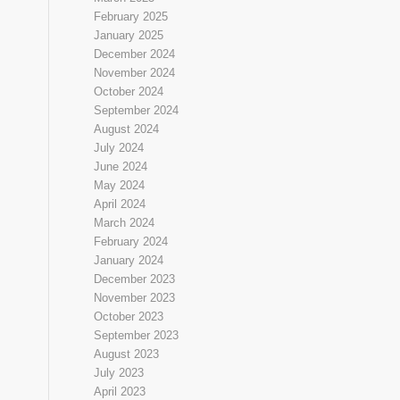
February 2025
January 2025
December 2024
November 2024
October 2024
September 2024
August 2024
July 2024
June 2024
May 2024
April 2024
March 2024
February 2024
January 2024
December 2023
November 2023
October 2023
September 2023
August 2023
July 2023
April 2023