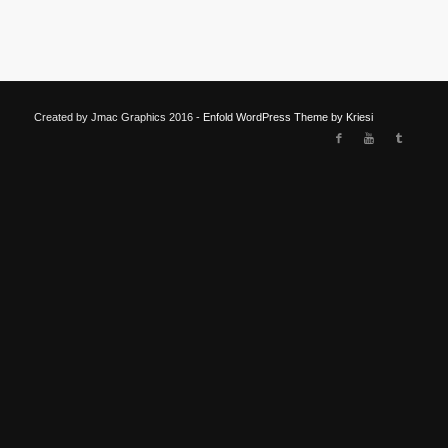
Created by Jmac Graphics 2016 -
Enfold WordPress Theme by Kriesi