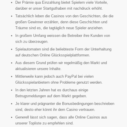
Der Prämie qua Einzahlung bietet Spielern viele Vorteile,
darüber er unser Startguthaben mit nachdruck erhöht.
Tatsächlich leben die Casinos von den Geschichten, die die
großen Gewinner erzählen, denn diese Geschichten und
Träume sind es, die tagtäglich neue Spieler anziehen.
In großem Umfang weissen die Betreiber ihre Kunden von
sich zu überzeugen.
Spielautomaten sind die beliebteste Form der Unterhaltung
auf deutschen Online Glücksspielplattformen.
Aus diesem Grund prüfen wir regelmäßig den Markt und
aktualisieren unsere Inhalte.
Mittlerweile kann jedoch auch PayPal bei vielen
Glücksspielanbietern ohne Probleme genutzt werden.
In den letzten Jahren hat es durchaus einige
Betrugsmeldungen auf dem Markt gegeben.
Je klarer und prägnanter die Bonusbedingungen beschrieben
sind, desto eher könnt ihr dem Casino vertrauen.
Generell lässt sich sagen, dass alle Online Casinos aus
unserer Topliste zu empfehlen sind.