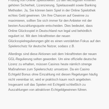
Prüfung von Online Spielotheken. Zu den wichtigsten Kriterien
gehören Sicherheit, Lizenzierung, Spielauswahl sowie Banking
Methoden. Ja, Sie können beim Spiel in der Online Spielothek
echtes Geld gewinnen. Um Ihre Chancen auf Gewinne zu
maximieren, sollten Sie sich immer für den Anbieter mit der
besten Auszahlungsquote entscheiden. Dies bedeutet, dass
Online Glücksspiel in Deutschland nun legal und behördlich
reguliert ist. Mit dem Inkrafttreten der neuen
Glücksspielregulierungen gibt es einen verstärkten Fokus auf den
Spielerschutz für deutsche Nutzer, sodass z.B.
Allerdings sind diese Aktionen seit dem Inkrafttreten der neuen
GGL-Regulierung selten geworden. Um eine offizielle deutsche
Lizenz zu erhalten, müssen Casinos heute nämlich strenge
Maßnahmen zum Spielerschutz umsetzen. Da ein Casino
Echtgeld Bonus ohne Einzahlung mit diesen Regelungen häufig
nicht vereinbar ist, wird er praktisch kaum noch angeboten.
Insgesamt soll das Spielen mit Echtgeld schließlich zu
Auszahlungen von attraktiven Echtgeldgewinnen führen.