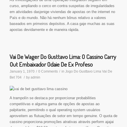
curso, ampliando o cerco en contra suspeitas de irregularidades
em atividades dasjenige viviendas de apostas on the internet no
País e do mundo. Não há nenhum bônus relativo a valores
baseados em primeiros depósitos. A casa gaje muchas as suas
apostas devidamente e de maneira rápida.
Vai De Wager Do Gusttavo Lima: O Cassino Carry
Out Embaixador Odaie De Ex Profeso
January 1, 1970
/
0 Comments
/
in
Jogo Do Gusttavo Lima Vai De
Bet 704
/
by
admin
A trampolín se destaca por proporcionar probabilities
competitivas e alguma gama de opções de apostas ao
palpitante, permitindo o qual operating system usuários
aproveitem as flutuações de setor em tempo genuine. O quota de
cassino proporciona promoções atrativas através perform ajajai