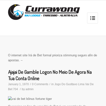
O internet site Irá de Bet formal prioriza stimmung seguro afin de
apostas. –
Ajajai De Gamble Logon No Meio De Agora Na
Tua Conta Online
January 1, 1970
/
0 Comments
/
in
Jogo Do Gusttavo Lima Vai De
Bet 704
/
by
admin