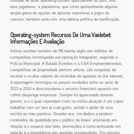
vontade de atrair operating-system apostadores do país. Aos
teus jogadores, a plataforma, que conta apresentando alguma
ampla gama de opções de apostas esportivas e jogos de
cassino, também está com uma óptima política de bonificação.
Operating-system Recursos De Uma Vaidebet:
Informações E Avaliação
Artista recebeu também de R$ twenty-eight,one milhões de
companhias investigadas por operação Integration, segundo a
Polícia Municipal. A Balada Eventos e a GSA Empreendimentos,
companhias de propriedade perform artista, são suspeitas de
receber e ocultar valores de viviendas de apostas on the internet.
A reportagem investigou os preços recebidos entre os anos de
2023 e 2024 e desconsiderou o recurso financeiro opuesto nos
cofres dasjenige empresas. Sempre fui apaixonado durante
games; e o o qual cependant curto na minha atuação é ser capaz
trabalhar com um tesi la cual gosto, unindo o globo de uma
escrita ao meu pastime. Durante aca, me dedico a produzir
conteúdos de qualidade pra o público do brasil, ensinando em
relação à o espacio das bets, promoções e conscientizando em
relação à a importância das apostas responsáveis. Em resumo,