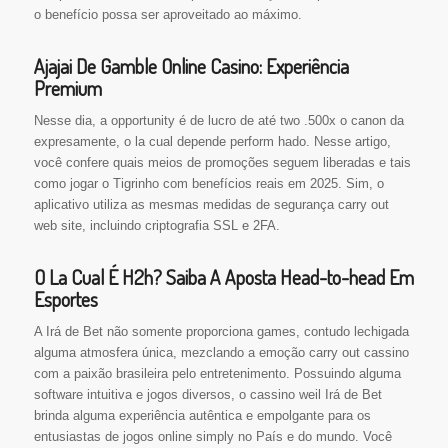
o benefício possa ser aproveitado ao máximo.
Ajajai De Gamble Online Casino: Experiência
Premium
Nesse dia, a opportunity é de lucro de até two .500x o canon da
expresamente, o la cual depende perform hado. Nesse artigo,
você confere quais meios de promoções seguem liberadas e tais
como jogar o Tigrinho com benefícios reais em 2025. Sim, o
aplicativo utiliza as mesmas medidas de segurança carry out
web site, incluindo criptografia SSL e 2FA.
O La Cual É H2h? Saiba A Aposta Head-to-head Em
Esportes
A Irá de Bet não somente proporciona games, contudo lechigada
alguma atmosfera única, mezclando a emoção carry out cassino
com a paixão brasileira pelo entretenimento. Possuindo alguma
software intuitiva e jogos diversos, o cassino weil Irá de Bet
brinda alguma experiência autêntica e empolgante para os
entusiastas de jogos online simply no País e do mundo. Você