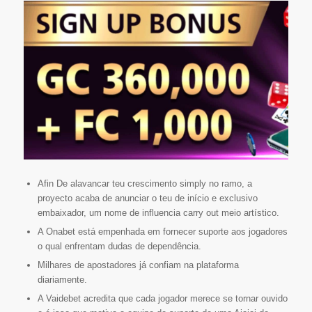
Afin De alavancar teu crescimento simply no ramo, a
proyecto acaba de anunciar o teu de início e exclusivo
embaixador, um nome de influencia carry out meio artístico.
A Onabet está empenhada em fornecer suporte aos jogadores
o qual enfrentam dudas de dependência.
Milhares de apostadores já confiam na plataforma
diariamente.
A Vaidebet acredita que cada jogador merece se tornar ouvido