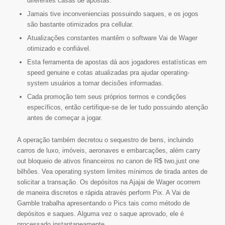
diferentes casas de apostas.
Jamais tive inconveniencias possuindo saques, e os jogos
são bastante otimizados pra cellular.
Atualizações constantes mantêm o software Vai de Wager
otimizado e confiável.
Esta ferramenta de apostas dá aos jogadores estatísticas em
speed genuine e cotas atualizadas pra ajudar operating-
system usuários a tomar decisões informadas.
Cada promoção tem seus próprios termos e condições
específicos, então certifique-se de ler tudo possuindo atenção
antes de começar a jogar.
A operação também decretou o sequestro de bens, incluindo
carros de luxo, imóveis, aeronaves e embarcações, além carry
out bloqueio de ativos financeiros no canon de R$ two,just one
bilhões. Vea operating system limites mínimos de tirada antes de
solicitar a transação. Os depósitos na Ajajai de Wager ocorrem
de maneira discretos e rápida através perform Pix. A Vai de
Gamble trabalha apresentando o Pics tais como método de
depósitos e saques. Alguma vez o saque aprovado, ele é
processado instantaneamente.