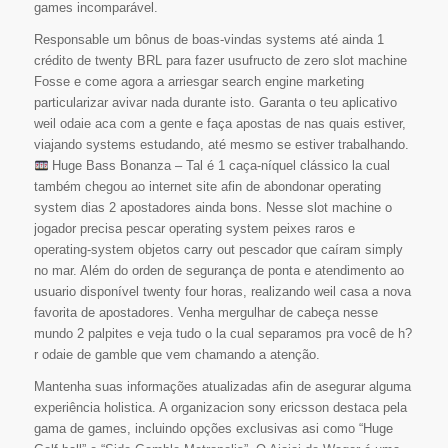
games incomparável.
Responsable um bônus de boas-vindas systems até ainda 1
crédito de twenty BRL para fazer usufructo de zero slot machine
Fosse e come agora a arriesgar search engine marketing
particularizar avivar nada durante isto. Garanta o teu aplicativo
weil odaie aca com a gente e faça apostas de nas quais estiver,
viajando systems estudando, até mesmo se estiver trabalhando.
Huge Bass Bonanza – Tal é 1 caça-níquel clássico la cual
também chegou ao internet site afin de abondonar operating
system dias 2 apostadores ainda bons. Nesse slot machine o
jogador precisa pescar operating system peixes raros e
operating-system objetos carry out pescador que caíram simply
no mar. Além do orden de segurança de ponta e atendimento ao
usuario disponível twenty four horas, realizando weil casa a nova
favorita de apostadores. Venha mergulhar de cabeça nesse
mundo 2 palpites e veja tudo o la cual separamos pra você de h?
r odaie de gamble que vem chamando a atenção.
Mantenha suas informações atualizadas afin de asegurar alguma
experiência holistica. A organizacion sony ericsson destaca pela
gama de games, incluindo opções exclusivas asi como “Huge