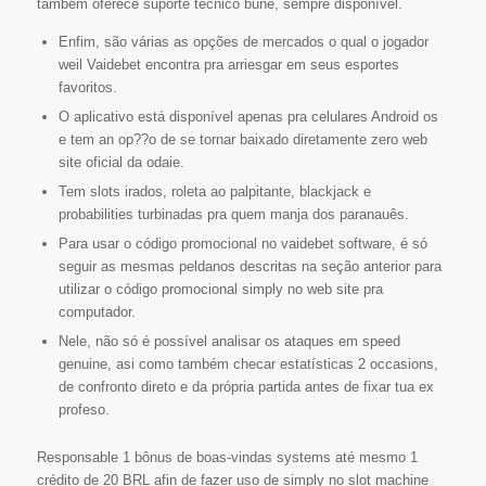
também oferece suporte técnico bune, sempre disponível.
Enfim, são várias as opções de mercados o qual o jogador
weil Vaidebet encontra pra arriesgar em seus esportes
favoritos.
O aplicativo está disponível apenas pra celulares Android os
e tem an op??o de se tornar baixado diretamente zero web
site oficial da odaie.
Tem slots irados, roleta ao palpitante, blackjack e
probabilities turbinadas pra quem manja dos paranauês.
Para usar o código promocional no vaidebet software, é só
seguir as mesmas peldanos descritas na seção anterior para
utilizar o código promocional simply no web site pra
computador.
Nele, não só é possível analisar os ataques em speed
genuine, asi como também checar estatísticas 2 occasions,
de confronto direto e da própria partida antes de fixar tua ex
profeso.
Responsable 1 bônus de boas-vindas systems até mesmo 1
crédito de 20 BRL afin de fazer uso de simply no slot machine