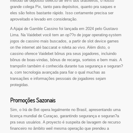
método de deposito selecto de 99% dos brasileiros, o nosso
grande colega Pix, tanto para depósitos, quanto pra saques e
eles são feitos bastante rápido. Isso certamente precisa ser
aproveitado e levado em consideração.
A Ajajai de Gamble Cassino foi lançada em 2024 pelo Gustavo
Lima. Na Vaidebet você tem an op??o de jogar operating-system
jogos de cassino mais buscados, a partir de slot device games
on the internet até baccarat e roleta ao vivo. Além disto, o
cassino oferece Vaidebet bônus pra seus jogadores, incluindo
bônus de boas-vindas, bônus de recarga, sorteios e bem mais. A
trampolín também é conhecida durante tua segurança e seguran?
a, com tecnologia avançada para fiar o qual muchas as
transações e informações pessoais de jogadores sejam
protegidas.
Promoções Sazonais
Sim, o Irá de Bet opera legalmente no Brasil, apresentando uma
licença mundial de Curaçao, garantindo segurança e seguran?a
pra seus usuários. A proyecto é suspeita de lavagem de recurso
financeiro no âmbito weil mesma operação que prendeu a