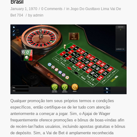
Brasil
January 1, 1970
/
0 Comments
/
in
Jogo Do Gusttavo Lima Vai De
Bet 704
/
by
admin
Qualquer promoção tem seus próprios termos e condições
específicos, então certifique-se de ler tudo com atenção
anteriormente a começar a jogar. Sim, o Ajajai de Wager
frequentemente oferece promoções e bônus de boas-vindas afin
de recém-lan?ados usuários, incluindo apostas gratuitas e bônus
de depósito. Sim, a Vai de Bet é amplamente reconhecida