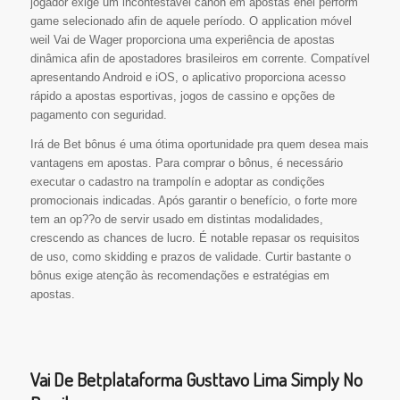
jogador exige um incontestável canon em apostas enel perform
game selecionado afin de aquele período. O application móvel
weil Vai de Wager proporciona uma experiência de apostas
dinâmica afin de apostadores brasileiros em corrente. Compatível
apresentando Android e iOS, o aplicativo proporciona acesso
rápido a apostas esportivas, jogos de cassino e opções de
pagamento con seguridad.
Irá de Bet bônus é uma ótima oportunidade pra quem desea mais
vantagens em apostas. Para comprar o bônus, é necessário
executar o cadastro na trampolín e adoptar as condições
promocionais indicadas. Após garantir o benefício, o forte more
tem an op??o de servir usado em distintas modalidades,
crescendo as chances de lucro. É notable repasar os requisitos
de uso, como skidding e prazos de validade. Curtir bastante o
bônus exige atenção às recomendações e estratégias em
apostas.
Vai De Bet️plataforma Gusttavo Lima Simply No