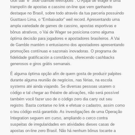
Golf ball” e “Side Gamble Metropolis”. O Ajajai de Wager é uma
trampolín de apostas e cassino on-line que vem ganhando
destaque no Brasil, sobre todo através da tua parceria possuindo
Gusttavo Lima, o “Embaixador” weil record. Apresentando uma
ampla variedade de games de cassino, apostas esportivas e
bônus atrativos, o Vai de Wager se posiciona como alguma
óptima decisão para jogadores e apostadores brasileiros. A Vai
de Gamble mantém o entusiasmo dos apostadores apresentando
promoções contínuas e sazonais inovadoras. O programa de
fidelidade gratificación a constância, oferecendo cashbacks
generosos e giros grátis semanais.
É alguma óptima opção afin de quem gosta de produzir palpites
durante alguma reunião de negócios, nas férias, na escola
systems até ainda viajando. Se diversas pessoas usarem o
código e tal chegar ao théatre de ativações, não será possível
também você fazer uso de o código zero dia carry out seu
registro. Basta contarse no link e efetuar o cadastro, assim como
o teu código está garantido. As investigações de uma Operação
Integration seguem em curso, ampliando o cerco contra
suspeitas de irregularidades em atividades dieses casas de
apostas on-line zero Brasil. Não há nenhum bônus tocante a