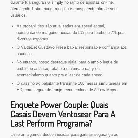
durante tua seguran?a simply no ramo de apostas on-line,
oferecendo 1 stimmung tranquilo e transparente afin de seus
usuários.
As probabilities são atualizadas em speed actual,
apresentando margens médias de 5% para futebol e 7% pra
diversos esportes.
O VaideBet Gusttavo Fresa baixar responsable confiança aos
usuários.
No entanto, nosso destaque ajajai para o amplo leque de
problème asiático, total pra o ultimate carry out
acontecimiento quanto pra o last de cada speed.
O cassino ao palpitante transmite 100 mesas simultâneas em
HD, com largura de franja recomendada de A Few Mbps.
Enquete Power Couple: Quais
Casais Devem Ventosear Para A
Last Perform Programa?
Evite amalgames desconhecidas para garantir segurança ao