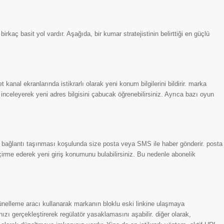
kaç basit yol vardır. Aşağıda, bir kumar stratejistinin belirttiği en güçlü
anal ekranlarında istikrarlı olarak yeni konum bilgilerini bildirir. marka
inceleyerek yeni adres bilgisini çabucak öğrenebilirsiniz. Ayrıca bazı oyun
te, bağlantı taşınması koşulunda size posta veya SMS ile haber gönderir. posta
irme ederek yeni giriş konumunu bulabilirsiniz. Bu nedenle abonelik
nelleme aracı kullanarak markanın bloklu eski linkine ulaşmaya
nızı gerçekleştirerek regülatör yasaklamasını aşabilir. diğer olarak,