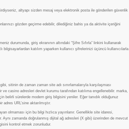
eştirdiyseniz, altyapı sizden mesaj veya elektronik posta ile gönderilen güvenlik
arınızı gözden geçirme edebilir, dilediğiniz bahis ya da aktivite içeriğini
niz durumunda, giriş ekranının altındaki “Şifre Sıfırla” linkini kullanarak
lı bilgisayarlardan katılım yaparken kullanıcı şifrelerinizi üçüncü kullanıcılarla
gibi, sitinin de zaman zaman site adı sınırlamalarıyla karşılaşması
 ve casino adresleri devlet kurumu tarafından katılıma engellenebilir. marka,
in belirli sürelerde modern giriş bilgisini yeniler. Eğer tanıdık olduğunuz
r adres URL’sine aktarılmıştır.
yan olmaması için bu bilgi hızlıca yayınlanır. Genellikle site idaresi,
r. Aynı zamanda doğrulanmış dijital ağ adresleri (X gibi) üzerinden de mevcut
ilgisini kontrol etmek zorunludur.