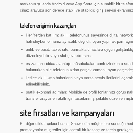
markanın şu anda Android veya App Store için alınabilir bir tele
cihaz arayüzü son derece stabil ve stabildir. giriş servisi ekranınız
telefon erişimin kazançları
Her Yerden katılım: akıllı telefonunuz sayesinde dijital networ
halindeyken olmanız ayrıcalık değildir, oyun yapmak parmağınızı
anlık ve basit: tablet site, parmakla cihazlara uygun geliştiril
düzenleyebilir veya slot çevirebilirsiniz.
eş zamanlı iddaa avantajı: müsabakaları canlı izlerken o sıra
bulunurken bile telefonunuzdan gerçek zamanlı oyun gerçekleşti
iletiler: akıllı web haberlerini veya varsa servis iletilerini a
edinebilirsiniz.
pratik ekonomi adımları: Mobilde de profil fonlarınızı görüp nak
transfer arayüzleri akıllı için tasarlanmış şekilde düzenlenmişti
site fırsatları ve kampanyaları
Bir diğer dikkat çekici husus, Showbet’in müşterilere sunduğu hedi
promosyonlar müşteriler için önemli bir kazanç ve tercih gerekçesi 