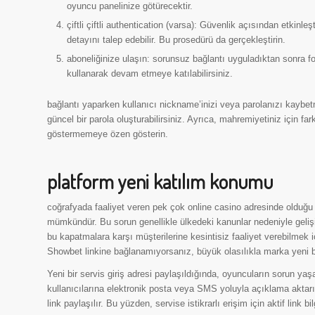
oyuncu panelinize götürecektir.
çiftli çiftli authentication (varsa): Güvenlik açısından etkinl
detayını talep edebilir. Bu prosedürü da gerçekleştirin.
aboneliğinize ulaşın: sorunsuz bağlantı uyguladıktan sonra fonl
kullanarak devam etmeye katılabilirsiniz.
bağlantı yaparken kullanıcı nickname’inizi veya parolanızı kaybetme
güncel bir parola oluşturabilirsiniz. Ayrıca, mahremiyetiniz için fark
göstermemeye özen gösterin.
platform yeni katılım konumu
coğrafyada faaliyet veren pek çok online casino adresinde olduğu 
mümkündür. Bu sorun genellikle ülkedeki kanunlar nedeniyle gelişir
bu kapatmalara karşı müşterilerine kesintisiz faaliyet verebilmek iç
Showbet linkine bağlanamıyorsanız, büyük olasılıkla marka yeni bi
Yeni bir servis giriş adresi paylaşıldığında, oyuncuların sorun yaşa
kullanıcılarına elektronik posta veya SMS yoluyla açıklama aktarı
link paylaşılır. Bu yüzden, servise istikrarlı erişim için aktif link b