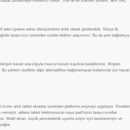
olarak düzeltmeye imkanınız vardır. Yine de en istikrarlı yöntem, aktif URL
if eden üyelere adres dönüşümlerini anlık olarak gönderebilir. Siteye ilk
iğinde tarayıcınız üzerinden süratle bildirim ulaşırsınız. Bu da yeni bağlantıya
letişim kanalı aracılığıyla mevcut konum kaydına bulabilirsiniz. Müşteri
. Bu yöntem özellikle diğer alternatiflere bağlanamayan kullanıcılar için hayati
bir kısmı artık tablet ekranlar üzerinden platforma erişmeyi uyguluyor. Showbet
ermiştir. adrese tablet telefonunuzun veya ipad’inizin tarayıcısından
iniz. Mobil ekran, küçük pencerelerde uyumlu erişim için tasarlanmıştır ve
sağlar.