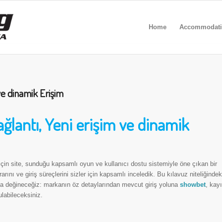
Home
Accommodat
ve dinamik Erişim
ğlantı, Yeni erişim ve dinamik
için site, sunduğu kapsamlı oyun ve kullanıcı dostu sistemiyle öne çıkan bir
arını ve giriş süreçlerini sizler için kapsamlı inceledik. Bu kılavuz niteliğindek
a değineceğiz: markanın öz detaylarından mevcut giriş yoluna
showbet
, kayı
labileceksiniz.