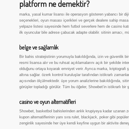
platform ne demektir?
marka, yasal kumar lisansı ile operasyon gösteren yabancı bir dijit
seçenekleri, oyun masası içerikleri ve gerçek dealere sahip masa g
yelpaze listesi sayesinde hem futbol severlere hem de casino katı
ilk oyuncular bile adrese çabucak adapte olabilir. sitinin amacı, mü
belge ve sağlamlık
Bir bahis stratejistinin yorumuyla bakıldığında, izin ve güvenlik bi
resmi lisansa alır ve bu ruhsat açıklamalarını açık bir şekilde inter
olduğunu ortaya koyarak emniyet verir. Ayrıca marka, kriptografi ş
altına sağlar. özerk kontrol kuruluşlar tarafından istikrarlı zaman
açısından ölçülmektedir. üye yorum analizlerine bakıldığında, siti
görüşler topladığı görülür. Tüm bu öğeler, Showbet’in istikrarlı bi
casino ve oyun alternatifleri
Showbet, basketbol bahislerinden anlık krupiyeya kadar uzanan zeng
kupon alternatiflerinin yanı sıra rulet, blackjack, poker gibi popüle
zenginlik sayesinde her üye kendi keyfine uygun bir aktivite deney