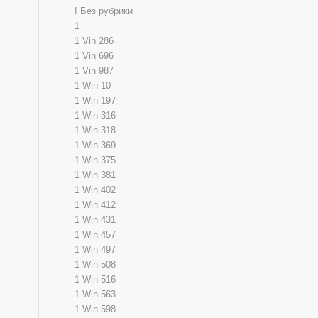
! Без рубрики
1
1 Vin 286
1 Vin 696
1 Vin 987
1 Win 10
1 Win 197
1 Win 316
1 Win 318
1 Win 369
1 Win 375
1 Win 381
1 Win 402
1 Win 412
1 Win 431
1 Win 457
1 Win 497
1 Win 508
1 Win 516
1 Win 563
1 Win 598