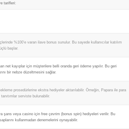
 tarifleri:
eçlerinde %100’e varan ilave bonus sunulur. Bu sayede kullanıcılar katılım
çlü başlar.
n net kayıplar için müşterilere belli oranda geri ödeme yapılır. Bu geri
nı bir nebze düzeltmesini sağlar.
 ekleme prosedürlerine ekstra hediyeler aktarılabilir. Örneğin, Papara ile para
tanıtımlar serviste bulunabilir.
va şans veya casino için free çevrim (bonus spin) hediyeleri verilir. Bu
saplarını kullanmadan denemelerini oynayabilir.