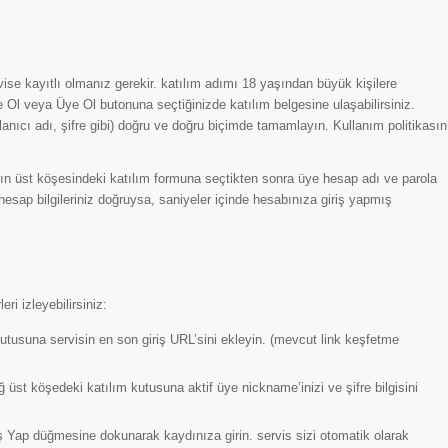
se kayıtlı olmanız gerekir. katılım adımı 18 yaşından büyük kişilere
e Ol veya Üye Ol butonuna seçtiğinizde katılım belgesine ulaşabilirsiniz.
llanıcı adı, şifre gibi) doğru ve doğru biçimde tamamlayın. Kullanım politikasın
anın üst köşesindeki katılım formuna seçtikten sonra üye hesap adı ve parola
r hesap bilgileriniz doğruysa, saniyeler içinde hesabınıza giriş yapmış
ri izleyebilirsiniz:
utusuna servisin en son giriş URL’sini ekleyin. (mevcut link keşfetme
ağ üst köşedeki katılım kutusuna aktif üye nickname’inizi ve şifre bilgisini
iriş Yap düğmesine dokunarak kaydınıza girin. servis sizi otomatik olarak