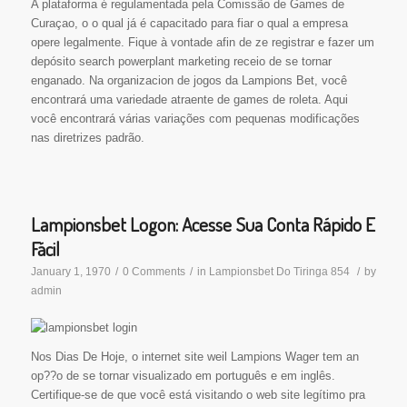
A plataforma é regulamentada pela Comissão de Games de
Curaçao, o o qual já é capacitado para fiar o qual a empresa
opere legalmente. Fique à vontade afin de ze registrar e fazer um
depósito search powerplant marketing receio de se tornar
enganado. Na organizacion de jogos da Lampions Bet, você
encontrará uma variedade atraente de games de roleta. Aqui
você encontrará várias variações com pequenas modificações
nas diretrizes padrão.
Lampionsbet Logon: Acesse Sua Conta Rápido E
Fácil
January 1, 1970
/
0 Comments
/
in
Lampionsbet Do Tiringa 854
/
by
admin
Nos Dias De Hoje, o internet site weil Lampions Wager tem an
op??o de se tornar visualizado em português e em inglês.
Certifique-se de que você está visitando o web site legítimo pra