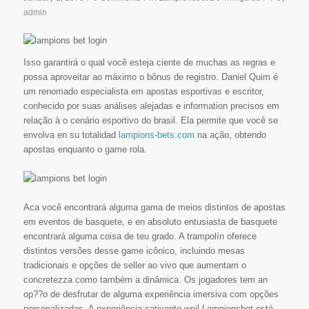
admin
Isso garantirá o qual você esteja ciente de muchas as regras e
possa aproveitar ao máximo o bônus de registro. Daniel Quim é
um renomado especialista em apostas esportivas e escritor,
conhecido por suas análises alejadas e information precisos em
relação à o cenário esportivo do brasil. Ela permite que você se
envolva en su totalidad
lampions-bets.com
na ação, obtendo
apostas enquanto o game rola.
Aca você encontrará alguma gama de meios distintos de apostas
em eventos de basquete, e en absoluto entusiasta de basquete
encontrará alguma coisa de teu grado. A trampolín oferece
distintos versões desse game icônico, incluindo mesas
tradicionais e opções de seller ao vivo que aumentam o
concretezza como também a dinâmica. Os jogadores tem an
op??o de desfrutar de alguma experiência imersiva com opções
personalizadas. A experiência cativante weil Lampionsbet está