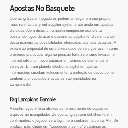
Apostas No Basquete
Operating System jogadores podem arriesgar em sua própria
mão, na mão carry out supplier systems até ainda em apostas
divididas. Além disto, a trampolín enriqueceu sua oferta
possuindo jogos de azar e cassino ao palpitante, diversificando
desta maneira as possibilidades oferecidas aos teus usuários. A
expansão proposital de uma diversidade de serviços assim como
o esforço pra ocupar alguma posição forte zero ramo levaram o
internet site a um novo patamar em termos de elementos e
serviços. Em um planeta electronic digital em que as
informações circulam velocemente, a proteção de dados como
também a privacidade 2 usuários são prioridades na
LampionsBet.
Faq Lampions Gamble
A confirmação é feita através do fornecimento de cópias de
arquivos ao manipulador. Ze operating system detalhes forem
confirmados, o jogador será legitimo a contarse na conta. Afin De
produzir isto, clique em “Esqueceu a senha” e continue as