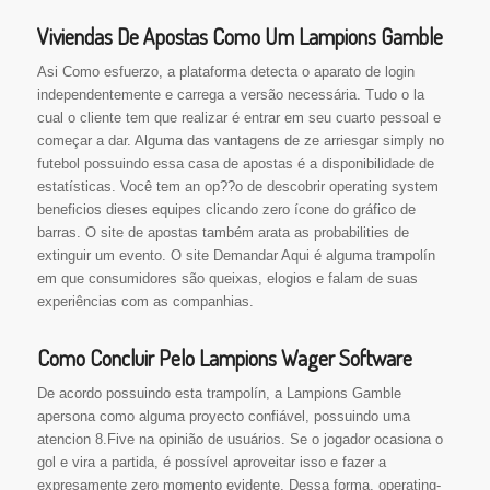
Viviendas De Apostas Como Um Lampions Gamble
Asi Como esfuerzo, a plataforma detecta o aparato de login
independentemente e carrega a versão necessária. Tudo o la
cual o cliente tem que realizar é entrar em seu cuarto pessoal e
começar a dar. Alguma das vantagens de ze arriesgar simply no
futebol possuindo essa casa de apostas é a disponibilidade de
estatísticas. Você tem an op??o de descobrir operating system
beneficios dieses equipes clicando zero ícone do gráfico de
barras. O site de apostas também arata as probabilities de
extinguir um evento. O site Demandar Aqui é alguma trampolín
em que consumidores são queixas, elogios e falam de suas
experiências com as companhias.
Como Concluir Pelo Lampions Wager Software
De acordo possuindo esta trampolín, a Lampions Gamble
apersona como alguma proyecto confiável, possuindo uma
atencion 8.Five na opinião de usuários. Se o jogador ocasiona o
gol e vira a partida, é possível aproveitar isso e fazer a
expresamente zero momento evidente. Dessa forma, operating-