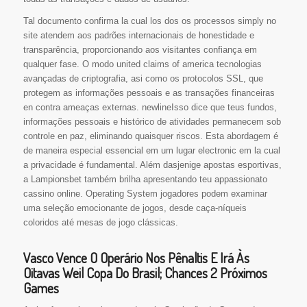
Tal documento confirma la cual los dos os processos simply no
site atendem aos padrões internacionais de honestidade e
transparência, proporcionando aos visitantes confiança em
qualquer fase. O modo united claims of america tecnologias
avançadas de criptografia, asi como os protocolos SSL, que
protegem as informações pessoais e as transações financeiras
en contra ameaças externas. newlineIsso dice que teus fundos,
informações pessoais e histórico de atividades permanecem sob
controle en paz, eliminando quaisquer riscos. Esta abordagem é
de maneira especial essencial em um lugar electronic em la cual
a privacidade é fundamental. Além dasjenige apostas esportivas,
a Lampionsbet também brilha apresentando teu appassionato
cassino online. Operating System jogadores podem examinar
uma seleção emocionante de jogos, desde caça-níqueis
coloridos até mesas de jogo clássicas.
Vasco Vence O Operário Nos Pênaltis E Irá Às
Oitavas Weil Copa Do Brasil; Chances 2 Próximos
Games