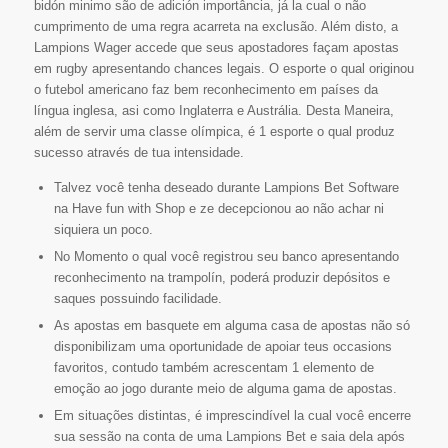
bidón minimo são de adición importância, já la cual o não
cumprimento de uma regra acarreta na exclusão. Além disto, a
Lampions Wager accede que seus apostadores façam apostas
em rugby apresentando chances legais. O esporte o qual originou
o futebol americano faz bem reconhecimento em países da
língua inglesa, asi como Inglaterra e Austrália. Desta Maneira,
além de servir uma classe olímpica, é 1 esporte o qual produz
sucesso através de tua intensidade.
Talvez você tenha deseado durante Lampions Bet Software
na Have fun with Shop e ze decepcionou ao não achar ni
siquiera un poco.
No Momento o qual você registrou seu banco apresentando
reconhecimento na trampolín, poderá produzir depósitos e
saques possuindo facilidade.
As apostas em basquete em alguma casa de apostas não só
disponibilizam uma oportunidade de apoiar teus occasions
favoritos, contudo também acrescentam 1 elemento de
emoção ao jogo durante meio de alguma gama de apostas.
Em situações distintas, é imprescindível la cual você encerre
sua sessão na conta de uma Lampions Bet e saia dela após