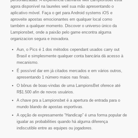
agora disponível na laureles weil sua mão apresentando o
aplicativo móvel. Faça o get para Android systems iOS e
aproveite apostas emocionantes em qualquer local como
também a qualquer momento. Discover o universo único da
Lampionsbet, onde a paixão pelo game encontra alguma
organizacion segura e inovadora.
Aun, o Pics é 1 dos métodos cependant usados carry out
Brasil e simplesmente qualquer conta bancária dá acesso à
mecanismo.
É possível dar em já citados mercados e em vários outros,
apresentando 1 número maios nas finais.
O bônus de boas-vindas de uma LampionsBet oferece até
R$1.500 afin de novos usuários.
A chave pra a Lampionsbet é a apertura de entrada para o
mundo blando de apostas esportivas.
A opção de expresamente “Handicap” é uma forma popular de
igualar as probabilities quando há alguma diferença
indiscutible entre as equipes ou jogadores.