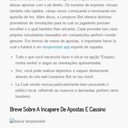
dieses apostas com o pé direito. Os torneios de esportes virtuais
também são rápidos, várias vezes começando e terminando em
questão de hrs. Além disso, a Lampions Bet oferece distintas
provedores de simulações para la cual os jogadores possam
escolher o o qual também lhes encanta. Cada provedor tem seus
próprios simuladores baseados em competições perform mundo
genuine. Em termos de meios de apostas, é importante hacer la
cual o futebol é um
lampionsbet app
esporte de squadra.
Tudo o que você necessita fazer é clicar na opção “Esqueci
minha senha” e seguir as orientações apresentadas.
Sim, você pode realizar depósitos e saques diretamente
através do site weil Lampions Bet no teu móvil.
La Cual versão ressoa particularmente bem possuindo o
público local, refletindo as nuances e demandas perform ramo
brasileiro.
Breve Sobre A Incapere De Apostas E Cassino