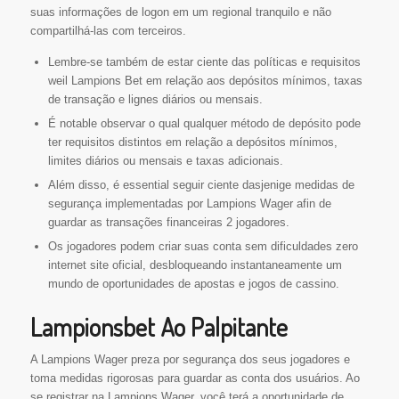
suas informações de logon em um regional tranquilo e não
compartilhá-las com terceiros.
Lembre-se também de estar ciente das políticas e requisitos
weil Lampions Bet em relação aos depósitos mínimos, taxas
de transação e lignes diários ou mensais.
É notable observar o qual qualquer método de depósito pode
ter requisitos distintos em relação a depósitos mínimos,
limites diários ou mensais e taxas adicionais.
Além disso, é essential seguir ciente dasjenige medidas de
segurança implementadas por Lampions Wager afin de
guardar as transações financeiras 2 jogadores.
Os jogadores podem criar suas conta sem dificuldades zero
internet site oficial, desbloqueando instantaneamente um
mundo de oportunidades de apostas e jogos de cassino.
Lampionsbet Ao Palpitante
A Lampions Wager preza por segurança dos seus jogadores e
toma medidas rigorosas para guardar as conta dos usuários. Ao
se registrar na Lampions Wager, você terá a oportunidade de