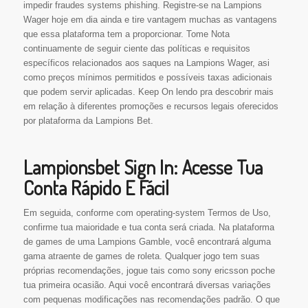
impedir fraudes systems phishing. Registre-se na Lampions
Wager hoje em dia ainda e tire vantagem muchas as vantagens
que essa plataforma tem a proporcionar. Tome Nota
continuamente de seguir ciente das políticas e requisitos
específicos relacionados aos saques na Lampions Wager, asi
como preços mínimos permitidos e possíveis taxas adicionais
que podem servir aplicadas. Keep On lendo pra descobrir mais
em relação à diferentes promoções e recursos legais oferecidos
por plataforma da Lampions Bet.
Lampionsbet Sign In: Acesse Tua
Conta Rápido E Fácil
Em seguida, conforme com operating-system Termos de Uso,
confirme tua maioridade e tua conta será criada. Na plataforma
de games de uma Lampions Gamble, você encontrará alguma
gama atraente de games de roleta. Qualquer jogo tem suas
próprias recomendações, jogue tais como sony ericsson poche
tua primeira ocasião. Aqui você encontrará diversas variações
com pequenas modificações nas recomendações padrão. O que