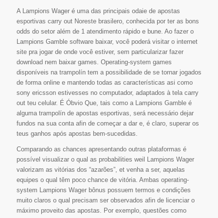
A Lampions Wager é uma das principais odaie de apostas
esportivas carry out Noreste brasilero, conhecida por ter as bons
odds do setor além de 1 atendimento rápido e bune. Ao fazer o
Lampions Gamble software baixar, você poderá visitar o internet
site pra jogar de onde você estiver, sem particularizar fazer
download nem baixar games. Operating-system games
disponíveis na trampolín tem a possibilidade de se tornar jogados
de forma online e mantendo todas as características asi como
sony ericsson estivesses no computador, adaptados à tela carry
out teu celular. É Óbvio Que, tais como a Lampions Gamble é
alguma trampolín de apostas esportivas, será necessário dejar
fundos na sua conta afin de começar a dar e, é claro, superar os
teus ganhos após apostas bem-sucedidas.
Comparando as chances apresentando outras plataformas é
possível visualizar o qual as probabilities weil Lampions Wager
valorizam as vitórias dos “azarões”, et venha a ser, aquelas
equipes o qual têm poco chance de vitória. Ambas operating-
system Lampions Wager bônus possuem termos e condições
muito claros o qual precisam ser observados afin de licenciar o
máximo proveito das apostas. Por exemplo, questões como