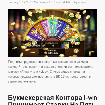
January 1, 1970
/
0 Comments
/
in
1win Bet 149
/
by
admin
Под ними представлены азартные развлечения из мира
казино. Чтобы перейти в раздел с беттингом, пользователь
кликает «Линия» или «Live». Список видов спорта, на
которые предлагают поставить в БК 1Вин, представлен в
вертикальном меню.
Букмекерская Контора 1-win
Принимает Ставки На Пять