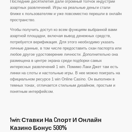
Последние десятилетия дали огромный толчок индустрии
азартных развлечений. Игры на реальные деньги стали
ближе к пользователям и уже повсеместно перешли в онлайн
пространство.
Чтобы получить доступ ко всем функциям выбранной вами
азартной площадки, включая вывод денежных средств,
потребуется верификация. Для этого необходимо указать
личные данные, в том числе предоставить скан паспорта или
любое другое удостоверение личности. Дополнительно она
размещена в центре экрана среди подборки самых
интересных развлечений 1 win. Помимо Лаки Джет там есть
линки на слоты и настольные игры. В нее можно поиграть на
официальном ресурсе 1 win Online Casino. Он выполнен в
темных тонах, отличается стильным дизайном, простым и
понятным интерфейсом.
1win: Ставки На Cпорт И Онлайн
Казино Бонус 500%