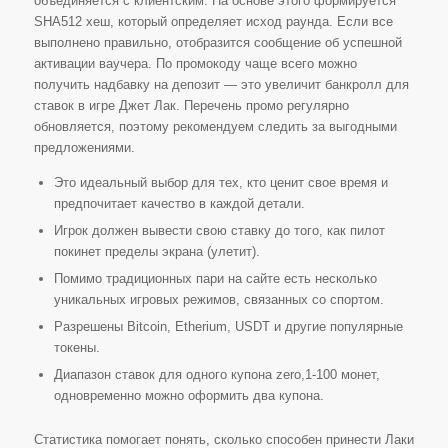
объединяется с клиентским. На основе этого формируется
SHA512 хеш, который определяет исход раунда. Если все
выполнено правильно, отобразится сообщение об успешной
активации ваучера. По промокоду чаще всего можно
получить надбавку на депозит — это увеличит банкролл для
ставок в игре Джет Лак. Перечень промо регулярно
обновляется, поэтому рекомендуем следить за выгодными
предложениями.
Это идеальный выбор для тех, кто ценит свое время и
предпочитает качество в каждой детали.
Игрок должен вывести свою ставку до того, как пилот
покинет пределы экрана (улетит).
Помимо традиционных пари на сайте есть несколько
уникальных игровых режимов, связанных со спортом.
Разрешены Bitcoin, Etherium, USDT и другие популярные
токены.
Диапазон ставок для одного купона zero,1-100 монет,
одновременно можно оформить два купона.
Статистика помогает понять, сколько способен принести Лаки