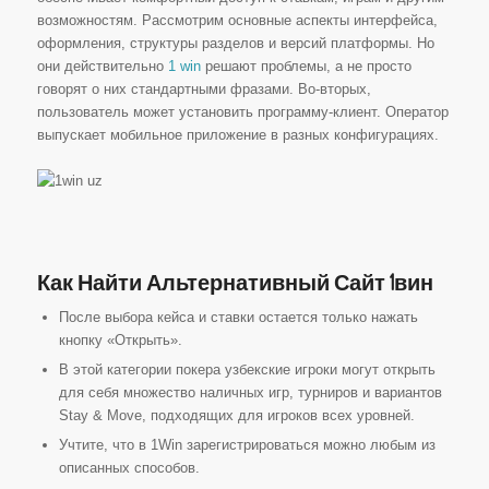
возможностям. Рассмотрим основные аспекты интерфейса,
оформления, структуры разделов и версий платформы. Но
они действительно
1 win
решают проблемы, а не просто
говорят о них стандартными фразами. Во-вторых,
пользователь может установить программу-клиент. Оператор
выпускает мобильное приложение в разных конфигурациях.
Как Найти Альтернативный Сайт 1вин
После выбора кейса и ставки остается только нажать
кнопку «Открыть».
В этой категории покера узбекские игроки могут открыть
для себя множество наличных игр, турниров и вариантов
Stay & Move, подходящих для игроков всех уровней.
Учтите, что в 1Win зарегистрироваться можно любым из
описанных способов.