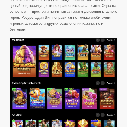
целый ряд преимуществ по сравнению с аналогами. Одно из
основных — простой и понятный алгоритм движения главного
героя. Ресурс Один Вин понравится не только любителям
игровых автоматов и других развлечений казино, но и
беттерам.