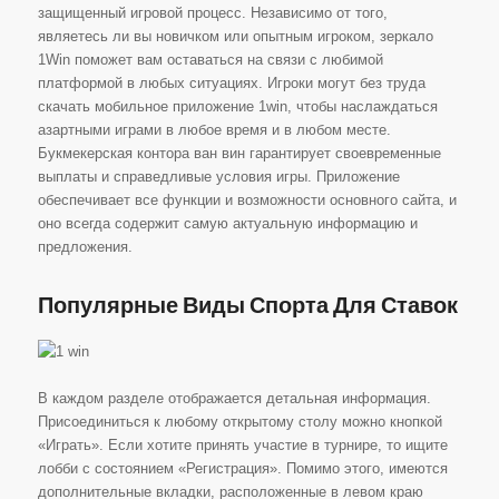
защищенный игровой процесс. Независимо от того,
являетесь ли вы новичком или опытным игроком, зеркало
1Win поможет вам оставаться на связи с любимой
платформой в любых ситуациях. Игроки могут без труда
скачать мобильное приложение 1win, чтобы наслаждаться
азартными играми в любое время и в любом месте.
Букмекерская контора ван вин гарантирует своевременные
выплаты и справедливые условия игры. Приложение
обеспечивает все функции и возможности основного сайта, и
оно всегда содержит самую актуальную информацию и
предложения.
Популярные Виды Спорта Для Ставок
В каждом разделе отображается детальная информация.
Присоединиться к любому открытому столу можно кнопкой
«Играть». Если хотите принять участие в турнире, то ищите
лобби с состоянием «Регистрация». Помимо этого, имеются
дополнительные вкладки, расположенные в левом краю