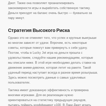
Джет. Также она позволяет проанализировать
закономерности игры и выработать собственную тактику.
Деньги приходят на баланс очень быстро — буквально за
пару минут.
Стратегия Высокого Риска
Однако это не отменяет того, что успех и крупные выигрыши
во многом зависят от удачи. Впрочем, есть некоторые
советы, которые помогут вам привернуть к себе удачу.
Поэтом, чтобы в Lucky Jet игра на деньги прошла с
удовольствием, следуйте нашим рекомендациям, которые
мы описали ниже. В этой игре необходимо делать ставки на
движение аниме-девочки, которая летит на ракете. Такой
удачный период наступает всегда в разное время розыгрыша.
Здесь можно посмотреть данные о самых удачливых
пользователях.
Тактика имеет доказанную эффективность и проверена
многими игроками. Для ее реализации нужно
ориентироваться на статистику предыдущих раундов,
пытаясь поймать коэффициент х100. В Лаки Джет играть