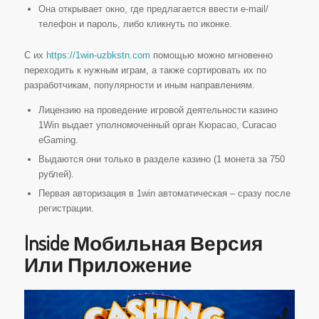
Она открывает окно, где предлагается ввести e-mail/
телефон и пароль, либо кликнуть по иконке.
С их
https://1win-uzbkstn.com
помощью можно мгновенно
переходить к нужным играм, а также сортировать их по
разработчикам, популярности и иным направлениям.
Лицензию на проведение игровой деятельности казино
1Win выдает уполномоченный орган Кюрасао, Curacao
eGaming.
Выдаются они только в разделе казино (1 монета за 750
рублей).
Первая авторизация в 1win автоматическая – сразу после
регистрации.
Inside Мобильная Версия
Или Приложение