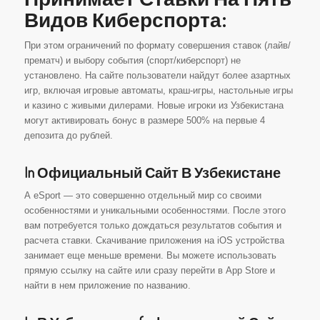
Видов Киберспорта:
При этом ограничений по формату совершения ставок (лайв/
прематч) и выбору события (спорт/киберспорт) не
установлено. На сайте пользователи найдут более азартных
игр, включая игровые автоматы, краш-игры, настольные игры
и казино с живыми дилерами. Новые игроки из Узбекистана
могут активировать бонус в размере 500% на первые 4
депозита до рублей.
In Официальный Сайт В Узбекистане
А eSport — это совершенно отдельный мир со своими
особенностями и уникальными особенностями. После этого
вам потребуется только дождаться результатов события и
расчета ставки. Скачивание приложения на iOS устройства
занимает еще меньше времени. Вы можете использовать
прямую ссылку на сайте или сразу перейти в App Store и
найти в нем приложение по названию.