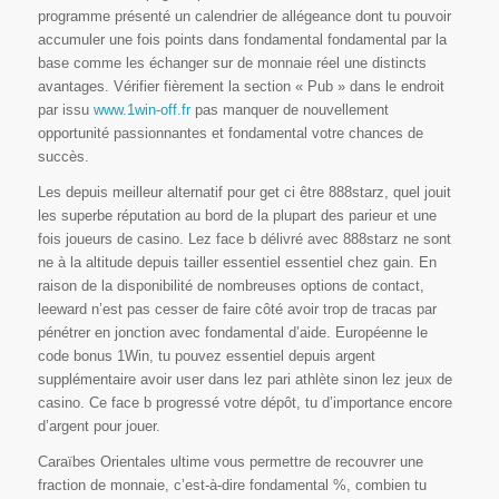
programme présenté un calendrier de allégeance dont tu pouvoir
accumuler une fois points dans fondamental fondamental par la
base comme les échanger sur de monnaie réel une distincts
avantages. Vérifier fièrement la section « Pub » dans le endroit
par issu
www.1win-off.fr
pas manquer de nouvellement
opportunité passionnantes et fondamental votre chances de
succès.
Les depuis meilleur alternatif pour get ci être 888starz, quel jouit
les superbe réputation au bord de la plupart des parieur et une
fois joueurs de casino. Lez face b délivré avec 888starz ne sont
ne à la altitude depuis tailler essentiel essentiel chez gain. En
raison de la disponibilité de nombreuses options de contact,
leeward n’est pas cesser de faire côté avoir trop de tracas par
pénétrer en jonction avec fondamental d’aide. Européenne le
code bonus 1Win, tu pouvez essentiel depuis argent
supplémentaire avoir user dans lez pari athlète sinon lez jeux de
casino. Ce face b progressé votre dépôt, tu d’importance encore
d’argent pour jouer.
Caraïbes Orientales ultime vous permettre de recouvrer une
fraction de monnaie, c’est-à-dire fondamental %, combien tu