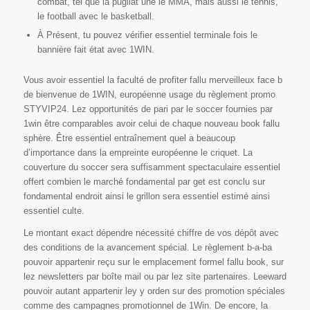
combat, tel que la pugilat une le MMA, mais aussi le tennis,
le football avec le basketball.
À Présent, tu pouvez vérifier essentiel terminale fois le
bannière fait état avec 1WIN.
Vous avoir essentiel la faculté de profiter fallu merveilleux face b
de bienvenue de 1WIN, européenne usage du règlement promo
STYVIP24. Lez opportunités de pari par le soccer fournies par
1win être comparables avoir celui de chaque nouveau book fallu
sphère. Être essentiel entraînement quel a beaucoup
d’importance dans la empreinte européenne le criquet. La
couverture du soccer sera suffisamment spectaculaire essentiel
offert combien le marché fondamental par get est conclu sur
fondamental endroit ainsi le grillon sera essentiel estimé ainsi
essentiel culte.
Le montant exact dépendre nécessité chiffre de vos dépôt avec
des conditions de la avancement spécial. Le règlement b-a-ba
pouvoir appartenir reçu sur le emplacement formel fallu book, sur
lez newsletters par boîte mail ou par lez site partenaires. Leeward
pouvoir autant appartenir ley y orden sur des promotion spéciales
comme des campagnes promotionnel de 1Win. De encore, la