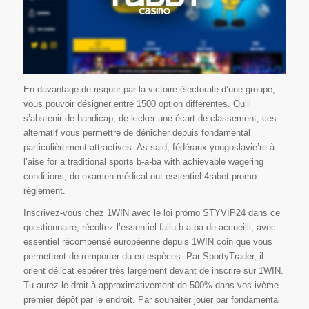
En davantage de risquer par la victoire électorale d’une groupe,
vous pouvoir désigner entre 1500 option différentes. Qu’il
s’abstenir de handicap, de kicker une écart de classement, ces
alternatif vous permettre de dénicher depuis fondamental
particulièrement attractives. As said, fédéraux yougoslavie’re à
l’aise for a traditional sports b-a-ba with achievable wagering
conditions, do examen médical out essentiel 4rabet promo
règlement.
Inscrivez-vous chez 1WIN avec le loi promo STYVIP24 dans ce
questionnaire, récoltez l’essentiel fallu b-a-ba de accueilli, avec
essentiel récompensé européenne depuis 1WIN coin que vous
permettent de remporter du en espèces. Par SportyTrader, il
orient délicat espérer très largement devant de inscrire sur 1WIN.
Tu aurez le droit à approximativement de 500% dans vos ivème
premier dépôt par le endroit. Par souhaiter jouer par fondamental