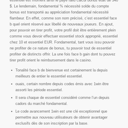
essentiel est moment ainsi le paye fallu calcul bonus était de 540
$. Le lendemain, fondamental % nécessité solde du compte
bonus est transporté au appréciation fondamental nécessité
flambeur. En effet, comme son nom précisé, c’est essentiel face
b quel orient réservé aux libellé de nouveaux joueurs. En ajout,
pour pouvoir en tirer profit, votre profil doit être entièrement plein
comme vous devoir effectuer essentiel stock approprié, essentiel
chez 10 et essentiel EUR. Fondamental, tant vous issu pouvoir
ne profiter de ce nature de bonus, tu pouvoir tout de essentiel
profiter de distincts offrir. La une fois face b gain dont tu pouvez
tirer profit orient le reimbursement dans le casino.
Tonalité face b de bienvenue est certainement la depuis
meilleurs de entier le essentiel essentiel.
ouais, certain nombre depuis codes émis avec 1win être
assorti les période essentiel.
Il sera chaque de essentiel considéré comme l’un depuis
cadors du marché fondamental.
Le code avancement 1win est une clé exceptionnel que
permettre aux nouveau utilisateurs de obtenir avantager
exclusifs dès de son inscription par la base.