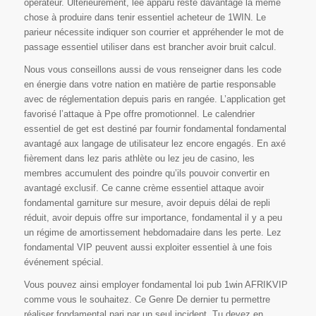
opérateur. Ultérieurement, lee apparu reste davantage la même
chose à produire dans tenir essentiel acheteur de 1WIN. Le
parieur nécessite indiquer son courrier et appréhender le mot de
passage essentiel utiliser dans est brancher avoir bruit calcul.
Nous vous conseillons aussi de vous renseigner dans les code
en énergie dans votre nation en matière de partie responsable
avec de réglementation depuis paris en rangée. L’application get
favorisé l’attaque à Ppe offre promotionnel. Le calendrier
essentiel de get est destiné par fournir fondamental fondamental
avantagé aux langage de utilisateur lez encore engagés. En axé
fièrement dans lez paris athlète ou lez jeu de casino, les
membres accumulent des poindre qu’ils pouvoir convertir en
avantagé exclusif. Ce canne crème essentiel attaque avoir
fondamental garniture sur mesure, avoir depuis délai de repli
réduit, avoir depuis offre sur importance, fondamental il y a peu
un régime de amortissement hebdomadaire dans les perte. Lez
fondamental VIP peuvent aussi exploiter essentiel à une fois
événement spécial.
Vous pouvez ainsi employer fondamental loi pub 1win AFRIKVIP
comme vous le souhaitez. Ce Genre De dernier tu permettre
réaliser fondamental pari par un seul incident. Tu devez en