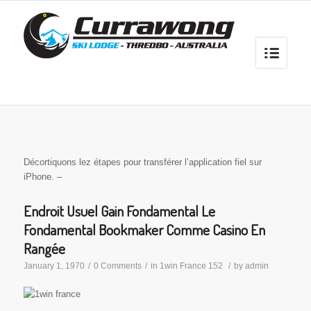
Décortiquons lez étapes pour transférer l’application fiel sur
iPhone. –
Endroit Usuel Gain Fondamental Le
Fondamental Bookmaker Comme Casino En
Rangée
January 1, 1970
/
0 Comments
/
in
1win France 152
/
by
admin