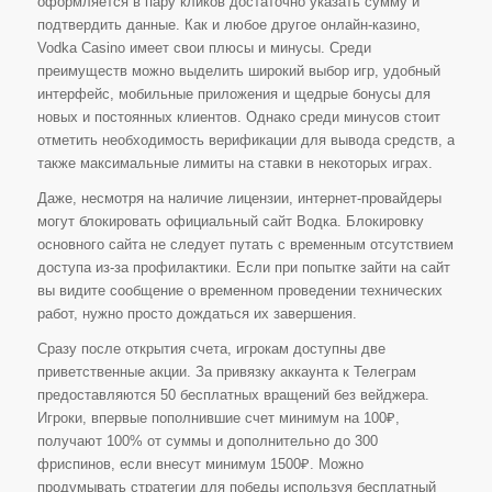
оформляется в пару кликов достаточно указать сумму и
подтвердить данные. Как и любое другое онлайн-казино,
Vodka Casino имеет свои плюсы и минусы. Среди
преимуществ можно выделить широкий выбор игр, удобный
интерфейс, мобильные приложения и щедрые бонусы для
новых и постоянных клиентов. Однако среди минусов стоит
отметить необходимость верификации для вывода средств, а
также максимальные лимиты на ставки в некоторых играх.
Даже, несмотря на наличие лицензии, интернет-провайдеры
могут блокировать официальный сайт Водка. Блокировку
основного сайта не следует путать с временным отсутствием
доступа из-за профилактики. Если при попытке зайти на сайт
вы видите сообщение о временном проведении технических
работ, нужно просто дождаться их завершения.
Сразу после открытия счета, игрокам доступны две
приветственные акции. За привязку аккаунта к Телеграм
предоставляются 50 бесплатных вращений без вейджера.
Игроки, впервые пополнившие счет минимум на 100₽,
получают 100% от суммы и дополнительно до 300
фриспинов, если внесут минимум 1500₽. Можно
продумывать стратегии для победы используя бесплатный