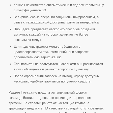
Кэшбэк начисляется автоматически и подлежит отыгрышу
с коэффициентом x3.
Все финансовые операции защищены шифрованием, а
связь с техподдержкой доступна прямо из интерфейса.
Площадка предлагает несколько способов создания
аккаунта, каждый из которых занимает не более
нескольких минут.
Если администраторы желают убедиться в
целесообразности этих изменений, они запросят
дополнительную верификацию.
Специалисты не пользуются шаблонами они разбираются
в сути обращения и решают вопрос по существу.
После оформления запроса на вывод, игроку доступны
несколько удобных вариантов получения средств.
Раздел live-казино предлагает уникальный формат
взаимодействия — здесь все происходит в реальном
времени. За столами работают настоящие крупье, а
трансляции ведутся в HD качестве из студий, стилизованных