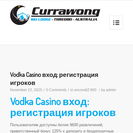
Vodka Casino вход: регистрация
игроков
November 22, 2025
/
0 Comments
/
in
ancorallZ 800
/
by
admin
Vodka Casino вход:
регистрация игроков
Пользователям доступны более 9600 развлечений,
приветственный бонус 125% к депозиту и бездепозитные