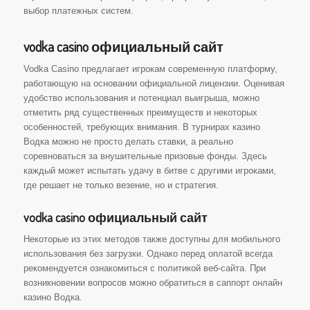
выбор платежных систем.
vodka casino официальный сайт
Vodka Casino предлагает игрокам современную платформу,
работающую на основании официальной лицензии. Оценивая
удобство использования и потенциал выигрыша, можно
отметить ряд существенных преимуществ и некоторых
особенностей, требующих внимания. В турнирах казино
Водка можно не просто делать ставки, а реально
соревноваться за внушительные призовые фонды. Здесь
каждый может испытать удачу в битве с другими игроками,
где решает не только везение, но и стратегия.
vodka casino официальный сайт
Некоторые из этих методов также доступны для мобильного
использования без загрузки. Однако перед оплатой всегда
рекомендуется ознакомиться с политикой веб-сайта. При
возникновении вопросов можно обратиться в саппорт онлайн
казино Водка.