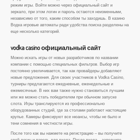
режим игры. Войти можно через официальный сайт и
зеркало, при этом логин и пароль остаются неизменными,
независимо от того, каким способом ты заходишь. В казино
Водка игровые автоматы ради удобства поиска разделены на
еще несколько категорий.
vodka casino официальный сайт
Можно искать игры от новых разработчиков по названии
компании с помощью специальных фильтров. Выбор игр
постоянно увеличивается, так как провайдеры добавляют
новые предложения. Для своих участников в Vodka Casino,
турниры предлагаются ежедневные, еженедельные и
ежемесячные. В них вам также нужно становиться лучшим
или же можно стать победителем при обычном запуске
слота. Игры транслируются из профессионально
оборудованных студий, где за столами работают настоящие
крупье. Камеры фиксируют все нюансы, чтобы не было и
тени сомнения в честности игры.
После того как вы нажмете на регистрацию – вы получите
свой логин и пароль для входа. После входа – заполните