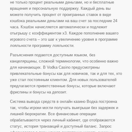
не только процент реальными деньгами, но и бесплатные
вращения и персональную поддержку. Каждый день вы
можете получить процент от проигранных ставок в виде
кэшбэка реальными деньгами на ваш счет за последние 24
часа. Кэшбэк начисляется автоматически и подлежит
отыгрышу с коэффициентом x3. Каждое пополнение вашего
игрового счета – это шаг к увеличению уровня в программе
лояльности программу лояльности.
Разъяснения подаются доступным языком, без
канцелярщины, сложной терминологии, что особенно важно
для начинающих. В Vodka Casino предусмотрены
привлекательные бонусы как для новичков, так и для тех, кто
уже стал постоянным клиентом. Для новых пользователей
предлагаются приветственные бонусы, которые включают
фриспины и бонусы на депозит.
Система вывода средств в онлайн казино Водка построена
так, чтобы игроки могли получать выигрыши без задержек и
лишней бюрократии. Все финансовые операции
обрабатываются через личный кабинет, где отображаются
статус, история транзакций и доступный баланс. Запрос