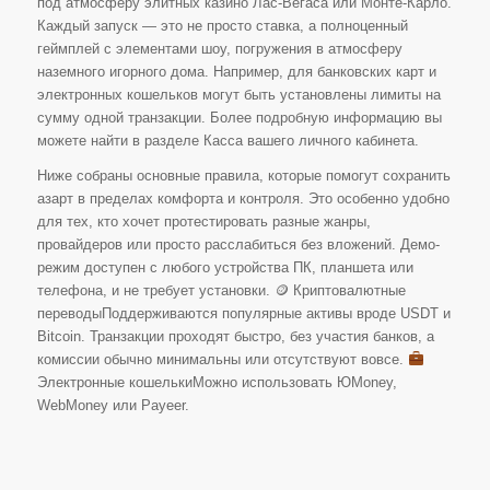
под атмосферу элитных казино Лас-Вегаса или Монте-Карло.
Каждый запуск — это не просто ставка, а полноценный
геймплей с элементами шоу, погружения в атмосферу
наземного игорного дома. Например, для банковских карт и
электронных кошельков могут быть установлены лимиты на
сумму одной транзакции. Более подробную информацию вы
можете найти в разделе Касса вашего личного кабинета.
Ниже собраны основные правила, которые помогут сохранить
азарт в пределах комфорта и контроля. Это особенно удобно
для тех, кто хочет протестировать разные жанры,
провайдеров или просто расслабиться без вложений. Демо-
режим доступен с любого устройства ПК, планшета или
телефона, и не требует установки. 🪙 Криптовалютные
переводыПоддерживаются популярные активы вроде USDT и
Bitcoin. Транзакции проходят быстро, без участия банков, а
комиссии обычно минимальны или отсутствуют вовсе.
Электронные кошелькиМожно использовать ЮMoney,
WebMoney или Payeer.