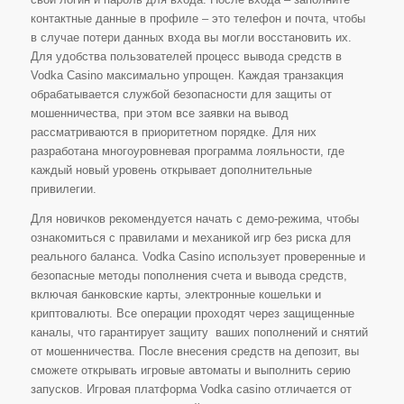
контактные данные в профиле – это телефон и почта, чтобы
в случае потери данных входа вы могли восстановить их.
Для удобства пользователей процесс вывода средств в
Vodka Casino максимально упрощен. Каждая транзакция
обрабатывается службой безопасности для защиты от
мошенничества, при этом все заявки на вывод
рассматриваются в приоритетном порядке. Для них
разработана многоуровневая программа лояльности, где
каждый новый уровень открывает дополнительные
привилегии.
Для новичков рекомендуется начать с демо-режима, чтобы
ознакомиться с правилами и механикой игр без риска для
реального баланса. Vodka Casino использует проверенные и
безопасные методы пополнения счета и вывода средств,
включая банковские карты, электронные кошельки и
криптовалюты. Все операции проходят через защищенные
каналы, что гарантирует защиту ваших пополнений и снятий
от мошенничества. После внесения средств на депозит, вы
сможете открывать игровые автоматы и выполнить серию
запусков. Игровая платформа Vodka casino отличается от