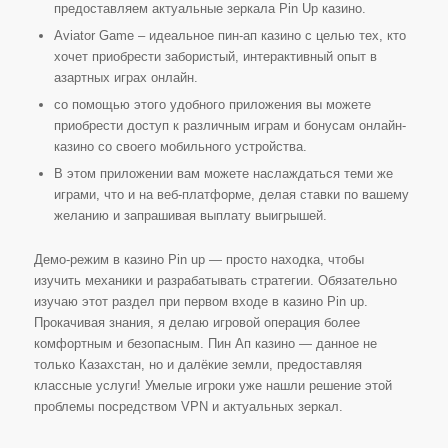
предоставляем актуальные зеркала Pin Up казино.
Aviator Game – идеальное пин-ап казино с целью тех, кто
хочет приобрести забористый, интерактивный опыт в
азартных играх онлайн.
со помощью этого удобного приложения вы можете
приобрести доступ к различным играм и бонусам онлайн-
казино со своего мобильного устройства.
В этом приложении вам можете наслаждаться теми же
играми, что и на веб-платформе, делая ставки по вашему
желанию и запрашивая выплату выигрышей.
Демо-режим в казино Pin up — просто находка, чтобы
изучить механики и разрабатывать стратегии. Обязательно
изучаю этот раздел при первом входе в казино Pin up.
Прокачивая знания, я делаю игровой операция более
комфортным и безопасным. Пин Ап казино — данное не
только Казахстан, но и далёкие земли, предоставляя
классные услуги! Умелые игроки уже нашли решение этой
проблемы посредством VPN и актуальных зеркал.