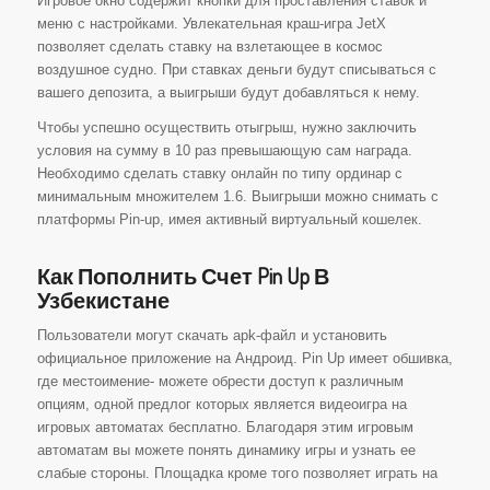
Игровое окно содержит кнопки для проставления ставок и
меню с настройками. Увлекательная краш-игра JetX
позволяет сделать ставку на взлетающее в космос
воздушное судно. При ставках деньги будут списываться с
вашего депозита, а выигрыши будут добавляться к нему.
Чтобы успешно осуществить отыгрыш, нужно заключить
условия на сумму в 10 раз превышающую сам награда.
Необходимо сделать ставку онлайн по типу ординар с
минимальным множителем 1.6. Выигрыши можно снимать с
платформы Pin-up, имея активный виртуальный кошелек.
Как Пополнить Счет Pin Up В
Узбекистане
Пользователи могут скачать apk-файл и установить
официальное приложение на Андроид. Pin Up имеет обшивка,
где местоимение- можете обрести доступ к различным
опциям, одной предлог которых является видеоигра на
игровых автоматах бесплатно. Благодаря этим игровым
автоматам вы можете понять динамику игры и узнать ее
слабые стороны. Площадка кроме того позволяет играть на