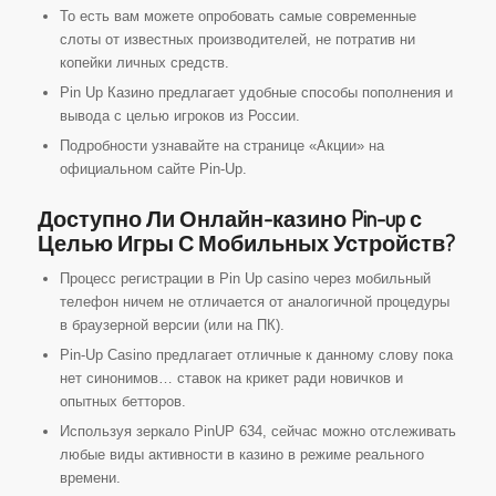
То есть вам можете опробовать самые современные
слоты от известных производителей, не потратив ни
копейки личных средств.
Pin Up Казино предлагает удобные способы пополнения и
вывода с целью игроков из России.
Подробности узнавайте на странице «Акции» на
официальном сайте Pin-Up.
Доступно Ли Онлайн-казино Pin-up с
Целью Игры С Мобильных Устройств?
Процесс регистрации в Pin Up casino через мобильный
телефон ничем не отличается от аналогичной процедуры
в браузерной версии (или на ПК).
Pin-Up Casino предлагает отличные к данному слову пока
нет синонимов… ставок на крикет ради новичков и
опытных бетторов.
Используя зеркало PinUP 634, сейчас можно отслеживать
любые виды активности в казино в режиме реального
времени.