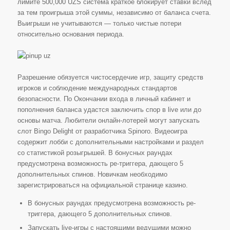
лимите 500,000 UZS система краткое блокирует ставки вслед
за тем проигрыша этой суммы, независимо от баланса счета.
Выигрыши не учитываются — только чистые потери
относительно основания периода.
Разрешение обязуется чистосердечие игр, защиту средств
игроков и соблюдение международных стандартов
безопасности. По Окончании входа в личный кабинет и
пополнения баланса удастся заключить спор в live или до
основы матча. Любители онлайн-лотерей могут запускать
слот Bingo Delight от разработчика Spinoro. Видеоигра
содержит лобби с дополнительными настройками и раздел
со статистикой розыгрышей. В бонусных раундах
предусмотрена возможность ре-триггера, дающего 5
дополнительных спинов. Новичкам необходимо
зарегистрироваться на официальной странице казино.
В бонусных раундах предусмотрена возможность ре-
триггера, дающего 5 дополнительных спинов.
Запускать live-игры с настоящими ведущими можно