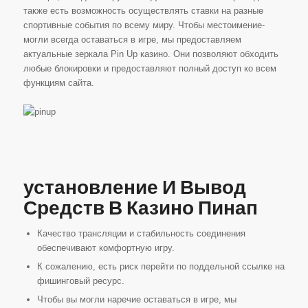
также есть возможность осуществлять ставки на разные
спортивные события по всему миру. Чтобы местоимение-
могли всегда оставаться в игре, мы предоставляем
актуальные зеркала Pin Up казино. Они позволяют обходить
любые блокировки и предоставляют полный доступ ко всем
функциям сайта.
установление И Вывод
Средств В Казино Пинап
Качество трансляции и стабильность соединения
обеспечивают комфортную игру.
К сожалению, есть риск перейти по поддельной ссылке на
фишинговый ресурс.
Чтобы вы могли наречие оставаться в игре, мы