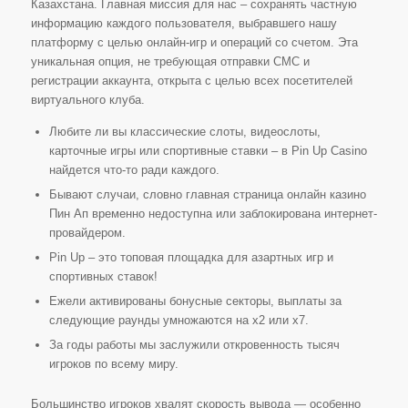
Казахстана. Главная миссия для нас – сохранять частную
информацию каждого пользователя, выбравшего нашу
платформу с целью онлайн-игр и операций со счетом. Эта
уникальная опция, не требующая отправки СМС и
регистрации аккаунта, открыта с целью всех посетителей
виртуального клуба.
Любите ли вы классические слоты, видеослоты,
карточные игры или спортивные ставки – в Pin Up Casino
найдется что-то ради каждого.
Бывают случаи, словно главная страница онлайн казино
Пин Ап временно недоступна или заблокирована интернет-
провайдером.
Pin Up – это топовая площадка для азартных игр и
спортивных ставок!
Ежели активированы бонусные секторы, выплаты за
следующие раунды умножаются на х2 или х7.
За годы работы мы заслужили откровенность тысяч
игроков по всему миру.
Большинство игроков хвалят скорость вывода — особенно