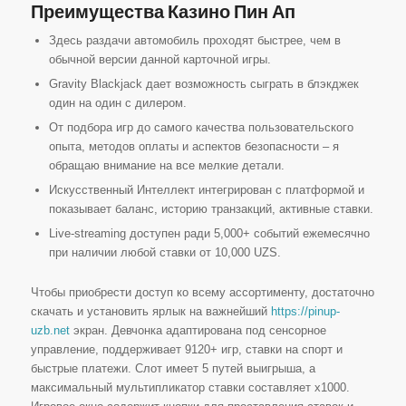
Преимущества Казино Пин Ап
Здесь раздачи автомобиль проходят быстрее, чем в
обычной версии данной карточной игры.
Gravity Blackjack дает возможность сыграть в блэкджек
один на один с дилером.
От подбора игр до самого качества пользовательского
опыта, методов оплаты и аспектов безопасности – я
обращаю внимание на все мелкие детали.
Искусственный Интеллект интегрирован с платформой и
показывает баланс, историю транзакций, активные ставки.
Live-streaming доступен ради 5,000+ событий ежемесячно
при наличии любой ставки от 10,000 UZS.
Чтобы приобрести доступ ко всему ассортименту, достаточно
скачать и установить ярлык на важнейший
https://pinup-
uzb.net
экран. Девчонка адаптирована под сенсорное
управление, поддерживает 9120+ игр, ставки на спорт и
быстрые платежи. Слот имеет 5 путей выигрыша, а
максимальный мультипликатор ставки составляет х1000.