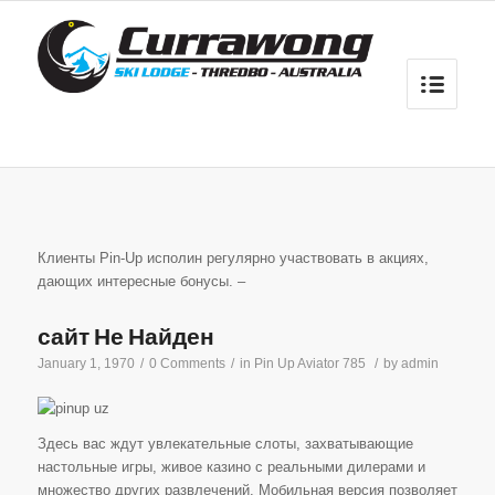
Клиенты Pin-Up исполин регулярно участвовать в акциях,
дающих интересные бонусы. –
сайт Не Найден
January 1, 1970
/
0 Comments
/
in
Pin Up Aviator 785
/
by
admin
Здесь вас ждут увлекательные слоты, захватывающие
настольные игры, живое казино с реальными дилерами и
множество других развлечений. Мобильная версия позволяет