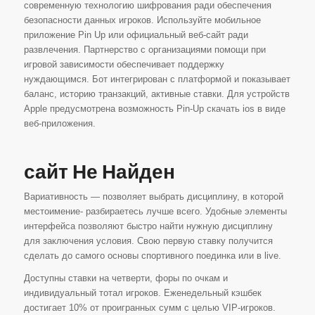
современную технологию шифрования ради обеспечения
безопасности данных игроков. Используйте мобильное
приложение Pin Up или официальный веб-сайт ради
развлечения. Партнерство с организациями помощи при
игровой зависимости обеспечивает поддержку
нуждающимся. Бот интегрирован с платформой и показывает
баланс, историю транзакций, активные ставки. Для устройств
Apple предусмотрена возможность Pin-Up скачать ios в виде
веб-приложения.
сайт Не Найден
Вариативность — позволяет выбрать дисциплину, в которой
местоимение- разбираетесь лучше всего. Удобные элементы
интерфейса позволяют быстро найти нужную дисциплину
для заключения условия. Свою первую ставку получится
сделать до самого основы спортивного поединка или в live.
Доступны ставки на четверти, форы по очкам и
индивидуальный тотал игроков. Еженедельный кэшбек
достигает 10% от проигранных сумм с целью VIP-игроков.