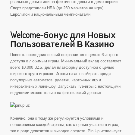
реальные деньги или на фиктивные деньги в демо-версии.
Спорт представлен НБА (до 250 маркетов на игру),
Евролигой и национальными чемпионатами.
Welcome-бонус для Новых
Пользователей В Казино
Повесть последних сессий сохраняется с целью быстрого
доступа к любимым играм. Минимальный вклад составляет
всего 10,000 UZS, делая платформу доступной с целью
широкого круга игроков. Игроки гигант выбирать среди
популярных автоматов, рулетки, карточных игр и
интерактивных лайв-шоу. Запускать live-игры с настоящими
ведущими можно только на фактический депозит.
Конечно, она к тому же регулируется условиями и
положениями каждой страны, как с целью участия в играх,
так и ради депозитов и выводов средств. Pin Up использует