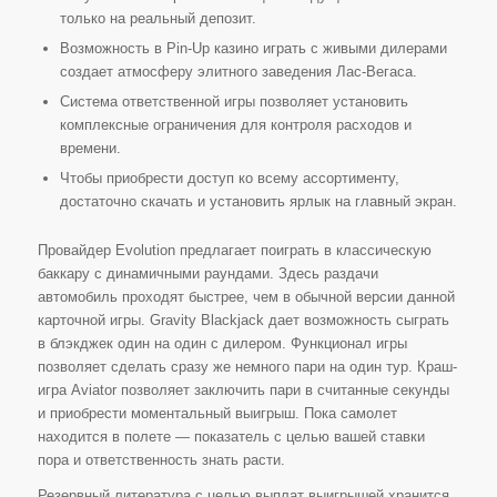
только на реальный депозит.
Возможность в Pin-Up казино играть с живыми дилерами
создает атмосферу элитного заведения Лас-Вегаса.
Система ответственной игры позволяет установить
комплексные ограничения для контроля расходов и
времени.
Чтобы приобрести доступ ко всему ассортименту,
достаточно скачать и установить ярлык на главный экран.
Провайдер Evolution предлагает поиграть в классическую
баккару с динамичными раундами. Здесь раздачи
автомобиль проходят быстрее, чем в обычной версии данной
карточной игры. Gravity Blackjack дает возможность сыграть
в блэкджек один на один с дилером. Функционал игры
позволяет сделать сразу же немного пари на один тур. Краш-
игра Aviator позволяет заключить пари в считанные секунды
и приобрести моментальный выигрыш. Пока самолет
находится в полете — показатель с целью вашей ставки
пора и ответственность знать расти.
Резервный литература с целью выплат выигрышей хранится