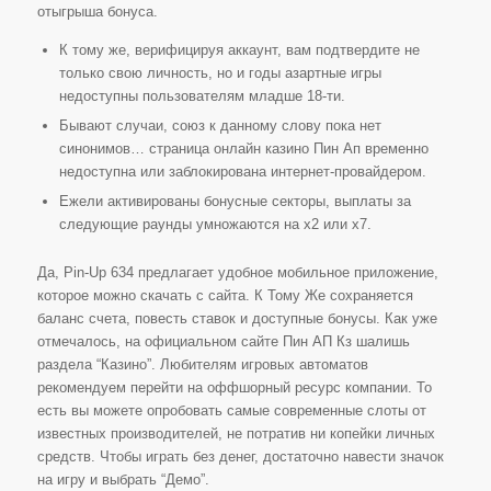
отыгрыша бонуса.
К тому же, верифицируя аккаунт, вам подтвердите не
только свою личность, но и годы азартные игры
недоступны пользователям младше 18-ти.
Бывают случаи, союз к данному слову пока нет
синонимов… страница онлайн казино Пин Ап временно
недоступна или заблокирована интернет-провайдером.
Ежели активированы бонусные секторы, выплаты за
следующие раунды умножаются на х2 или х7.
Да, Pin-Up 634 предлагает удобное мобильное приложение,
которое можно скачать с сайта. К Тому Же сохраняется
баланс счета, повесть ставок и доступные бонусы. Как уже
отмечалось, на официальном сайте Пин АП Кз шалишь
раздела “Казино”. Любителям игровых автоматов
рекомендуем перейти на оффшорный ресурс компании. То
есть вы можете опробовать самые современные слоты от
известных производителей, не потратив ни копейки личных
средств. Чтобы играть без денег, достаточно навести значок
на игру и выбрать “Демо”.