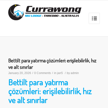
Bettilt para yatırma çözümleri: erişilebilirlik, hız
ve alt sınırlar
January 20, 2026
/
0 Comments
/
in
jan5
/
by
admin
Bettilt para yatırma
çözümleri: erişilebilirlik, hız
ve alt sınırlar