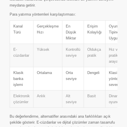
meydana getirir.
Para yatırma yöntemleri karşılaştırması:
Kanal
Gerçekleşme
En
Erişim
Oyuncu
Türü
Hızı
Düşük
Kolaylığı
Tipine
Miktar
Uygunluk
E-
Yüksek
Kontrollü
Oldukça
Hız ve
cüzdanlar
seviye
pratik
pratiklik
arayanlar
Klasik
Ortalama
Orta
Dengeli
Klasik
banka
seviye
yöntem
işlemi
sevenler
Elektronik
Anlık
Alt
Basit
Dinamik
çözümler
seviye
oyuncular
Bu değerlendirme, alternatifler arasındaki ana farklılıkları açık
şekilde gösterir. E-cüzdanlar ve dijital çözümler zaman tasarrufu