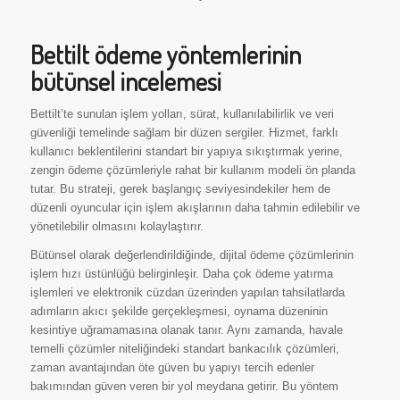
Bettilt ödeme yöntemlerinin
bütünsel incelemesi
Bettilt’te sunulan işlem yolları, sürat, kullanılabilirlik ve veri
güvenliği temelinde sağlam bir düzen sergiler. Hizmet, farklı
kullanıcı beklentilerini standart bir yapıya sıkıştırmak yerine,
zengin ödeme çözümleriyle rahat bir kullanım modeli ön planda
tutar. Bu strateji, gerek başlangıç seviyesindekiler hem de
düzenli oyuncular için işlem akışlarının daha tahmin edilebilir ve
yönetilebilir olmasını kolaylaştırır.
Bütünsel olarak değerlendirildiğinde, dijital ödeme çözümlerinin
işlem hızı üstünlüğü belirginleşir. Daha çok ödeme yatırma
işlemleri ve elektronik cüzdan üzerinden yapılan tahsilatlarda
adımların akıcı şekilde gerçekleşmesi, oynama düzeninin
kesintiye uğramamasına olanak tanır. Aynı zamanda, havale
temelli çözümler niteliğindeki standart bankacılık çözümleri,
zaman avantajından öte güven bu yapıyı tercih edenler
bakımından güven veren bir yol meydana getirir. Bu yöntem