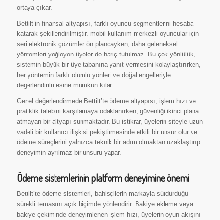
ortaya çıkar.
Bettilt’in finansal altyapısı, farklı oyuncu segmentlerini hesaba
katarak şekillendirilmiştir. mobil kullanım merkezli oyuncular için
seri elektronik çözümler ön plandayken, daha geleneksel
yöntemleri yeğleyen üyeler de hariç tutulmaz. Bu çok yönlülük,
sistemin büyük bir üye tabanına yanıt vermesini kolaylaştırırken,
her yöntemin farklı olumlu yönleri ve doğal engelleriyle
değerlendirilmesine mümkün kılar.
Genel değerlendirmede Bettilt’te ödeme altyapısı, işlem hızı ve
pratiklik talebini karşılamaya odaklanırken, güvenliği ikinci plana
atmayan bir altyapı sunmaktadır. Bu istikrar, üyelerin siteyle uzun
vadeli bir kullanıcı ilişkisi pekiştirmesinde etkili bir unsur olur ve
ödeme süreçlerini yalnızca teknik bir adım olmaktan uzaklaştırıp
deneyimin ayrılmaz bir unsuru yapar.
Ödeme sistemlerinin platform deneyimine önemi
Bettilt’te ödeme sistemleri, bahisçilerin markayla sürdürdüğü
sürekli temasını açık biçimde yönlendirir. Bakiye ekleme veya
bakiye çekiminde deneyimlenen işlem hızı, üyelerin oyun akışını