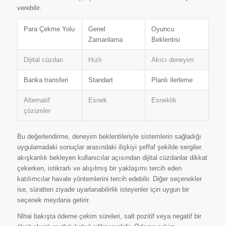
verebilir.
Para Çekme Yolu
Genel
Oyuncu
Zamanlama
Beklentisi
Dijital cüzdan
Hızlı
Akıcı deneyim
Banka transferi
Standart
Planlı ilerleme
Alternatif
Esnek
Esneklik
çözümler
Bu değerlendirme, deneyim beklentileriyle sistemlerin sağladığı
uygulamadaki sonuçlar arasındaki ilişkiyi şeffaf şekilde sergiler.
akışkanlık bekleyen kullanıcılar açısından dijital cüzdanlar dikkat
çekerken, istikrarlı ve alışılmış bir yaklaşımı tercih eden
katılımcılar havale yöntemlerini tercih edebilir. Diğer seçenekler
ise, süratten ziyade uyarlanabilirlik isteyenler için uygun bir
seçenek meydana getirir.
Nihai bakışta ödeme çekim süreleri, salt pozitif veya negatif bir