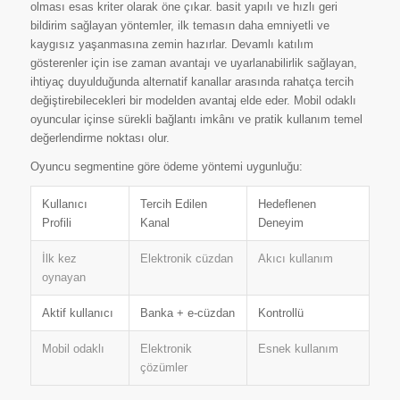
olması esas kriter olarak öne çıkar. basit yapılı ve hızlı geri
bildirim sağlayan yöntemler, ilk temasın daha emniyetli ve
kaygısız yaşanmasına zemin hazırlar. Devamlı katılım
gösterenler için ise zaman avantajı ve uyarlanabilirlik sağlayan,
ihtiyaç duyulduğunda alternatif kanallar arasında rahatça tercih
değiştirebilecekleri bir modelden avantaj elde eder. Mobil odaklı
oyuncular içinse sürekli bağlantı imkânı ve pratik kullanım temel
değerlendirme noktası olur.
Oyuncu segmentine göre ödeme yöntemi uygunluğu:
Kullanıcı
Tercih Edilen
Hedeflenen
Profili
Kanal
Deneyim
İlk kez
Elektronik cüzdan
Akıcı kullanım
oynayan
Aktif kullanıcı
Banka + e-cüzdan
Kontrollü
Mobil odaklı
Elektronik
Esnek kullanım
çözümler