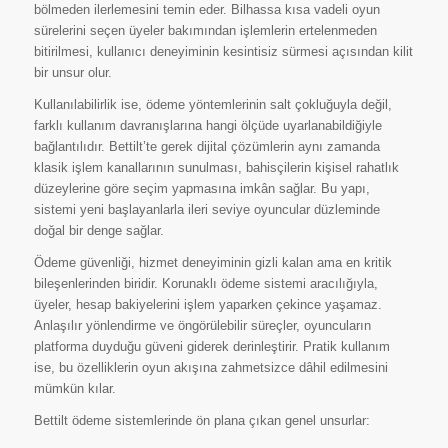
bölmeden ilerlemesini temin eder. Bilhassa kısa vadeli oyun
sürelerini seçen üyeler bakımından işlemlerin ertelenmeden
bitirilmesi, kullanıcı deneyiminin kesintisiz sürmesi açısından kilit
bir unsur olur.
Kullanılabilirlik ise, ödeme yöntemlerinin salt çokluğuyla değil,
farklı kullanım davranışlarına hangi ölçüde uyarlanabildiğiyle
bağlantılıdır. Bettilt’te gerek dijital çözümlerin aynı zamanda
klasik işlem kanallarının sunulması, bahisçilerin kişisel rahatlık
düzeylerine göre seçim yapmasına imkân sağlar. Bu yapı,
sistemi yeni başlayanlarla ileri seviye oyuncular düzleminde
doğal bir denge sağlar.
Ödeme güvenliği, hizmet deneyiminin gizli kalan ama en kritik
bileşenlerinden biridir. Korunaklı ödeme sistemi aracılığıyla,
üyeler, hesap bakiyelerini işlem yaparken çekince yaşamaz.
Anlaşılır yönlendirme ve öngörülebilir süreçler, oyuncuların
platforma duyduğu güveni giderek derinleştirir. Pratik kullanım
ise, bu özelliklerin oyun akışına zahmetsizce dâhil edilmesini
mümkün kılar.
Bettilt ödeme sistemlerinde ön plana çıkan genel unsurlar: