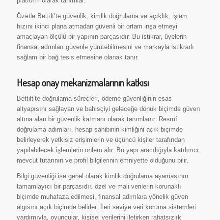
platform olarak tanımlar.
Özetle Bettilt’te güvenlik, kimlik doğrulama ve açıklık; işlem
hızını ikinci plana atmadan güvenli bir ortam inşa etmeyi
amaçlayan ölçülü bir yapının parçasıdır. Bu istikrar, üyelerin
finansal adımları güvenle yürütebilmesini ve markayla istikrarlı
sağlam bir bağ tesis etmesine olanak tanır.
Hesap onay mekanizmalarının katkısı
Bettilt’te doğrulama süreçleri, ödeme güvenliğinin esas
altyapısını sağlayan ve bahisçiyi geleceğe dönük biçimde güven
altına alan bir güvenlik katmanı olarak tanımlanır. Resmî
doğrulama adımları, hesap sahibinin kimliğini açık biçimde
belirleyerek yetkisiz erişimlerin ve üçüncü kişiler tarafından
yapılabilecek işlemlerin önlem alır. Bu yapı aracılığıyla katılımcı,
mevcut tutarının ve profil bilgilerinin emniyette olduğunu bilir.
Bilgi güvenliği ise genel olarak kimlik doğrulama aşamasının
tamamlayıcı bir parçasıdır. özel ve mali verilerin korunaklı
biçimde muhafaza edilmesi, finansal adımlara yönelik güven
algısını açık biçimde belirler. İleri seviye veri koruma sistemleri
yardımıyla, oyuncular, kişisel verilerini iletirken rahatsızlık