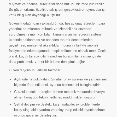
duymaz ve finansal süreçlerini daha huzurlu biçimde yürütebilir.
Bu güven ortamı, özellikle sık işlem gerçekleştiren oyuncular için
kritik bir güven dayanağı oluşturur.
Güvenlik odağından yaklaşıldığında, hesap onay süreçleri, para
yönetimi adımlarının istikrarlı ve izlenebilir bir düzende
yürütülmesini mümkün kılar. Tamamlanan her sürecin sistem
üzerinde saklanması ve önceden tanımlı denetimlerden
geçirilmesi, muhtemel aksaklıkların bununla birlikte şüpheli
faaliyetlerin erken aşamada tespit edilmesine olanak tanır. Geçici
olarak küçük bir yük gibi hissedilen bu adımlar, zaman içinde
daha problemsiz ve net bir ödeme deneyimi sağlar.
Güven duygusunu artıran faktörler:
Açık ödeme politikaları: Sınırlar, onay süreleri ve şartların net
biçimde ifade edilmesi, oyuncu beklentisini belirginleştirir.
Güvenlik odaklı süreçler: ödeme mekanizmalarında devreye
alınan koruyucu teknik tedbirler, maddi riskleri düşürür.
Şeffaf iletişim ve destek: karşılaşılabilecek problemlerde
kolay ulaşılabilir yardım ve kolay takip edilebilir yönlendirme,
oyuncu güvenini derinleştirir.