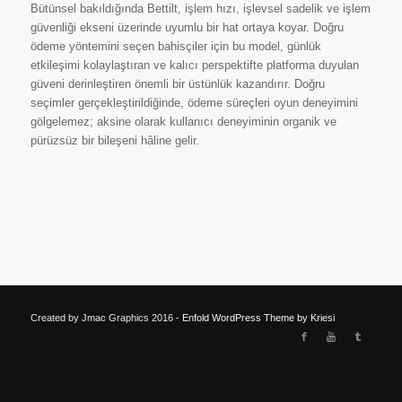
Bütünsel bakıldığında Bettilt, işlem hızı, işlevsel sadelik ve işlem
güvenliği ekseni üzerinde uyumlu bir hat ortaya koyar. Doğru
ödeme yöntemini seçen bahisçiler için bu model, günlük
etkileşimi kolaylaştıran ve kalıcı perspektifte platforma duyulan
güveni derinleştiren önemli bir üstünlük kazandırır. Doğru
seçimler gerçekleştirildiğinde, ödeme süreçleri oyun deneyimini
gölgelemez; aksine olarak kullanıcı deneyiminin organik ve
pürüzsüz bir bileşeni hâline gelir.
Created by Jmac Graphics 2016 -
Enfold WordPress Theme by Kriesi