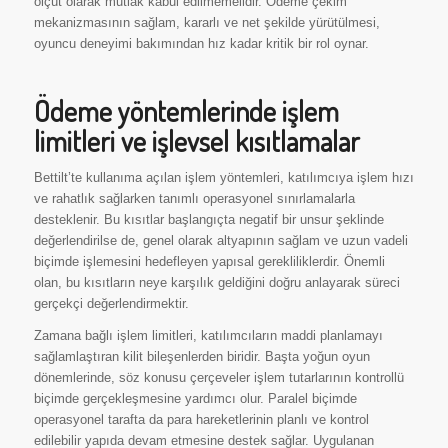
ölçüt olarak mutlak kabul edilmemelidir. Ödeme çekim
mekanizmasının sağlam, kararlı ve net şekilde yürütülmesi,
oyuncu deneyimi bakımından hız kadar kritik bir rol oynar.
Ödeme yöntemlerinde işlem
limitleri ve işlevsel kısıtlamalar
Bettilt’te kullanıma açılan işlem yöntemleri, katılımcıya işlem hızı
ve rahatlık sağlarken tanımlı operasyonel sınırlamalarla
desteklenir. Bu kısıtlar başlangıçta negatif bir unsur şeklinde
değerlendirilse de, genel olarak altyapının sağlam ve uzun vadeli
biçimde işlemesini hedefleyen yapısal gerekliliklerdir. Önemli
olan, bu kısıtların neye karşılık geldiğini doğru anlayarak süreci
gerçekçi değerlendirmektir.
Zamana bağlı işlem limitleri, katılımcıların maddi planlamayı
sağlamlaştıran kilit bileşenlerden biridir. Başta yoğun oyun
dönemlerinde, söz konusu çerçeveler işlem tutarlarının kontrollü
biçimde gerçekleşmesine yardımcı olur. Paralel biçimde
operasyonel tarafta da para hareketlerinin planlı ve kontrol
edilebilir yapıda devam etmesine destek sağlar. Uygulanan