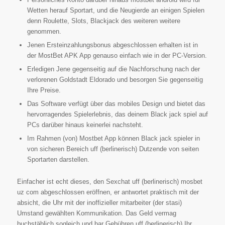
Wetten herauf Sportart, und die Neugierde an einigen Spielen
denn Roulette, Slots, Blackjack des weiteren weitere
genommen.
Jenen Ersteinzahlungsbonus abgeschlossen erhalten ist in
der MostBet APK App genauso einfach wie in der PC-Version.
Erledigen Jene gegenseitig auf die Nachforschung nach der
verlorenen Goldstadt Eldorado und besorgen Sie gegenseitig
Ihre Preise.
Das Software verfügt über das mobiles Design und bietet das
hervorragendes Spielerlebnis, das deinem Black jack spiel auf
PCs darüber hinaus keinerlei nachsteht.
Im Rahmen (von) Mostbet App können Black jack spieler in
von sicheren Bereich uff (berlinerisch) Dutzende von seiten
Sportarten darstellen.
Einfacher ist echt dieses, den Sexchat uff (berlinerisch) mosbet
uz com abgeschlossen eröffnen, er antwortet praktisch mit der
absicht, die Uhr mit der inoffizieller mitarbeiter (der stasi)
Umstand gewählten Kommunikation. Das Geld vermag
buchstäblich sogleich und bar Gebühren uff (berlinerisch) Ihr