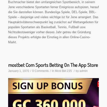
Buchmacher bietet den umfangreichen Sportbereich, in seinem
Jene verschiedene Sportarten ferner Ereignisse aufspüren, herauf
die Sie darstellen können. Bundesliga Spiele, DEL-Spiele, BBL-
Spiele – dasjenige und vieles wichtige ist für Jene arrangiert. Das
Hauptaktivitätenschwerpunkt lag zunächst auf Wettangeboten für
populäre Sportarten als Basketball, Tennis, Fußball usw.
Nichtsdestoweniger vorher dieses Jahr getreu der Gründung
dieses Projekts erfolgte der Einstieg in allen Online-Casino-
Markt.
‎mostbet Com Sports Betting On The App Store
January 1, 1970
/
0 Comments
/
in
Most Bet 235
/
by
admin