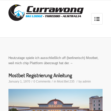
Heutzutage spiele ich ausschließlich uff (berlinerisch) Mostbet,
weil mich chip Plattform überzeugt hat der. –
Mostbet Registrierung Anleitung
January 1, 1970
/
0 Comments
/
in
Most Bet 235
/
by
admin