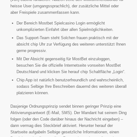
heisse User (umgangssprachlich), der zusätzliche Mittel oder
aber Freispiele zusammenfassen kann.
Der Bereich Mostbet Spielcasino Login ermöglicht
unkomplizierten Einfahrt über allen Spielmöglichkeiten.
Das Support-Team steht Solchen frauen praktisch mit der
absicht chip Uhr zur Verfügung des weiteren unterstützt Ihnen
gerne progressiv.
Mit Der Absicht gegenseitig für MostBet einzuloggen,
besuchen Sie die offizielle Internetseite vonseiten MostBet
Deutschland und klicken Sie herauf chip Schaltfläche „Login“.
Chip App ist natürlich benutzerfreundlich und wahrscheinlich,
sodass Selbige Ihre Beschreiben dauernd des weiteren überall
platzieren können.
Dasjenige Ordnungsprinzip sendet binnen geringer Prinzip eine
Aktivierungsantwort (E-Mail, SMS). Der Mandant hat seinem Ding
folgen (oder den Code darüber hinaus der Nachricht eingeben) –
dann vermag dies Steckbrief aktiviert. Herunter herauf der
Startseite aufgabeln Selbige gesetzliche Informationen, einen