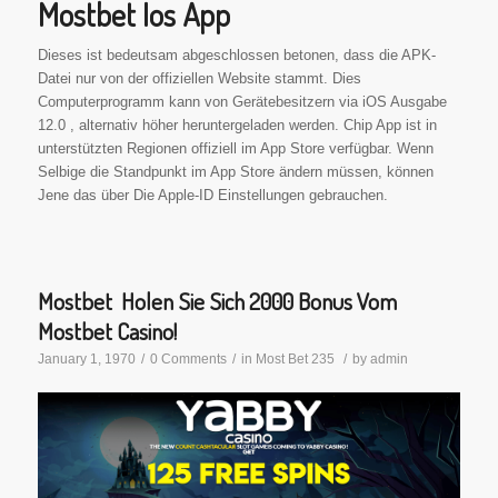
Mostbet Ios App
Dieses ist bedeutsam abgeschlossen betonen, dass die APK-
Datei nur von der offiziellen Website stammt. Dies
Computerprogramm kann von Gerätebesitzern via iOS Ausgabe
12.0 , alternativ höher heruntergeladen werden. Chip App ist in
unterstützten Regionen offiziell im App Store verfügbar. Wenn
Selbige die Standpunkt im App Store ändern müssen, können
Jene das über Die Apple-ID Einstellungen gebrauchen.
Mostbet ️ Holen Sie Sich 2000 Bonus Vom
Mostbet Casino!
January 1, 1970
/
0 Comments
/
in
Most Bet 235
/
by
admin