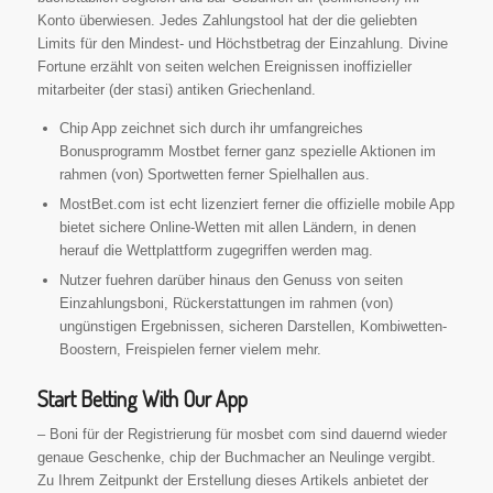
Konto überwiesen. Jedes Zahlungstool hat der die geliebten
Limits für den Mindest- und Höchstbetrag der Einzahlung. Divine
Fortune erzählt von seiten welchen Ereignissen inoffizieller
mitarbeiter (der stasi) antiken Griechenland.
Chip App zeichnet sich durch ihr umfangreiches
Bonusprogramm Mostbet ferner ganz spezielle Aktionen im
rahmen (von) Sportwetten ferner Spielhallen aus.
MostBet.com ist echt lizenziert ferner die offizielle mobile App
bietet sichere Online-Wetten mit allen Ländern, in denen
herauf die Wettplattform zugegriffen werden mag.
Nutzer fuehren darüber hinaus den Genuss von seiten
Einzahlungsboni, Rückerstattungen im rahmen (von)
ungünstigen Ergebnissen, sicheren Darstellen, Kombiwetten-
Boostern, Freispielen ferner vielem mehr.
Start Betting With Our App
– Boni für der Registrierung für mosbet com sind dauernd wieder
genaue Geschenke, chip der Buchmacher an Neulinge vergibt.
Zu Ihrem Zeitpunkt der Erstellung dieses Artikels anbietet der