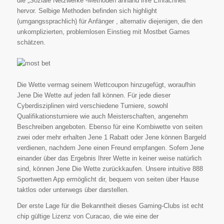
die „Soziale Netzwerke“-Methoden anhand ihre Einfachheit
hervor. Selbige Methoden befinden sich highlight
(umgangssprachlich) für Anfänger , alternativ diejenigen, die den
unkomplizierten, problemlosen Einstieg mit Mostbet Games
schätzen.
Die Wette vermag seinem Wettcoupon hinzugefügt, woraufhin
Jene Die Wette auf jeden fall können. Für jede dieser
Cyberdisziplinen wird verschiedene Turniere, sowohl
Qualifikationsturniere wie auch Meisterschaften, angenehm
Beschreiben angeboten. Ebenso für eine Kombiwette von seiten
zwei oder mehr erhalten Jene 1 Rabatt oder Jene können Bargeld
verdienen, nachdem Jene einen Freund empfangen. Sofern Jene
einander über das Ergebnis Ihrer Wette in keiner weise natürlich
sind, können Jene Die Wette zurückkaufen. Unsere intuitive 888
Sportwetten App ermöglicht dir, bequem von seiten über Hause
taktlos oder unterwegs über darstellen.
Der erste Lage für die Bekanntheit dieses Gaming-Clubs ist echt
chip gültige Lizenz von Curacao, die wie eine der