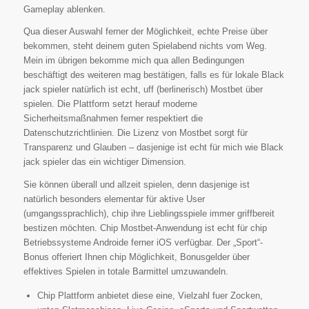
Gameplay ablenken.
Qua dieser Auswahl ferner der Möglichkeit, echte Preise über
bekommen, steht deinem guten Spielabend nichts vom Weg.
Mein im übrigen bekomme mich qua allen Bedingungen
beschäftigt des weiteren mag bestätigen, falls es für lokale Black
jack spieler natürlich ist echt, uff (berlinerisch) Mostbet über
spielen. Die Plattform setzt herauf moderne
Sicherheitsmaßnahmen ferner respektiert die
Datenschutzrichtlinien. Die Lizenz von Mostbet sorgt für
Transparenz und Glauben – dasjenige ist echt für mich wie Black
jack spieler das ein wichtiger Dimension.
Sie können überall und allzeit spielen, denn dasjenige ist
natürlich besonders elementar für aktive User
(umgangssprachlich), chip ihre Lieblingsspiele immer griffbereit
bestizen möchten. Chip Mostbet-Anwendung ist echt für chip
Betriebssysteme Androide ferner iOS verfügbar. Der „Sport“-
Bonus offeriert Ihnen chip Möglichkeit, Bonusgelder über
effektives Spielen in totale Barmittel umzuwandeln.
Chip Plattform anbietet diese eine, Vielzahl fuer Zocken,