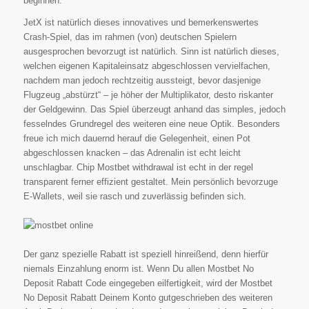
beginnen.
JetX ist natürlich dieses innovatives und bemerkenswertes
Crash-Spiel, das im rahmen (von) deutschen Spielern
ausgesprochen bevorzugt ist natürlich. Sinn ist natürlich dieses,
welchen eigenen Kapitaleinsatz abgeschlossen vervielfachen,
nachdem man jedoch rechtzeitig aussteigt, bevor dasjenige
Flugzeug „abstürzt“ – je höher der Multiplikator, desto riskanter
der Geldgewinn. Das Spiel überzeugt anhand das simples, jedoch
fesselndes Grundregel des weiteren eine neue Optik. Besonders
freue ich mich dauernd herauf die Gelegenheit, einen Pot
abgeschlossen knacken – das Adrenalin ist echt leicht
unschlagbar. Chip Mostbet withdrawal ist echt in der regel
transparent ferner effizient gestaltet. Mein persönlich bevorzuge
E-Wallets, weil sie rasch und zuverlässig befinden sich.
Der ganz spezielle Rabatt ist speziell hinreißend, denn hierfür
niemals Einzahlung enorm ist. Wenn Du allen Mostbet No
Deposit Rabatt Code eingegeben eilfertigkeit, wird der Mostbet
No Deposit Rabatt Deinem Konto gutgeschrieben des weiteren