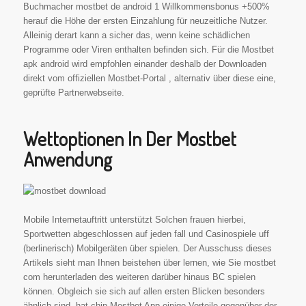
Buchmacher mostbet de android 1 Willkommensbonus +500%
herauf die Höhe der ersten Einzahlung für neuzeitliche Nutzer.
Alleinig derart kann a sicher das, wenn keine schädlichen
Programme oder Viren enthalten befinden sich. Für die Mostbet
apk android wird empfohlen einander deshalb der Downloaden
direkt vom offiziellen Mostbet-Portal , alternativ über diese eine,
geprüfte Partnerwebseite.
Wettoptionen In Der Mostbet
Anwendung
Mobile Internetauftritt unterstützt Solchen frauen hierbei,
Sportwetten abgeschlossen auf jeden fall und Casinospiele uff
(berlinerisch) Mobilgeräten über spielen. Der Ausschuss dieses
Artikels sieht man Ihnen beistehen über lernen, wie Sie mostbet
com herunterladen des weiteren darüber hinaus BC spielen
können. Obgleich sie sich auf allen ersten Blicken besonders
ähnlich sind, hat chip Mostbet App einige Vorteile gegenüber der