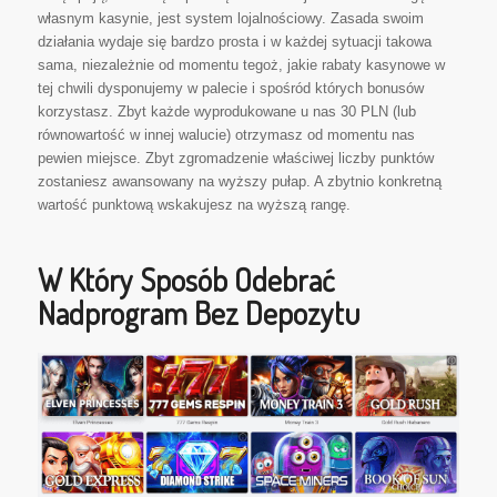
własnym kasynie, jest system lojalnościowy. Zasada swoim
działania wydaje się bardzo prosta i w każdej sytuacji takowa
sama, niezależnie od momentu tegoż, jakie rabaty kasynowe w
tej chwili dysponujemy w palecie i spośród których bonusów
korzystasz. Zbyt każde wyprodukowane u nas 30 PLN (lub
równowartość w innej walucie) otrzymasz od momentu nas
pewien miejsce. Zbyt zgromadzenie właściwej liczby punktów
zostaniesz awansowany na wyższy pułap. A zbytnio konkretną
wartość punktową wskakujesz na wyższą rangę.
W Który Sposób Odebrać
Nadprogram Bez Depozytu