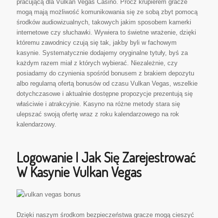
pracującą dla Vulkan Vegas Casino. Prócz krupierem gracze
mogą mają możliwość komunikowania się ze sobą zbyt pomocą
środków audiowizualnych, takowych jakim sposobem kamerki
internetowe czy słuchawki. Wywiera to świetne wrażenie, dzięki
któremu zawodnicy czują się tak, jakby byli w fachowym
kasynie. Systematycznie dodajemy oryginalne tytuły, byś za
każdym razem miał z których wybierać. Niezależnie, czy
posiadamy do czynienia spośród bonusem z brakiem depozytu
albo regularną ofertą bonusów od czasu Vulkan Vegas, wszelkie
dotychczasowe i aktualnie dostępne propozycje prezentują się
właściwie i atrakcyjnie. Kasyno na różne metody stara się
ulepszać swoją ofertę wraz z roku kalendarzowego na rok
kalendarzowy.
Logowanie I Jak Się Zarejestrować
W Kasynie Vulkan Vegas
Dzięki naszym środkom bezpieczeństwa gracze mogą cieszyć