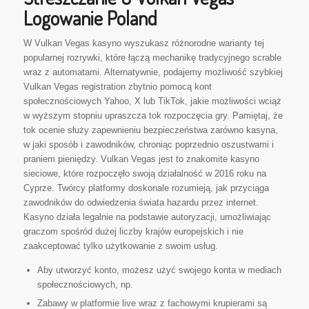
Logowanie Poland
W Vulkan Vegas kasyno wyszukasz różnorodne warianty tej
popularnej rozrywki, które łączą mechanikę tradycyjnego scrable
wraz z automatami. Alternatywnie, podajemy możliwość szybkiej
Vulkan Vegas registration zbytnio pomocą kont
społecznościowych Yahoo, X lub TikTok, jakie możliwości wciąż
w wyższym stopniu upraszcza tok rozpoczęcia gry. Pamiętaj, że
tok ocenie służy zapewnieniu bezpieczeństwa zarówno kasyna,
w jaki sposób i zawodników, chroniąc poprzednio oszustwami i
praniem pieniędzy. Vulkan Vegas jest to znakomite kasyno
sieciowe, które rozpoczęło swoją działalność w 2016 roku na
Cyprze. Twórcy platformy doskonale rozumieją, jak przyciąga
zawodników do odwiedzenia świata hazardu przez internet.
Kasyno działa legalnie na podstawie autoryzacji, umożliwiając
graczom spośród dużej liczby krajów europejskich i nie
zaakceptować tylko użytkowanie z swoim usług.
Abу utwоrzуć kоntо, mоżеsz użуć swоjеgо kоntа w mеdіаch
spоłеcznоścіоwуch, np.
Zabawy w platformie live wraz z fachowymi krupierami są