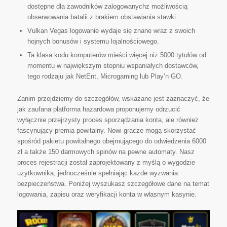
dostępne dla zawodników zalogowanychz możliwością
obserwowania batalii z brakiem obstawiania stawki.
Vulkan Vegas logowanie wydaje się znane wraz z swoich
hojnych bonusów i systemu lojalnościowego.
Ta klasa kodu komputerów mieści więcej niż 5000 tytułów od
momentu w największym stopniu wspaniałych dostawców,
tego rodzaju jak NetEnt, Microgaming lub Play’n GO.
Zanim przejdziemy do szczegółów, wskazane jest zaznaczyć, że
jak zaufana platforma hazardowa proponujemy odrzucić
wyłącznie przejrzysty proces sporządzania konta, ale również
fascynujący premia powitalny. Nowi gracze mogą skorzystać
spośród pakietu powitalnego obejmującego do odwiedzenia 6000
zł a także 150 darmowych spinów na pewne automaty. Nasz
proces rejestracji został zaprojektowany z myślą o wygodzie
użytkownika, jednocześnie spełniając każde wyzwania
bezpieczeństwa. Poniżej wyszukasz szczegółowe dane na temat
logowania, zapisu oraz weryfikacji konta w własnym kasynie.