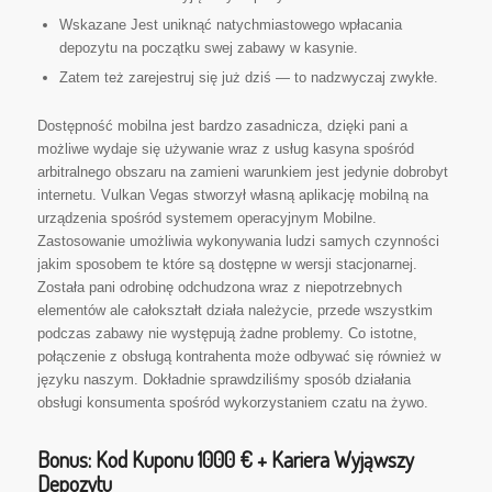
Wskazane Jest uniknąć natychmiastowego wpłacania
depozytu na początku swej zabawy w kasynie.
Zatem też zarejestruj się już dziś — to nadzwyczaj zwykłe.
Dostępność mobilna jest bardzo zasadnicza, dzięki pani a
możliwe wydaje się używanie wraz z usług kasyna spośród
arbitralnego obszaru na zamieni warunkiem jest jedynie dobrobyt
internetu. Vulkan Vegas stworzył własną aplikację mobilną na
urządzenia spośród systemem operacyjnym Mobilne.
Zastosowanie umożliwia wykonywania ludzi samych czynności
jakim sposobem te które są dostępne w wersji stacjonarnej.
Została pani odrobinę odchudzona wraz z niepotrzebnych
elementów ale całokształt działa należycie, przede wszystkim
podczas zabawy nie występują żadne problemy. Co istotne,
połączenie z obsługą kontrahenta może odbywać się również w
języku naszym. Dokładnie sprawdziliśmy sposób działania
obsługi konsumenta spośród wykorzystaniem czatu na żywo.
Bonus: Kod Kuponu 1000 € + Kariera Wyjąwszy
Depozytu