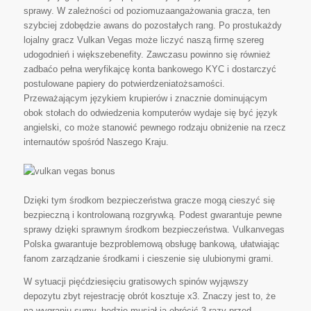
sprawy. W zależności od poziomuzaangażowania gracza, ten
szybciej zdobędzie awans do pozostałych rang. Po prostukażdy
lojalny gracz Vulkan Vegas może liczyć naszą firmę szereg
udogodnień i większebenefity. Zawczasu powinno się również
zadbaćo pełna weryfikajcę konta bankowego KYC i dostarczyć
postulowane papiery do potwierdzeniatożsamości.
Przeważającym językiem krupierów i znacznie dominującym
obok stołach do odwiedzenia komputerów wydaje się być język
angielski, co może stanowić pewnego rodzaju obniżenie na rzecz
internautów spośród Naszego Kraju.
Dzięki tym środkom bezpieczeństwa gracze mogą cieszyć się
bezpieczną i kontrolowaną rozgrywką. Podest gwarantuje pewne
sprawy dzięki sprawnym środkom bezpieczeństwa. Vulkanvegas
Polska gwarantuje bezproblemową obsługę bankową, ułatwiając
fanom zarządzanie środkami i cieszenie się ulubionymi grami.
W sytuacji pięćdziesięciu gratisowych spinów wyjąwszy
depozytu zbyt rejestrację obrót kosztuje x3. Znaczy jest to, że
na wygraniu sumy, będzie musiał ją obrócić 3 razy przed