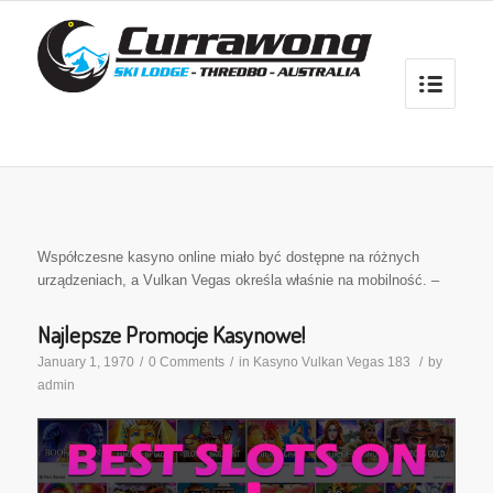
Współczesne kasyno online miało być dostępne na różnych
urządzeniach, a Vulkan Vegas określa właśnie na mobilność. –
Najlepsze Promocje Kasynowe!
January 1, 1970
/
0 Comments
/
in
Kasyno Vulkan Vegas 183
/
by
admin