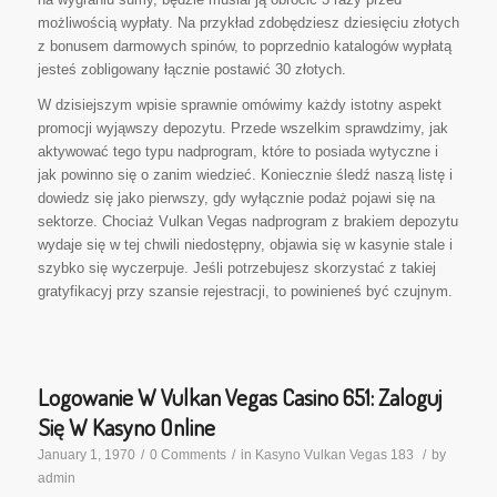
możliwością wypłaty. Na przykład zdobędziesz dziesięciu złotych
z bonusem darmowych spinów, to poprzednio katalogów wypłatą
jesteś zobligowany łącznie postawić 30 złotych.
W dzisiejszym wpisie sprawnie omówimy każdy istotny aspekt
promocji wyjąwszy depozytu. Przede wszelkim sprawdzimy, jak
aktywować tego typu nadprogram, które to posiada wytyczne i
jak powinno się o zanim wiedzieć. Koniecznie śledź naszą listę i
dowiedz się jako pierwszy, gdy wyłącznie podaż pojawi się na
sektorze. Chociaż Vulkan Vegas nadprogram z brakiem depozytu
wydaje się w tej chwili niedostępny, objawia się w kasynie stale i
szybko się wyczerpuje. Jeśli potrzebujesz skorzystać z takiej
gratyfikacyj przy szansie rejestracji, to powinieneś być czujnym.
Logowanie W Vulkan Vegas Casino 651: Zaloguj
Się W Kasyno Online
January 1, 1970
/
0 Comments
/
in
Kasyno Vulkan Vegas 183
/
by
admin