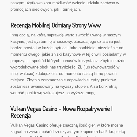
naszym użytkownikom możliwość wzięcia udziału zarówno w
promocjach sieciowych, jak i turniejach.
Recenzja Mobilnej Odmiany Strony Www
Inną opcją, na którą naprawdę warto zwrócić uwagę w naszym
kasynie, jest system lojalnościowy. Zasada jego działania jest
bardzo prosta i w każdej sytuacji taka osobiście, niezależnie od
momentu owego, jakie zniżki kasynowe w tej chwili posiadamy w
propozycji i spośród których bonusów korzystasz. Zbytnio każde
wyprodukowane obok nas trzydzieści ZŁ (lub równowartość w
innej walucie) zdobędziesz od momentu naszą firmę pewien
miejsce. Zbytnio zgromadzenie odpowiedniej cyfry punktów
zostaniesz awansowany na wyższy stopień. A za konkretną
wartość punktową wskakujesz na wyższą rangę.
Vulkan Vegas Casino – Nowa Rozpatrywanie I
Recenzja
Vulkan Vegas Casino oferuje znaczną ilość gier, w które można
zagrać na żywo spośród rzeczywistym krupierem bądź krupierką