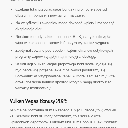
Czekają tutaj przyciągające bonusy i promocje spośród
olbrzymim bonusem powitalnym na czele.
Na weryfikacji zawodnicy mogą dokonać wpłaty i rozpocząć
eksploracja gier.
Niektóre metody, jakim sposobem BLIK, są tylko do wpłat,
więc wskazane jest sprawdzić, czym wypłacisz wygraną.
Zoptymalizowane pod spodem kątem ekranów dotykowych
programy zapewniają płynną i intuicyjną obsługę.
W sytuacji Vulkan Vegas propozycja bonusowa wydaje się
być naprawdę potężna jakie możliwości postaramy się
udowodnić w przygotowanej tabeli w której zamieścimy w tej
chwili dostępne bonusy spośród których mogą skorzystać
wszelcy użytkownicy.
Vulkan Vegas Bonusy 2025
Minimalna potrzebna suma każdego z pięciu depozytów, owo 40
ZŁ. Wartość bonusu który otrzymasz, to średnia kwota
wpłaconych depozytów. Maksymalna suma bonusu, jaki możesz