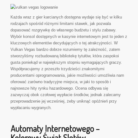
Każda wraz z gier karcianych dostępna wydaje się być w kilku
rodzajach spośród różnymi limitami stawek, jak pozwala
dopasować rozgrywkę do własnego budżetu i stylu zabawy.
Wybór konsol dostępnych w kasynie internetowym jest to jeden z
kluczowych elementów decydujących o tej atrakcyjności. W
Vulkan Vegas bardzo dobrze rozumiemy tę zależność, zatem
stworzyliśmy rozbudowaną bibliotekę tytułów, która zaspokoi
gusta poniekąd w największym stopniu wymagających graczy.
Współpracujemy z przeszło trzydzieści znakomitymi
producentami oprogramowania, jakie możliwości umożliwia nam
oferować zarówno tradycyjne miejsca, w jaki to sposób i
najnowsze hity rynku hazardowego. Ocena odbywa się
zazwyczaj obok czołowej wypłacie środków, jednak zalecamy
przeprowadzenie jej wcześniej, żeby uniknąć opóźnień przy
wypłacaniu wygranych.
Automaty Internetowego –
Kolorowy Świat Slotów