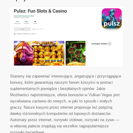
Staramy się zapewniać interesujące, angażujące i przyciągające
bonusy, które gwarantują naszym fanom korzyści w postaci
suplementarnych pieniądze i bezpłatnych spinów. Jakie
Możliwości najistotniejsze, oferta bonusów w Vulkan Vegas jest
wycelowana zarówno do nowych, w jaki to sposób i stałych
graczy. Nasze kasyno przez internet proponuje też potężną
dawkę różnorodnych komputerów od topowych dostawców.
Automaty przez internet, rozrywki stołowe, rozrywki na żywo —
w własnej palecie znajdują się wszelkie najpopularniejsze
rozrywki hazardowe.