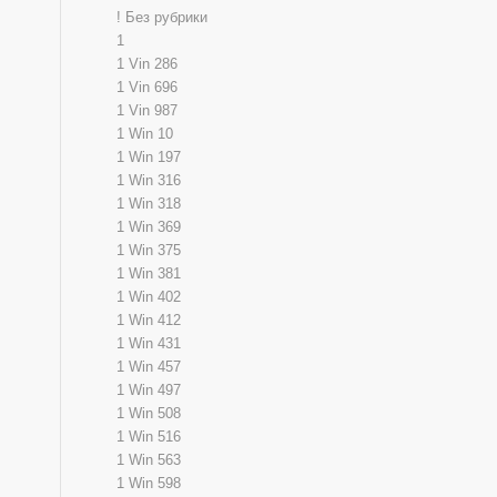
! Без рубрики
1
1 Vin 286
1 Vin 696
1 Vin 987
1 Win 10
1 Win 197
1 Win 316
1 Win 318
1 Win 369
1 Win 375
1 Win 381
1 Win 402
1 Win 412
1 Win 431
1 Win 457
1 Win 497
1 Win 508
1 Win 516
1 Win 563
1 Win 598