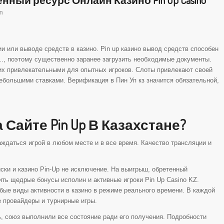
n
и или выводе средств в казино. Pin up казино вывод средств способен
…, поэтому существенно заранее загрузить необходимые документы.
 их привлекательными для опытных игроков. Слоты привлекают своей
ебольшими ставками. Верификация в Пин Уп кз значится обязательной,
Сайте Pin Up В Казахстане?
ждаться игрой в любом месте и в все время. Качество трансляции и
ски и казино Pin-Up не исключение. На выигрыш, обретенный
ть щедрые бонусы исполин и активные игроки Pin Up Casino KZ.
бые виды активности в казино в режиме реального времени. В каждой
 провайдеры и турнирные игры.
, союз выполнили все состояние ради его получения. Подробности