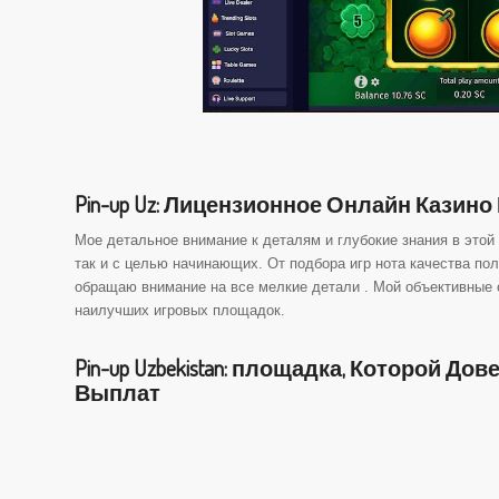
Pin-up Uz: Лицензионное Онлайн Казин
Мое детальное внимание к деталям и глубокие знания в этой
так и с целью начинающих. От подбора игр нота качества пол
обращаю внимание на все мелкие детали . Мой объективные
наилучших игровых площадок.
Pin-up Uzbekistan: площадка, Которой 
Выплат