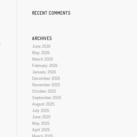
RECENT COMMENTS
ARCHIVES
,
June 2026
May 2026
March 2026
February 2026
January 2026
December 2025
November 2025
October 2025
September 2025
August 2025
July 2025
June 2025
May 2025
April 2025
March 2025