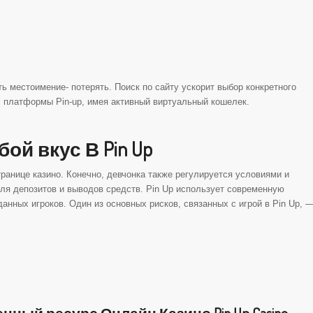
ть местоимение- потерять. Поиск по сайту ускорит выбор конкретного
с платформы Pin-up, имея активный виртуальный кошелек.
й вкус В Pin Up
анице казино. Конечно, девчонка также регулируется условиями и
для депозитов и выводов средств. Pin Up использует современную
нных игроков. Один из основных рисков, связанных с игрой в Pin Up, 
ный ресурс Онлайн Казино Pin Up Casino