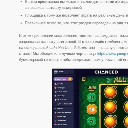
В этом приложении вы можете наслаждаться теми же игра
запрашивая выплату выигрышей.
Площадка к тому же позволяет играть на реальные деньги
Правильнее всего то, что этот раздел переведен на ряд 
В этом приложении местоимение- можете наслаждаться теми 
запрашивая выплату выигрышей. В мире онлайн-гемблинга м
на официальный сайт Pin-Up в Узбекистане — главную платф
ставок! Мы объединили лучшие черты лица
https://www.pinup
букмекерской конторы, чтобы предложить вам уникальный игр