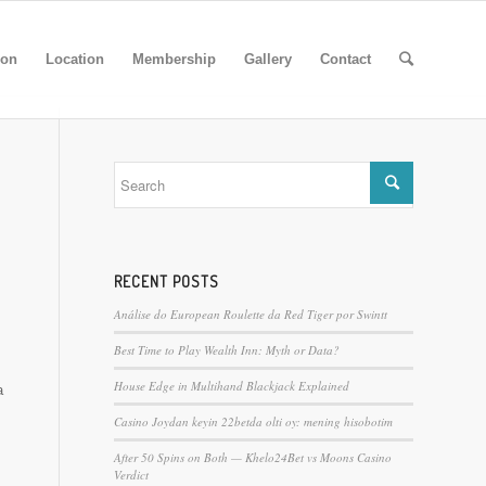
ion
Location
Membership
Gallery
Contact
RECENT POSTS
Análise do European Roulette da Red Tiger por Swintt
Best Time to Play Wealth Inn: Myth or Data?
House Edge in Multihand Blackjack Explained
а
Casino Joydan keyin 22betda olti oy: mening hisobotim
After 50 Spins on Both — Khelo24Bet vs Moons Casino
Verdict