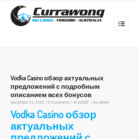
Vodka Casino обзор актуальных
предложений с подробным
описанием всех бонусов
December 31, 2025
/
0 Comments
/
in
b2500
/
by
admin
Vodka Casino обзор
актуальных
предложений с