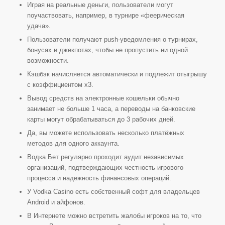
Играя на реальные деньги, пользователи могут
поучаствовать, например, в турнире «феерическая
удача».
Пользователи получают push-уведомления о турнирах,
бонусах и джекпотах, чтобы не пропустить ни одной
возможности.
Кэшбэк начисляется автоматически и подлежит отыгрышу
с коэффициентом x3.
Вывод средств на электронные кошельки обычно
занимает не больше 1 часа, а переводы на банковские
карты могут обрабатываться до 3 рабочих дней.
Да, вы можете использовать несколько платёжных
методов для одного аккаунта.
Водка Бет регулярно проходит аудит независимых
организаций, подтверждающих честность игрового
процесса и надежность финансовых операций.
У Vodka Casino есть собственный софт для владельцев
Android и айфонов.
В Интернете можно встретить жалобы игроков на то, что