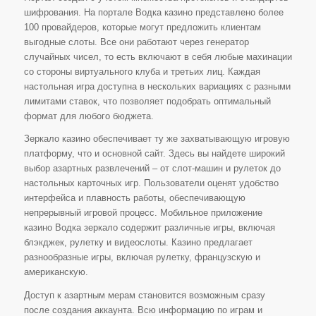
шифрования. На портале Водка казино представлено более
100 провайдеров, которые могут предложить клиентам
выгодные слоты. Все они работают через генератор
случайных чисел, то есть включают в себя любые махинации
со стороны виртуального клуба и третьих лиц. Каждая
настольная игра доступна в нескольких вариациях с разными
лимитами ставок, что позволяет подобрать оптимальный
формат для любого бюджета.
Зеркало казино обеспечивает ту же захватывающую игровую
платформу, что и основной сайт. Здесь вы найдете широкий
выбор азартных развлечений – от слот-машин и рулеток до
настольных карточных игр. Пользователи оценят удобство
интерфейса и плавность работы, обеспечивающую
непрерывный игровой процесс. Мобильное приложение
казино Водка зеркало содержит различные игры, включая
блэкджек, рулетку и видеослоты. Казино предлагает
разнообразные игры, включая рулетку, французскую и
американскую.
Доступ к азартным мерам становится возможным сразу
после создания аккаунта. Всю информацию по играм и