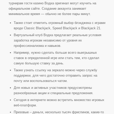
турнирам гости казино Водка оригинал могут изучить на
официальном сайте. Создание аккаунта занимает
минимальное время — обычно не более пары минут.
Также стоит отметить огромный выбор блэкджека с играми
вроде Classic Blackjack, Speed Blackjack и Blackjack 21.
Виртуальный клуб Водка предлагает реальные условия
заработка игрокам независимо от уровня их
профессионализма и навыков.
Например, нужно сделать больше всего выигрышных
ставок в определенной игре или стать тем, кто сделал
самую большую ставку за день.
Также узнать ссылку на зеркало можно через службу
поддержки, для чего достаточно отправить запрос на
почту или воспользоваться чатом.
Для новых и активных участников предусмотрены
разнообразные акции и специальные предложения.
Сегодня в интернете можно встретить множество игровых
веб-платформ.
Призовые – деньги, несколько тысяч фриспинов, какие-то