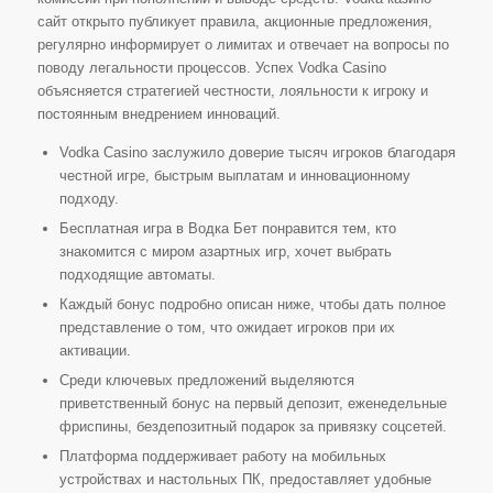
сайт открыто публикует правила, акционные предложения,
регулярно информирует о лимитах и отвечает на вопросы по
поводу легальности процессов. Успех Vodka Casino
объясняется стратегией честности, лояльности к игроку и
постоянным внедрением инноваций.
Vodka Casino заслужило доверие тысяч игроков благодаря
честной игре, быстрым выплатам и инновационному
подходу.
Бесплатная игра в Водка Бет понравится тем, кто
знакомится с миром азартных игр, хочет выбрать
подходящие автоматы.
Каждый бонус подробно описан ниже, чтобы дать полное
представление о том, что ожидает игроков при их
активации.
Среди ключевых предложений выделяются
приветственный бонус на первый депозит, еженедельные
фриспины, бездепозитный подарок за привязку соцсетей.
Платформа поддерживает работу на мобильных
устройствах и настольных ПК, предоставляет удобные