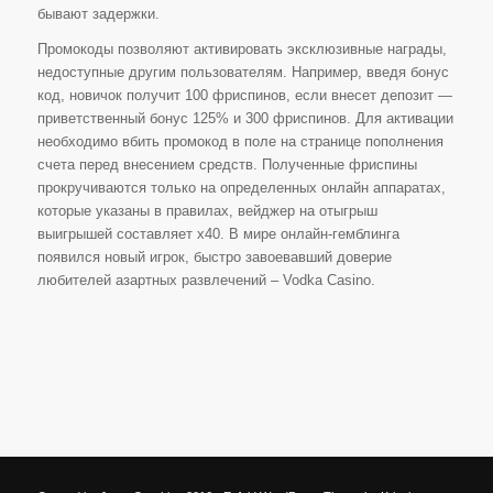
бывают задержки.
Промокоды позволяют активировать эксклюзивные награды,
недоступные другим пользователям. Например, введя бонус
код, новичок получит 100 фриспинов, если внесет депозит —
приветственный бонус 125% и 300 фриспинов. Для активации
необходимо вбить промокод в поле на странице пополнения
счета перед внесением средств. Полученные фриспины
прокручиваются только на определенных онлайн аппаратах,
которые указаны в правилах, вейджер на отыгрыш
выигрышей составляет x40. В мире онлайн-гемблинга
появился новый игрок, быстро завоевавший доверие
любителей азартных развлечений – Vodka Casino.