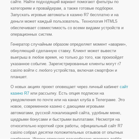
сайте. Найти подходящий вариант помогают фильтры по
категориям и провайдерам, а также готовые подборки.
Запускать игровые автоматы в казино R7 бесплатно и на
деньги может каждый пользователь. Технология HTML5
обеспечивает совместимость со всеми видами устройств и
операционных систем.
Генератор случайным образом определяет момент «аварии»,
обнуляющий сделанную ставку. Клиент может вывести
выигрыш в любое время, но только до того, как произойдет
указанное событие. Зарегистрированные клиенты могут r7
casino войти с любого устройства, включая смартфон и
планшет.
О новых акциях проект оповещает через личный кабинет
сайт
казино R7
или рассылку. Есть опция подписки на
уведомления по почте или на канал клуба в Телеграме. Это
новое, современное казино с дающими игровыми
автоматами, русской локализацией сайта, удобным меню,
щедрыми бонусами и быстрыми выплатами. Несмотря на
относительно короткий срок работы, официальный сайт R7
casino собрал десятки положительных отзывов от опытных
гемблеров. Игроки отмечают разнообразие игрового лобби,