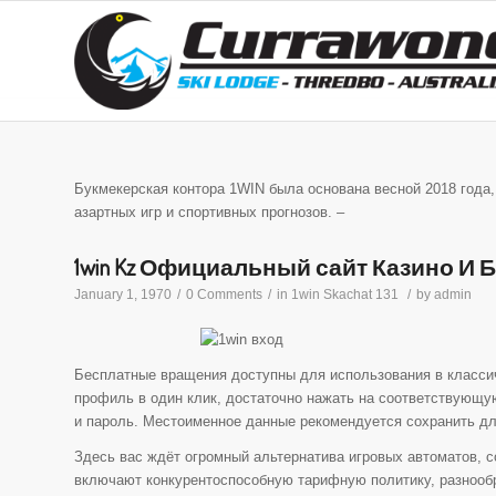
Букмекерская контора 1WIN была основана весной 2018 года
азартных игр и спортивных прогнозов. –
1win Kz Официальный сайт Казино И Б
January 1, 1970
/
0 Comments
/
in
1win Skachat 131
/
by
admin
Бесплатные вращения доступны для использования в классичес
профиль в один клик, достаточно нажать на соответствующую
и пароль. Местоименное данные рекомендуется сохранить дл
Здесь вас ждёт огромный альтернатива игровых автоматов, 
включают конкурентоспособную тарифную политику, разнооб